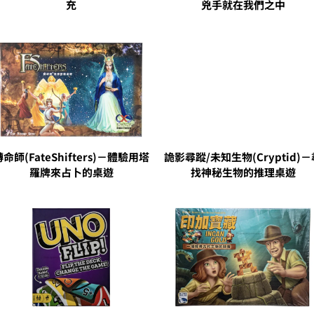
充
兇手就在我們之中
轉命師(FateShifters)－體驗用塔
詭影尋蹤/未知生物(Cryptid)－
羅牌來占卜的桌遊
找神秘生物的推理桌遊