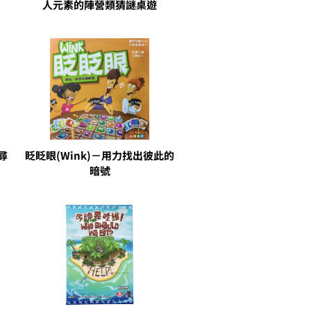
人元素的陣營類猜謎桌遊
尋
眨眨眼(Wink)－用力找出彼此的
暗號