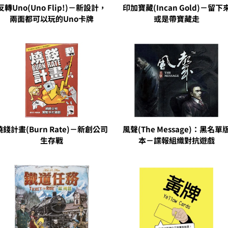
反轉Uno(Uno Flip!)－新設計，
印加寶藏(Incan Gold)－留下
兩面都可以玩的Uno卡牌
或是帶寶藏走
燒錢計畫(Burn Rate)－新創公司
風聲(The Message)：黑名單
生存戰
本－諜報組織對抗遊戲