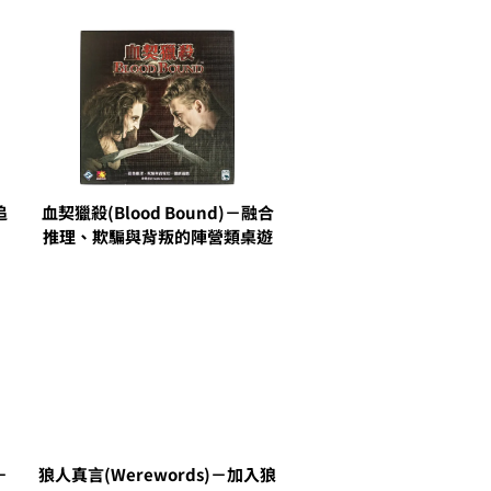
追
血契獵殺(Blood Bound)－融合
推理、欺騙與背叛的陣營類桌遊
－
狼人真言(Werewords)－加入狼