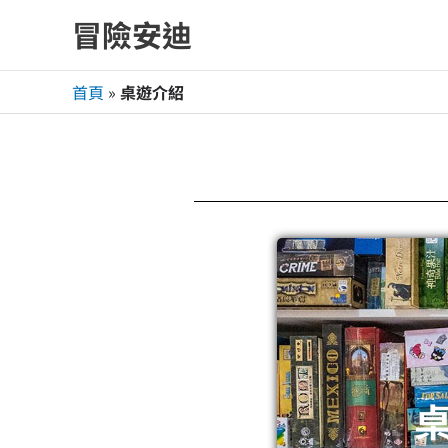
跳
冒險安迪
至
主
首頁
»
桌遊介紹
要
內
容