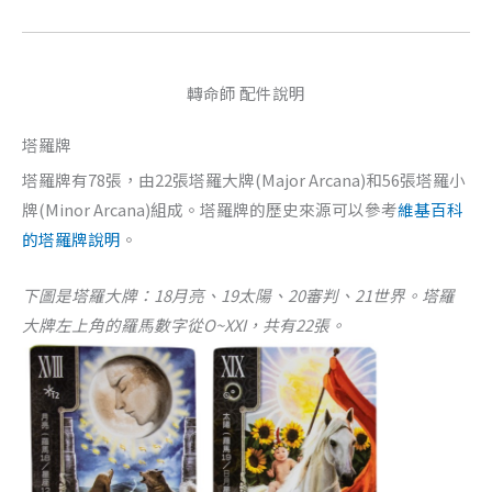
轉命師 配件說明
塔羅牌
塔羅牌有78張，由22張塔羅大牌(Major Arcana)和56張塔羅小
牌(Minor Arcana)組成。塔羅牌的歷史來源可以參考
維基百科
的塔羅牌說明
。
下圖是塔羅大牌：18月亮、19太陽、20審判、21世界。塔羅
大牌左上角的羅馬數字從O~XXI，共有22張。