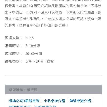
得最準。桌遊內有簡單介紹每種塔羅牌的屬性和特徵，因此玩
家可以講出一些方向，讓人可以體驗一下幫別人用塔羅占卜的
感覺。桌遊機制很簡單，主要是人與人之間的互動，沒有一定
的勝負，很適合拿來當作聯誼用的桌遊。
遊戲人數：
3~7人
準備時間：
5~10分鐘
遊戲時間：
30~60分鐘
遊戲類型：
派對，紙牌，聯誼
桌遊推薦・排行榜
經典必玩X最新桌遊
｜
小品桌遊介紹
｜
陣營桌遊介紹
｜