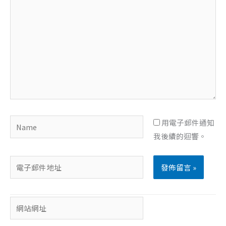
這
裡
輸
入
內
容...
Name
用電子郵件通知
我後續的迴響。
電
子
郵
網
件
站
地