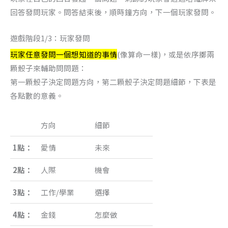
回答發問玩家。問答結束後，順時鐘方向，下一個玩家發問。
遊戲階段1/3：玩家發問
玩家任意發問一個想知道的事情
(像算命一樣)，或是依序擲兩
顆骰子來輔助問問題：
第一顆骰子決定問題方向，第二顆骰子決定問題細節，下表是
各點數的意義。
方向
細節
1點：
愛情
未來
2點：
人際
機會
3點：
工作/學業
選擇
4點：
金錢
怎麼做