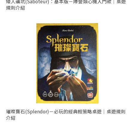
矮人礦坑(Saboteur)：基本版－陣營類心機入門款｜桌遊
規則介紹
璀璨寶石(Splendor)－必玩的經典輕策略桌遊｜桌遊規則
介紹