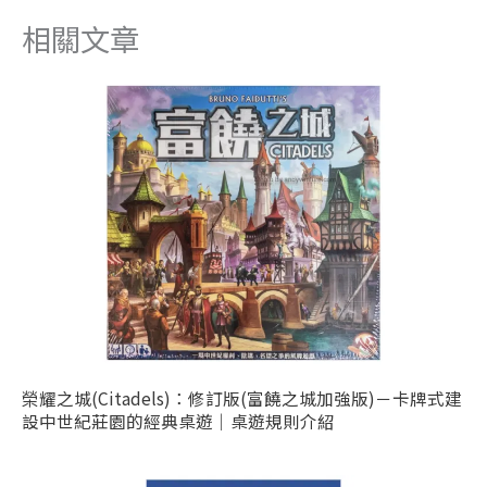
網
址
相關文章
址
榮耀之城(Citadels)：修訂版(富饒之城加強版)－卡牌式建
設中世紀莊園的經典桌遊｜桌遊規則介紹