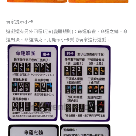
玩家提示小卡
遊戲還有另外四種玩法(變體規則)：命運麻雀、命運之鑰、命
運對決、命運撲克。用提示小卡幫助玩家進行遊戲。