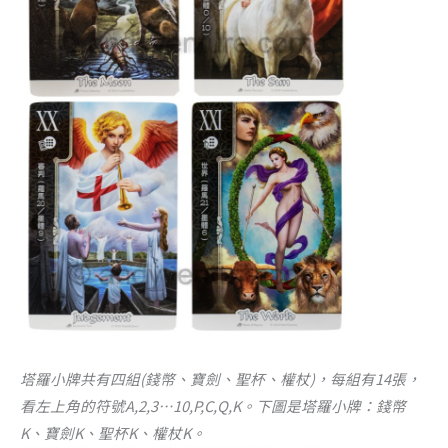
塔羅小牌共有四組(錢幣、寶劍、聖杯、權杖)，每組有14張，
看左上角的符號A,2,3…10,P,C,Q,K。下圖是塔羅小牌：錢幣
K、寶劍K、聖杯K、權杖K。