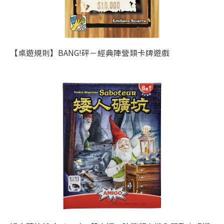
【桌遊規則】BANG!砰－經典陣營類卡牌遊戲