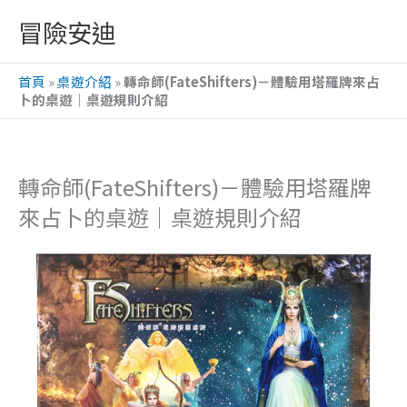
跳
冒險安迪
至
主
首頁
»
桌遊介紹
»
轉命師(FateShifters)－體驗用塔羅牌來占
要
卜的桌遊｜桌遊規則介紹
內
容
轉命師(FateShifters)－體驗用塔羅牌
來占卜的桌遊｜桌遊規則介紹