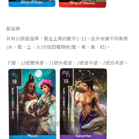
星座牌
共有12張星座牌，看左上角的數字1~12。此外依據不同象限
(水、風、土、火)分成四種顏色(藍、紫、黃、紅)。
下圖：12號雙魚座、11號水瓶座、2號金牛座、1號白羊座。