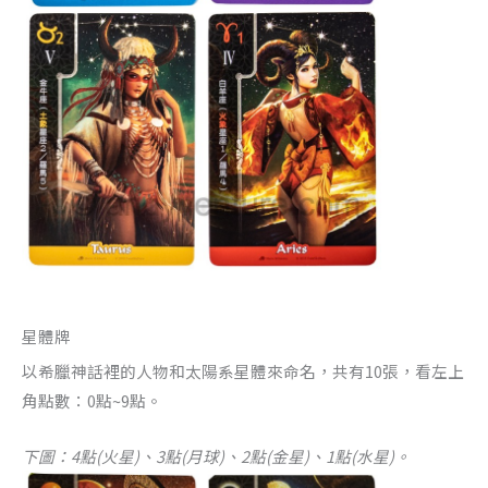
星體牌
以希臘神話裡的人物和太陽系星體來命名，共有10張，看左上
角點數：0點~9點。
下圖：4點(火星)、3點(月球)、2點(金星)、1點(水星)。