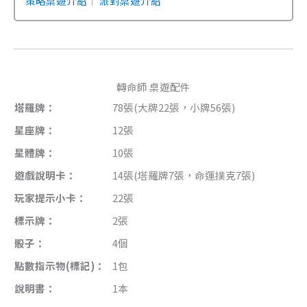
策略桌遊介紹
｜
派對桌遊介紹
轉命師 桌遊配件
塔羅牌：
78張(大牌22張，小牌56張)
星座牌：
12張
星體牌：
10張
遊戲說明卡：
14張(塔羅牌7張，命運撲克7張)
玩家提示小卡：
22張
標示牌：
2張
骰子：
4個
點數指示物(標記)：
1包
說明書：
1本