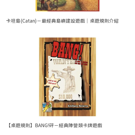
卡坦島(Catan)－最經典島嶼建設遊戲｜桌遊規則介紹
【桌遊規則】BANG!砰－經典陣營類卡牌遊戲