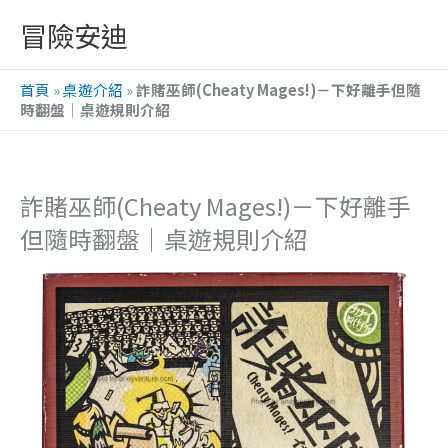
跳
冒險安迪
至
主
首頁
»
桌遊介紹
»
詐賭巫師(Cheaty Mages!)－下好離手但隨
要
時翻盤｜桌遊規則介紹
內
容
詐賭巫師(Cheaty Mages!)－下好離手
但隨時翻盤｜桌遊規則介紹