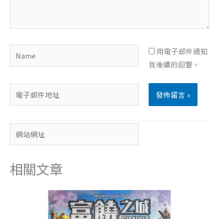
容...
Name
用電子郵件通知
我後續的迴響。
電
子
郵
網
件
站
地
網
址
相關文章
址