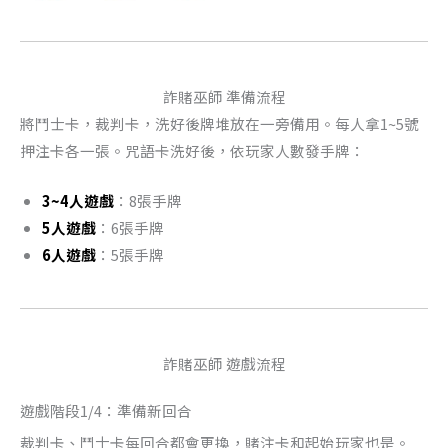
詐賭巫師 準備流程
將鬥士卡，裁判卡，洗好後牌堆放在一旁備用。每人拿1~5號
押注卡各一張。咒語卡洗好後，依玩家人數發手牌：
3~4人遊戲
：8張手牌
5人遊戲
：6張手牌
6人遊戲
：5張手牌
詐賭巫師 遊戲流程
遊戲階段1/4：準備新回合
裁判卡、鬥士卡每回合都會更換，賭注卡和起始玩家也是。