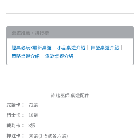
桌遊推薦・排行榜
經典必玩X最新桌遊
｜
小品桌遊介紹
｜
陣營桌遊介紹
｜
策略桌遊介紹
｜
派對桌遊介紹
詐賭巫師 桌遊配件
咒語卡：
72張
鬥士卡：
10張
裁判卡：
8張
押注卡：
30張(1~5號各六張)