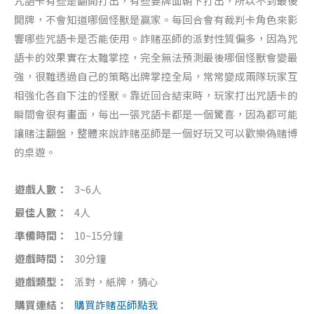
咒語卡有些是翻開打出，有些要牌面朝下打出，所以不到最後
開牌，不會知道哪個怪獸是贏家。每回合會有裁判卡角色來影
響哪些咒語卡是否能使用。詐賭巫師的派對性質偏多，因為咒
語卡的效果實在太難掌控，完全無法預測最後哪個怪獸會變最
強，很難透過自己的策略出牌掌控全局，常常變成兩隊玩家互
相強化各自下注的怪獸。靠近回合結束時，玩家打出咒語卡的
瞬間會很有畫面，每出一張咒語卡都是一個驚喜，因為都可能
讓賭注翻盤，整體來說詐賭巫師是一個好玩又可以歡樂偽賭博
的桌遊。
遊戲人數：
3~6人
最佳人數：
4人
準備時間：
10~15分鐘
遊戲時間：
30分鐘
遊戲類型：
派對，紙牌，猜心
購買連結：
購買詐賭巫師點我