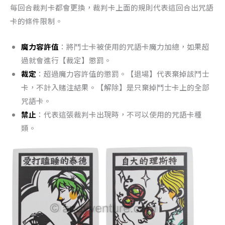
每回合裁判卡都會更換，裁判卡上面的規則代表這回合出咒語
卡的條件限制。
魔力容許值
：將鬥士卡被使用的咒語卡魔力加總，如果超
過就會進行【裁定】懲罰。
裁定
：超過魔力容許值的懲罰。【退場】代表棄掉該鬥士
卡，不計入賭注結果。【解除】是只棄掉鬥士卡上的全部
咒語卡。
禁止
：代表這張裁判卡出現時，不可以使用的咒語卡種
類。