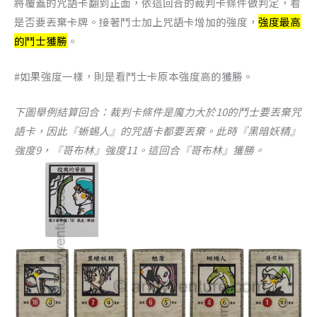
將覆蓋的咒語卡翻到正面，依這回合的裁判卡條件做判定，看
是否要丟棄卡牌。接著鬥士加上咒語卡增加的強度，
強度最高
的鬥士獲勝
。
#如果強度一樣，則是看鬥士卡原本強度高的獲勝。
下圖舉例結算回合：裁判卡條件是魔力大於10的鬥士要丟棄咒
語卡，因此『蜥蜴人』的咒語卡都要丟棄。此時『黑暗妖精』
強度9，『哥布林』強度11。這回合『哥布林』獲勝。