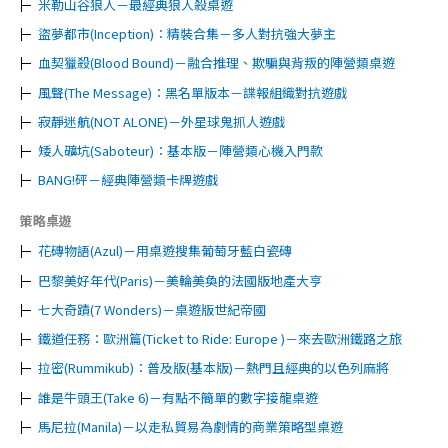
米勒山谷狼人－最經典狼人殺桌遊
盜夢都市(Inception)：精裝合集－多人對抗強大夢主
血契獵殺(Blood Bound)－融合推理、欺騙與背叛的陣營類桌遊
風聲(The Message)：黑名單版本－諜報組織對抗遊戲
寂靜迷航(NOT ALONE)－外星球鬼抓人遊戲
矮人礦坑(Saboteur)：基本版－陣營類心機入門款
BANG!砰－經典陣營類卡牌遊戲
策略桌遊
花磚物語(Azul)－用桌遊搜集葡萄牙藍白瓷磚
巴黎美好年代(Paris)－美輪美奐的法國版地產大亨
七大奇蹟(7 Wonders)－桌遊版世紀帝國
鐵道任務：歐洲篇(Ticket to Ride: Europe )－來去歐洲鐵路之旅
拉密(Rummikub)：普及版(基本版)－熱門且經典的以色列麻將
誰是牛頭王(Take 6)－有點不簡單的數字接龍桌遊
馬尼拉(Manila)－以走私貿易為劇情的商業策略型桌遊