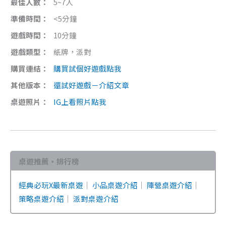
最佳人數：
5~7人
準備時間：
<5分鐘
遊戲時間：
10分鐘
遊戲類型：
紙牌，派對
購買連結：
購買試個好遊戲點我
其他版本：
還試好遊戲－介紹文章
桌遊照片：
IG上看照片點我
桌遊推薦・排行榜
經典必玩X最新桌遊
｜
小品桌遊介紹
｜
陣營桌遊介紹
｜
策略桌遊介紹
｜
派對桌遊介紹