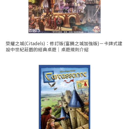
榮耀之城(Citadels)：修訂版(富饒之城加強版)－卡牌式建
設中世紀莊園的經典桌遊｜桌遊規則介紹