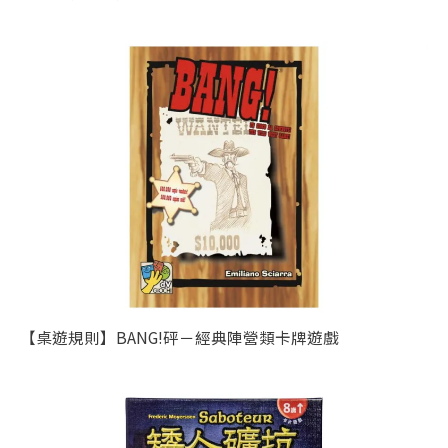
【桌遊規則】BANG!砰－經典陣營類卡牌遊戲