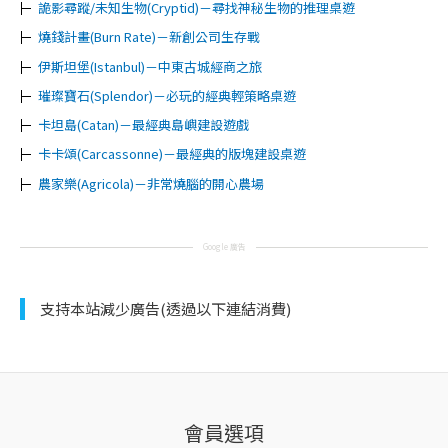
詭影尋蹤/未知生物(Cryptid)－尋找神秘生物的推理桌遊
燒錢計畫(Burn Rate)－新創公司生存戰
伊斯坦堡(Istanbul)－中東古城經商之旅
璀璨寶石(Splendor)－必玩的經典輕策略桌遊
卡坦島(Catan)－最經典島嶼建設遊戲
卡卡頌(Carcassonne)－最經典的版塊建設桌遊
農家樂(Agricola)－非常燒腦的開心農場
Google 廣告
支持本站減少廣告(透過以下連結消費)
會員選項