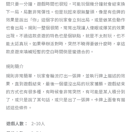
間只要一分鐘，遊戲時間也很短，可能玩個幾分鐘就會結束換
下一局，局數非常彈性。但是玩起來很無釐頭，像是有些牌的
效果是說出「你」這個字的玩家會立刻出局，或是做某些動作
也會出局。規則一整個很鬧，常常出現讓人傻眼或爆笑的效果
出現。不過這款桌遊的特色也是個缺點，就是不太耐玩，也不
能太認真玩。如果舉辦派對時，突然不曉得要做什麼時，拿這
款桌遊來填補短暫的空白時間倒是蠻適合的。
規則簡介
規則非常簡單，玩家會輪流打出一張牌，並執行牌上描述的效
果，直到遊戲結束，最後一個還沒出局的玩家獲勝。遊戲結束
的方式也有很多種，有時候會非常突然，有可能是某人積分到
了，或只是說了某句話，或只是出了一張牌。卡牌上面會有描
述這些條件。
遊戲人數：
2~10人