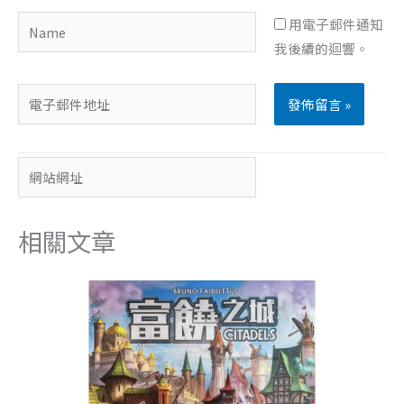
Name
用電子郵件通知
我後續的迴響。
電
子
郵
網
件
站
地
網
址
相關文章
址