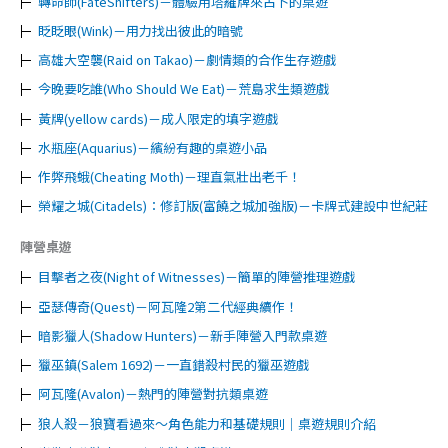
轉命師(FateShifters)－體驗用塔羅牌來占卜的桌遊
眨眨眼(Wink)－用力找出彼此的暗號
高雄大空襲(Raid on Takao)－劇情類的合作生存遊戲
今晚要吃誰(Who Should We Eat)－荒島求生類遊戲
黃牌(yellow cards)－成人限定的填字遊戲
水瓶座(Aquarius)－繽紛有趣的桌遊小品
作弊飛蛾(Cheating Moth)－理直氣壯出老千！
榮耀之城(Citadels)：修訂版(富饒之城加強版)－卡牌式建設中世紀莊
陣營桌遊
目擊者之夜(Night of Witnesses)－簡單的陣營推理遊戲
亞瑟傳奇(Quest)－阿瓦隆2第二代經典續作！
暗影獵人(Shadow Hunters)－新手陣營入門款桌遊
獵巫鎮(Salem 1692)－一直錯殺村民的獵巫遊戲
阿瓦隆(Avalon)－熱門的陣營對抗類桌遊
狼人殺－狼寶看過來～角色能力和基礎規則｜桌遊規則介紹