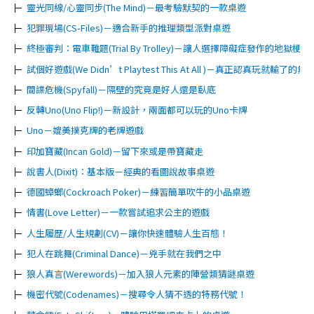
靈光同線/心靈同步(The Mind)－最考驗默契的一款桌遊
犯罪現場(CS-Files)－適合新手的推理類型派對桌遊
終極審判：電車難題(Trial By Trolley)－讓人選擇障礙症發作的地獄梗桌
試個好遊戲(We Didn’t Playtest This At All )－真正認真玩就輸了的
間諜危機(Spyfall)－隔壁的究竟是好人還是臥底
反轉Uno(Uno Flip!)－新設計，兩面都可以玩的Uno卡牌
Uno－媲美撲克牌的老牌遊戲
印加寶藏(Incan Gold)－留下來或是帶寶藏走
說書人(Dixit)：基本版－經典的看圖說故事桌遊
德國蟑螂(Cockroach Poker)－練習簡單吹牛的小品桌遊
情書(Love Letter)－一款嘗試追求公主的遊戲
人生履歷/人生規劃(CV)－讓你快速體驗人生百態！
犯人在跳舞(Criminal Dance)－兇手就在我們之中
狼人真言(Werewords)－加入狼人元素的陣營類猜謎桌遊
機密代號(Codenames)－搜尋令人猜不透的特務代號！