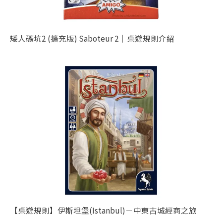
矮人礦坑2 (擴充版) Saboteur 2｜桌遊規則介紹
【桌遊規則】伊斯坦堡(Istanbul)－中東古城經商之旅