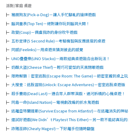
派對/家庭 桌遊
豬朋狗友(Pick-a-Dog)－讓人手忙腳亂的搶牌遊戲
腦洞量表(Top Ten)－絕對讓你玩到腦洞大開！
政變(Coup)－偶虞我詐的身份吹牛遊戲
五秒定律(5 Second Rule)－考驗機智與反應速度的桌遊
同感(Feelinks)－用桌遊來猜測彼此的感覺
UNO疊疊樂(UNO Stacko)－兩款經典桌遊融合出新玩法！
奶酪大盜(Cheese Thief)－輕巧可愛型的天黑閉眼遊戲
限時解鎖：密室逃脫(Escape Room: The Game)－把密室搬到桌上玩～
大搜查：逃脫冒險(Unlock: Escape Adventures)－密室逃脫桌遊版
殺手賽局(Dead Last)－適合眾人群聚演戲，過河拆橋的心機桌遊！
同島一命(Island Nation)－電視劇改編的抓水鬼遊戲
逃離亞特蘭提斯(Survive:Escape from Atlantis!)－在逃離消失的
還試好遊戲(We Didn’t Playtest This Either)－另一款不能認真玩的
詐賭巫師(Cheaty Mages!)－下好離手但隨時翻盤