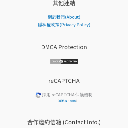
其他連結
關於我們(About)
隱私權政策(Privacy Policy)
DMCA Protection
reCAPTCHA
採用 reCAPTCHA 保護機制
（
隱私權
、
條款
）
合作邀約信箱 (Contact Info.)