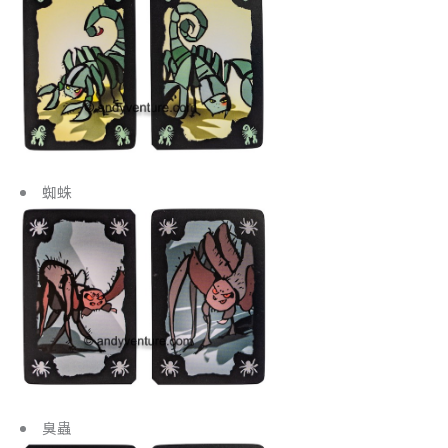
蜘蛛
臭蟲