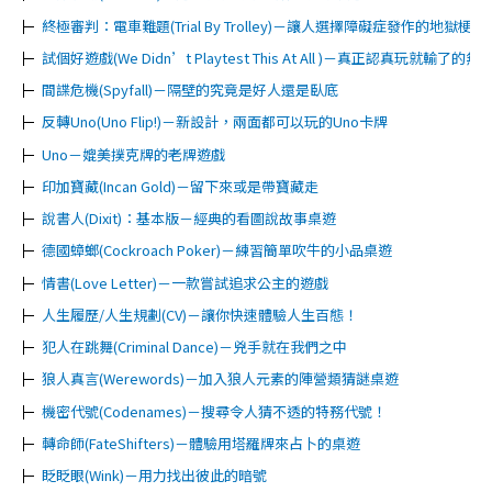
終極審判：電車難題(Trial By Trolley)－讓人選擇障礙症發作的地獄梗桌
試個好遊戲(We Didn’t Playtest This At All )－真正認真玩就輸了的
間諜危機(Spyfall)－隔壁的究竟是好人還是臥底
反轉Uno(Uno Flip!)－新設計，兩面都可以玩的Uno卡牌
Uno－媲美撲克牌的老牌遊戲
印加寶藏(Incan Gold)－留下來或是帶寶藏走
說書人(Dixit)：基本版－經典的看圖說故事桌遊
德國蟑螂(Cockroach Poker)－練習簡單吹牛的小品桌遊
情書(Love Letter)－一款嘗試追求公主的遊戲
人生履歷/人生規劃(CV)－讓你快速體驗人生百態！
犯人在跳舞(Criminal Dance)－兇手就在我們之中
狼人真言(Werewords)－加入狼人元素的陣營類猜謎桌遊
機密代號(Codenames)－搜尋令人猜不透的特務代號！
轉命師(FateShifters)－體驗用塔羅牌來占卜的桌遊
眨眨眼(Wink)－用力找出彼此的暗號