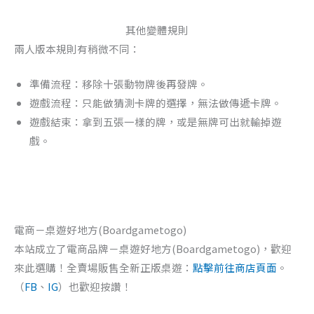
其他變體規則
兩人版本規則有稍微不同：
準備流程：移除十張動物牌後再發牌。
遊戲流程：只能做猜測卡牌的選擇，無法做傳遞卡牌。
遊戲結束：拿到五張一樣的牌，或是無牌可出就輸掉遊
戲。
電商－桌遊好地方(Boardgametogo)
本站成立了電商品牌－桌遊好地方(Boardgametogo)，歡迎
來此選購！全賣場販售全新正版桌遊：
點擊前往商店頁面
。
（
FB
、
IG
）也歡迎按讚！