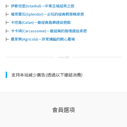
伊斯坦堡(Istanbul)－中東古城經商之旅
璀璨寶石(Splendor)－必玩的經典輕策略桌遊
卡坦島(Catan)－最經典島嶼建設遊戲
卡卡頌(Carcassonne)－最經典的版塊建設桌遊
農家樂(Agricola)－非常燒腦的開心農場
Google 廣告
支持本站減少廣告(透過以下連結消費)
會員選項