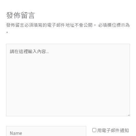
發佈留言
發佈留言必須填寫的電子郵件地址不會公開。
必填欄位標示為
*
請
在
這
裡
輸
入
內
容...
Name
用電子郵件通知