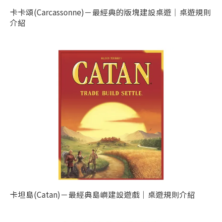
卡卡頌(Carcassonne)－最經典的版塊建設桌遊｜桌遊規則
介紹
卡坦島(Catan)－最經典島嶼建設遊戲｜桌遊規則介紹