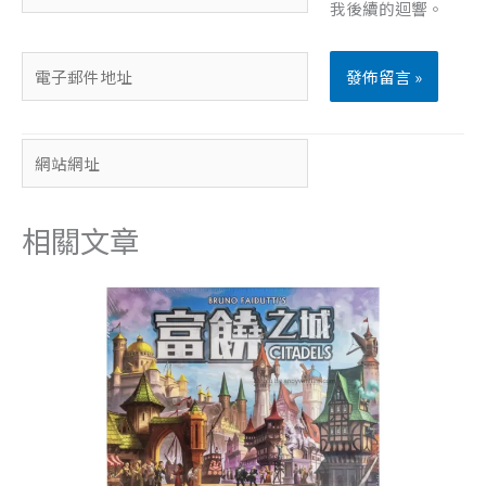
我後續的迴響。
電
子
郵
網
件
站
地
網
址
相關文章
址