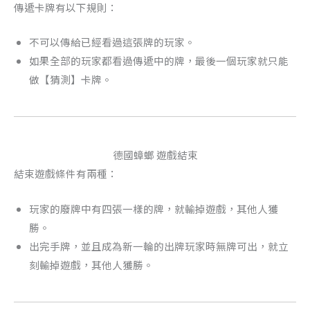
傳遞卡牌有以下規則：
不可以傳給已經看過這張牌的玩家。
如果全部的玩家都看過傳遞中的牌，最後一個玩家就只能
做【猜測】卡牌。
德國蟑螂 遊戲結束
結束遊戲條件有兩種：
玩家的廢牌中有四張一樣的牌，就輸掉遊戲，其他人獲
勝。
出完手牌，並且成為新一輪的出牌玩家時無牌可出，就立
刻輸掉遊戲，其他人獲勝。