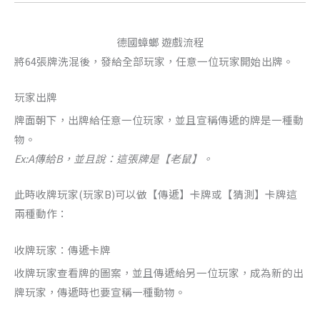
德國蟑螂 遊戲流程
將64張牌洗混後，發給全部玩家，任意一位玩家開始出牌。
玩家出牌
牌面朝下，出牌給任意一位玩家，並且宣稱傳遞的牌是一種動
物。
Ex:A傳給B，並且說：這張牌是【老鼠】。
此時收牌玩家(玩家B)可以做【傳遞】卡牌或【猜測】卡牌這
兩種動作：
收牌玩家：傳遞卡牌
收牌玩家查看牌的圖案，並且傳遞給另一位玩家，成為新的出
牌玩家，傳遞時也要宣稱一種動物。