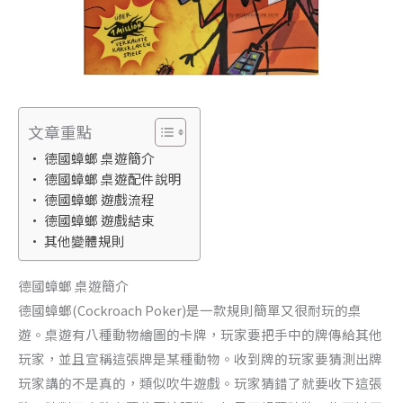
文章重點
德國蟑螂 桌遊簡介
德國蟑螂 桌遊配件說明
德國蟑螂 遊戲流程
德國蟑螂 遊戲結束
其他變體規則
德國蟑螂 桌遊簡介
德國蟑螂(Cockroach Poker)是一款規則簡單又很耐玩的桌
遊。桌遊有八種動物繪圖的卡牌，玩家要把手中的牌傳給其他
玩家，並且宣稱這張牌是某種動物。收到牌的玩家要猜測出牌
玩家講的不是真的，類似吹牛遊戲。玩家猜錯了就要收下這張