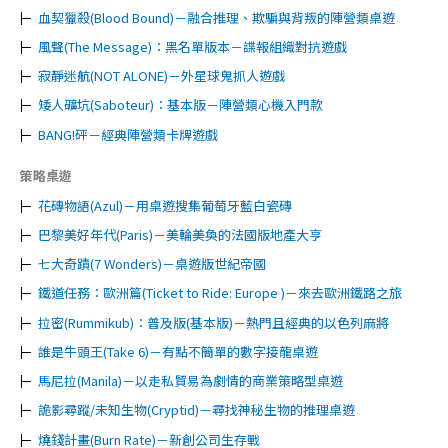
血契獵殺(Blood Bound)－融合推理、欺騙與背叛的陣營類桌遊
風聲(The Message)：黑名單版本－諜報組織對抗遊戲
寂靜迷航(NOT ALONE)－外星球鬼抓人遊戲
矮人礦坑(Saboteur)：基本版－陣營類心機入門款
BANG!砰－經典陣營類卡牌遊戲
策略桌遊
花磚物語(Azul)－用桌遊搜集葡萄牙藍白瓷磚
巴黎美好年代(Paris)－美輪美奐的法國版地產大亨
七大奇蹟(7 Wonders)－桌遊版世紀帝國
鐵道任務：歐洲篇(Ticket to Ride: Europe )－來去歐洲鐵路之旅
拉密(Rummikub)：普及版(基本版)－熱門且經典的以色列麻將
誰是牛頭王(Take 6)－有點不簡單的數字接龍桌遊
馬尼拉(Manila)－以走私貿易為劇情的商業策略型桌遊
詭影尋蹤/未知生物(Cryptid)－尋找神秘生物的推理桌遊
燒錢計畫(Burn Rate)－新創公司生存戰