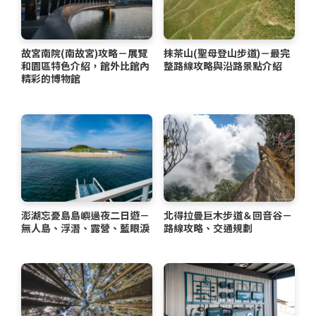
故宮南院(南故宮)攻略－展覽
抹茶山(聖母登山步道)－最完
和園區特色介紹，館外比館內
整路線攻略與沿路景點介紹
精彩的博物館
澎湖忘憂島島嶼過夜二日遊－
北得拉曼巨木步道＆回音谷－
無人島、浮潛、露營、藍眼淚
路線攻略、交通規劃