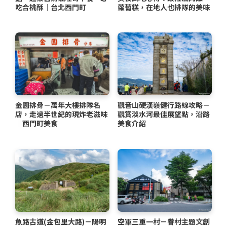
吃合桃酥｜台北西門町
蘿蔔糕，在地人也排隊的美味
金園排骨－萬年大樓排隊名
觀音山硬漢嶺健行路線攻略－
店，走過半世紀的現炸老滋味
觀賞淡水河最佳展望點，沿路
｜西門町美食
美食介紹
魚路古道(金包里大路)－陽明
空軍三重一村－眷村主題文創