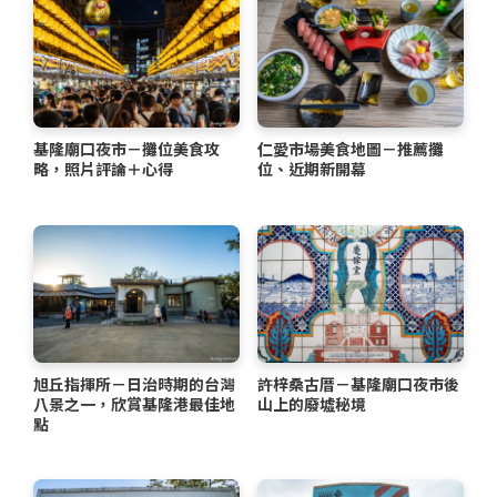
基隆廟口夜市－攤位美食攻
仁愛市場美食地圖－推薦攤
略，照片評論＋心得
位、近期新開幕
旭丘指揮所－日治時期的台灣
許梓桑古厝－基隆廟口夜市後
八景之一，欣賞基隆港最佳地
山上的廢墟秘境
點