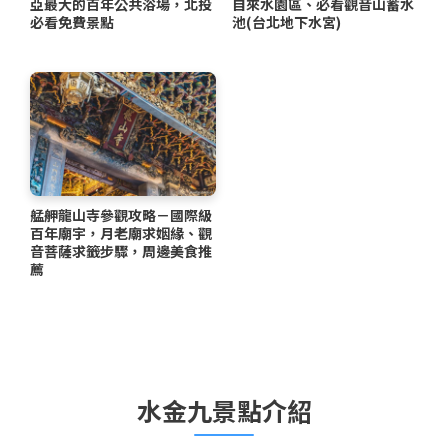
亞最大的百年公共浴場，北投
自來水園區、必看觀音山蓄水
必看免費景點
池(台北地下水宮)
艋舺龍山寺參觀攻略－國際級
百年廟宇，月老廟求姻緣、觀
音菩薩求籤步驟，周邊美食推
薦
水金九景點介紹