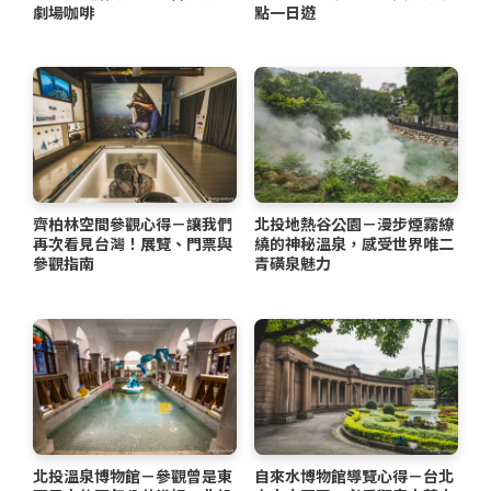
劇場咖啡
點一日遊
齊柏林空間參觀心得－讓我們
北投地熱谷公園－漫步煙霧繚
再次看見台灣！展覽、門票與
繞的神秘溫泉，感受世界唯二
參觀指南
青磺泉魅力
北投溫泉博物館－參觀曾是東
自來水博物館導覽心得－台北