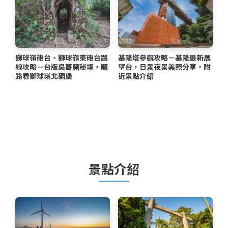
獅球嶺砲台、獅球嶺東砲台路
基隆塔參觀攻略－基隆最新展
線攻略－台版吳哥窟秘境，順
望台，日景夜景美照分享，附
路看獅球嶺北碉堡
近景點介紹
景點介紹