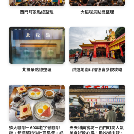
西門町景點總整理
大稻埕景點總整理
北投景點總整理
烘爐地南山福德宮參觀攻略
蜂大咖啡－60年老字號咖啡
天天利美食坊－西門町高人氣
館，超懷舊奶油吐司早餐，必
美食試吃心得：最推滷肉飯、