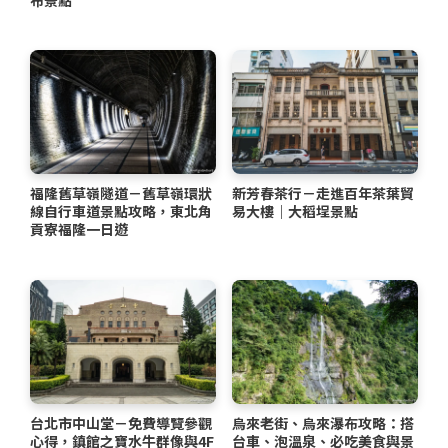
福隆舊草嶺隧道－舊草嶺環狀
新芳春茶行－走進百年茶葉貿
線自行車道景點攻略，東北角
易大樓｜大稻埕景點
貢寮福隆一日遊
台北市中山堂－免費導覽參觀
烏來老街、烏來瀑布攻略：搭
心得，鎮館之寶水牛群像與4F
台車、泡溫泉、必吃美食與景