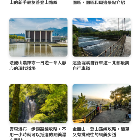
山的新手最友善登山路線
園區，園區和周邊景點介紹
法鼓山農禪寺一日遊－令人靜
逮魚堀溪自行車道－北部最美
心的現代道場
自行車道
雲森瀑布－步道路線攻略，不
金面山－登山路線攻略，簡單
用一小時就可以抵達的網美瀑
又有挑戰性的網美步道
布景點