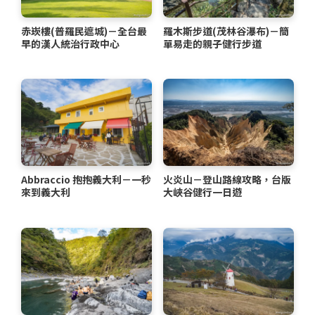
赤崁樓(普羅民遮城)－全台最
羅木斯步道(茂林谷瀑布)－簡
早的漢人統治行政中心
單易走的親子健行步道
Abbraccio 抱抱義大利－一秒
火炎山－登山路線攻略，台版
來到義大利
大峽谷健行一日遊