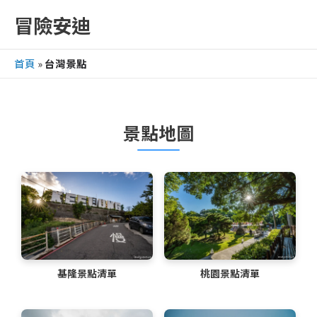
跳
冒險安迪
至
主
首頁
»
台灣景點
要
內
容
景點地圖
基隆景點清單
桃園景點清單