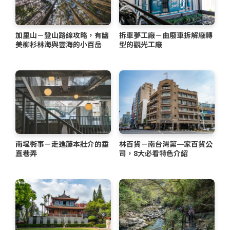
加里山－登山路線攻略，有幽
拆車夢工廠－由廢車拆解廠轉
美柳杉林海與雲海的小百岳
型的觀光工廠
南埕衖事－走進藤本壯介的垂
林百貨－南台灣第一家百貨公
直巷弄
司，8大必看特色介紹