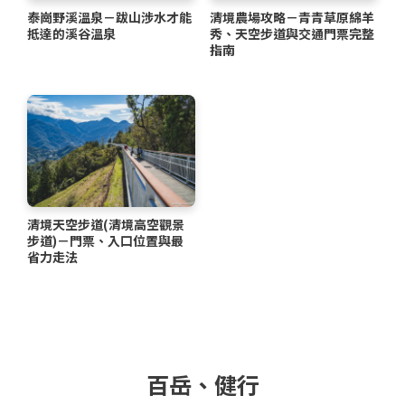
泰崗野溪溫泉－跋山涉水才能
清境農場攻略－青青草原綿羊
抵達的溪谷溫泉
秀、天空步道與交通門票完整
指南
清境天空步道(清境高空觀景
步道)－門票、入口位置與最
省力走法
百岳、健行