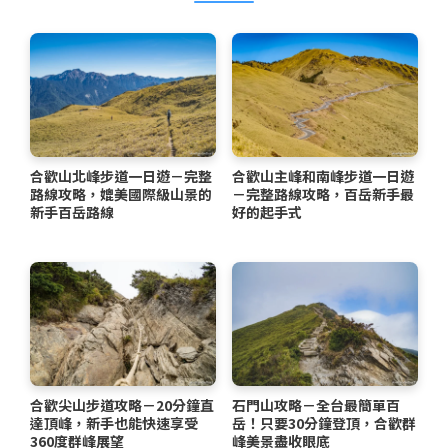
合歡山北峰步道一日遊－完整
合歡山主峰和南峰步道一日遊
路線攻略，媲美國際級山景的
－完整路線攻略，百岳新手最
新手百岳路線
好的起手式
合歡尖山步道攻略－20分鐘直
石門山攻略－全台最簡單百
達頂峰，新手也能快速享受
岳！只要30分鐘登頂，合歡群
360度群峰展望
峰美景盡收眼底