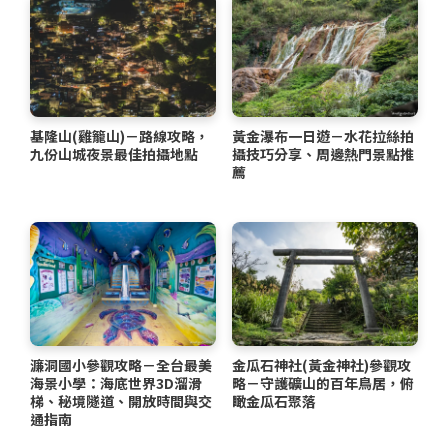
基隆山(雞籠山)－路線攻略，
黃金瀑布一日遊－水花拉絲拍
九份山城夜景最佳拍攝地點
攝技巧分享、周邊熱門景點推
薦
濂洞國小參觀攻略－全台最美
金瓜石神社(黃金神社)參觀攻
海景小學：海底世界3D溜滑
略－守護礦山的百年鳥居，俯
梯、秘境隧道、開放時間與交
瞰金瓜石聚落
通指南