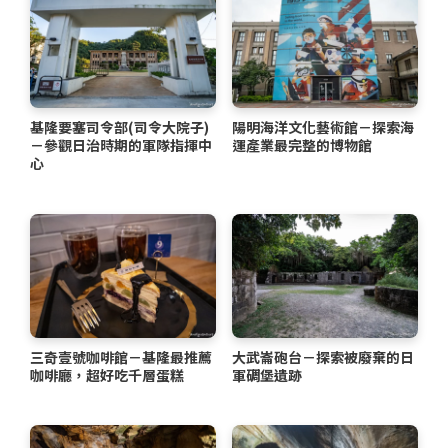
基隆要塞司令部(司令大院子)
陽明海洋文化藝術館－探索海
－參觀日治時期的軍隊指揮中
運產業最完整的博物館
心
三奇壹號咖啡館－基隆最推薦
大武崙砲台－探索被廢棄的日
咖啡廳，超好吃千層蛋糕
軍碉堡遺跡