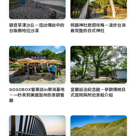
觀音草漯沙丘－造訪傳說中的
桃園神社旅遊攻略－漫步台灣
台版撒哈拉沙漠
最完整的日式神社
GOGOBOX餐車誌in樂灣基地
宜蘭設治紀念館－參觀傳統日
－一秒來到美國加州的景觀餐
式庭院與附近景點介紹
廳