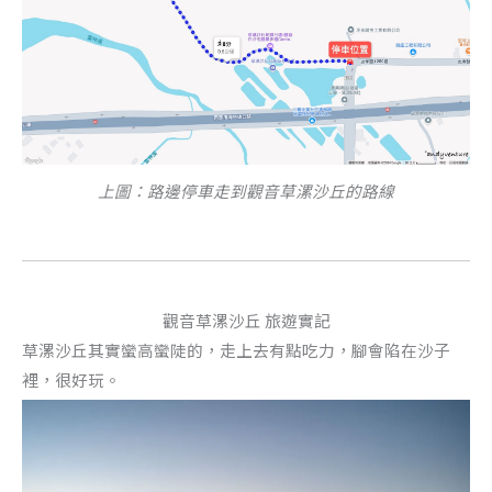
上圖：路邊停車走到觀音草漯沙丘的路線
觀音草漯沙丘 旅遊實記
草漯沙丘其實蠻高蠻陡的，走上去有點吃力，腳會陷在沙子
裡，很好玩。