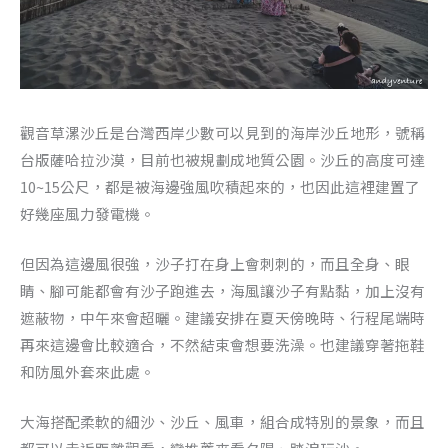
觀音草漯沙丘是台灣西岸少數可以見到的海岸沙丘地形，號稱
台版薩哈拉沙漠，目前也被規劃成地質公園。沙丘的高度可達
10~15公尺，都是被海邊強風吹積起來的，也因此這裡建置了
好幾座風力發電機。
但因為這邊風很強，沙子打在身上會刺刺的，而且全身、眼
睛、腳可能都會有沙子跑進去，海風讓沙子有點黏，加上沒有
遮蔽物，中午來會超曬。建議安排在夏天傍晚時、行程尾端時
再來這邊會比較適合，不然結束會想要洗澡。也建議穿著拖鞋
和防風外套來此處。
大海搭配柔軟的細沙、沙丘、風車，組合成特別的景象，而且