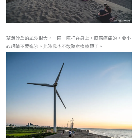
草漯沙丘的風沙很大，一陣一陣打在身上，麻麻痛痛的。要小
心眼睛不要進沙。此時我也不敢隨意換鏡頭了。