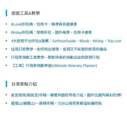
旅遊工具&教學
KLook折扣碼：信用卡、機票與各國優惠
KKday折扣碼：限時折扣、國外機票、信用卡優惠
4大旅遊平台評比&推薦：GetYourGuide、Klook、KKday、Trip.c
住宿訂房教學－如何挑出理想、省錢又不踩雷的民宿和飯店
行程表規劃工具教學－輕鬆快速的規劃出自助旅遊行程
【工具】行程表規劃神器(Ultimate Itinerary Planner)
台灣景點介紹
故宮南院(南故宮)攻略－展覽和園區特色介紹，館外比館內精彩的博物
基隆山(雞籠山)－路線攻略，九份山城夜景最佳拍攝地點
魚路古道(金包里大路)－陽明山的新手最友善登山路線｜台北景點
抹茶山(聖母登山步道)－最完整路線攻略與沿路景點介紹｜宜蘭景點