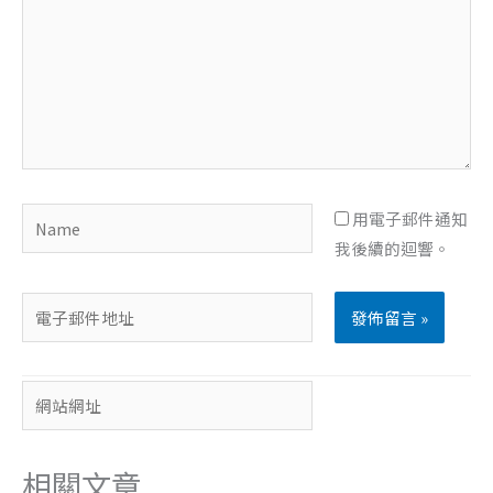
裡
輸
入
內
容...
Name
用電子郵件通知
我後續的迴響。
電
子
郵
網
件
站
地
網
址
相關文章
址