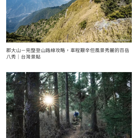
郡大山－完整登山路線攻略，車程艱辛但風景秀麗的百岳
八秀｜台灣景點