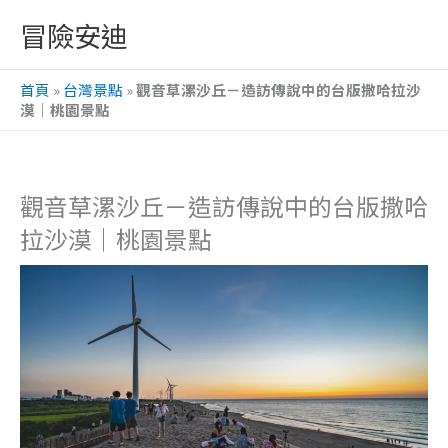
跳
冒險安迪
至
主
首頁
»
台灣景點
»
觀音草漯沙丘－造訪傳說中的台版撒哈拉沙
要
漠｜桃園景點
內
容
觀音草漯沙丘－造訪傳說中的台版撒哈
拉沙漠｜桃園景點