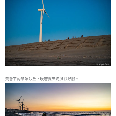
黃昏下的草漯沙丘，吹著夏天海風很舒服。