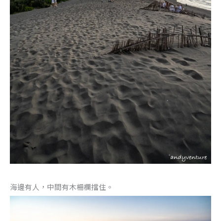
海邊有人，中間有木柵欄擋住。