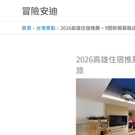
跳
冒險安迪
至
主
首頁
»
台灣景點
»
2026高雄住宿推薦－9間新開幕
要
內
容
2026高雄住宿
旅