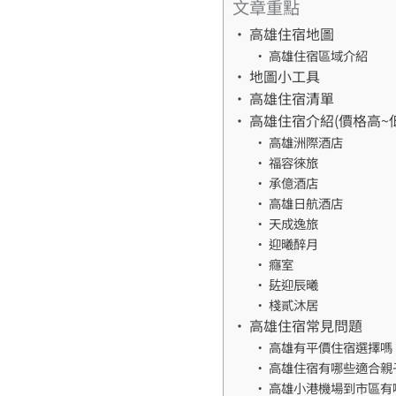
文章重點
高雄住宿地圖
高雄住宿區域介紹
地圖小工具
高雄住宿清單
高雄住宿介紹(價格高~低
高雄洲際酒店
福容徠旅
承億酒店
高雄日航酒店
天成逸旅
迎曦醉月
癮室
䦈迎辰曦
棧貳沐居
高雄住宿常見問題
高雄有平價住宿選擇嗎
高雄住宿有哪些適合親
高雄小港機場到市區有