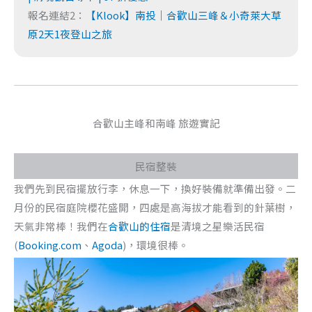
報名連結2：
【Klook】南投｜合歡山三峰＆小奇萊大草
原2天1夜登山之旅
合歡山主峰和南峰 旅遊實記
民宿整裝
我們先到民宿擺放行李，休息一下，換好裝備就準備出發。二
月份的民宿庭院櫻花盛開，四處是高海拔才能看到的針葉樹，
天氣非常棒！我們在
合歡山的住宿
是清境之星樂活民宿
(
Booking.com
、
Agoda
)，環境很棒。