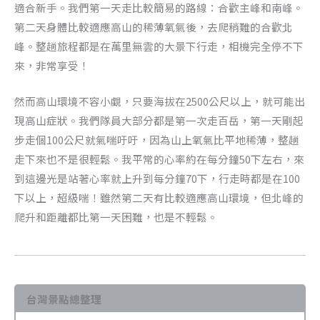
適合新手。我們第一天走比較簡易的路線：合歡主峰和南峰。
第二天身體比較適應高山的稀薄氧氣後，去爬稍難的合歡北
峰。整趟旅程都是在萬里無雲的大景下行走，相機完全停不下
來，非常享受！
然而高山環境不容小覷，只要海拔在2500公尺以上，就可能出
現高山症狀。我們隊員大部分都是第一次走百岳，第一天剛起
步走個100公尺就氣喘吁吁，因為山上氧氣比平地稀薄，整趟
走下來也不是很輕鬆。我平常的心率約在每分鐘50下左右，來
到這邊光是站著心率就上升到每分鐘70下，行走時都是在100
下以上，超級喘！雖然第二天有比較適應高山環境，但北峰的
爬升和距離都比第一天困難，也是不輕鬆。
台灣景點總整理