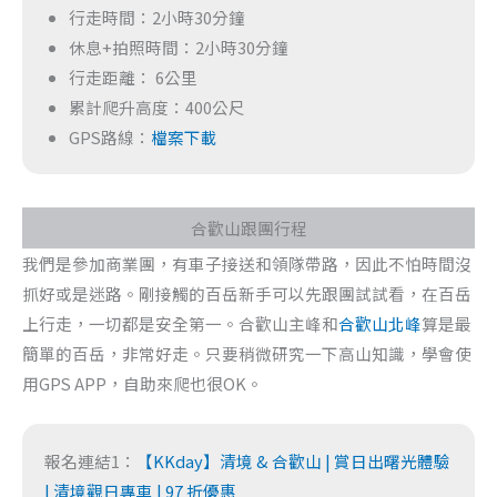
行走時間：2小時30分鐘
休息+拍照時間：2小時30分鐘
行走距離： 6公里
累計爬升高度：400公尺
GPS路線：
檔案下載
合歡山跟團行程
我們是參加商業團，有車子接送和領隊帶路，因此不怕時間沒
抓好或是迷路。剛接觸的百岳新手可以先跟團試試看，在百岳
上行走，一切都是安全第一。合歡山主峰和
合歡山北峰
算是最
簡單的百岳，非常好走。只要稍微研究一下高山知識，學會使
用GPS APP，自助來爬也很OK。
報名連結1：
【KKday】清境 & 合歡山 | 賞日出曙光體驗
| 清境觀日專車 | 97 折優惠