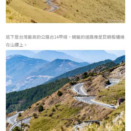
底下是台灣最高的公路台14甲線，蜿蜒的道路像是巨蟒般纏繞
在山腰上。