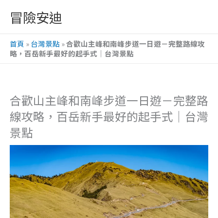
跳
冒險安迪
至
主
首頁
»
台灣景點
»
合歡山主峰和南峰步道一日遊－完整路線攻
要
略，百岳新手最好的起手式｜台灣景點
內
容
合歡山主峰和南峰步道一日遊－完整路
線攻略，百岳新手最好的起手式｜台灣
景點