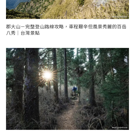
郡大山－完整登山路線攻略，車程艱辛但風景秀麗的百岳
八秀｜台灣景點