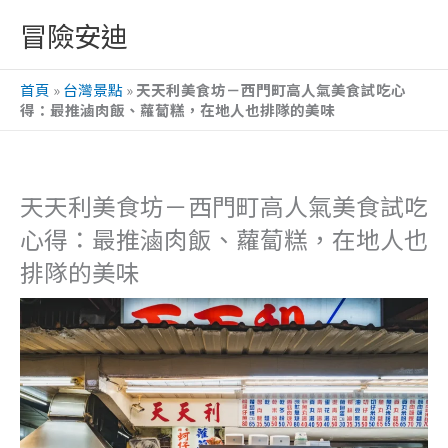
跳
冒險安迪
至
主
首頁
»
台灣景點
»
天天利美食坊－西門町高人氣美食試吃心
要
得：最推滷肉飯、蘿蔔糕，在地人也排隊的美味
內
容
天天利美食坊－西門町高人氣美食試吃
心得：最推滷肉飯、蘿蔔糕，在地人也
排隊的美味