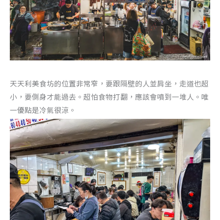
天天利美食坊的位置非常窄，要跟隔壁的人並肩坐，走道也超
小，要側身才能過去。超怕食物打翻，應該會噴到一堆人。唯
一優點是冷氣很涼。