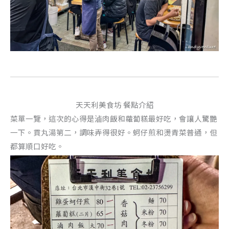
天天利美食坊 餐點介紹
菜單一覽，這次的心得是滷肉飯和蘿蔔糕最好吃，會讓人驚艷
一下。貢丸湯第二，調味弄得很好。蚵仔煎和燙青菜普通，但
都算順口好吃。