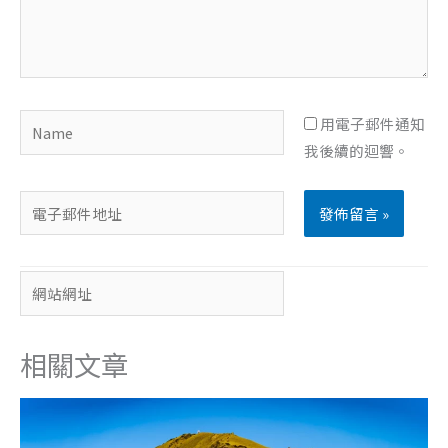
內
容...
Name
用電子郵件通知
我後續的迴響。
電
子
郵
網
件
站
地
網
址
相關文章
址