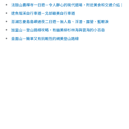
法鼓山農禪寺一日遊－令人靜心的現代道場，附近美食和交通介紹｜台
逮魚堀溪自行車道－北部最美自行車道
澎湖忘憂島島嶼過夜二日遊－無人島、浮潛、露營、藍眼淚
加里山－登山路線攻略，有幽美柳杉林海與雲海的小百岳
金面山－簡單又有挑戰性的網美登山路線
火炎山－登山路線攻略，台版大峽谷健行一日遊
泰崗野溪溫泉－跋山涉水才能抵達的溪谷溫泉
羅木斯步道(茂林谷瀑布)－簡單易走的親子健行步道
雲森瀑布－步道路線攻略，不用一小時就可以抵達的網美瀑布景點
北得拉曼巨木步道＆回音谷－路線攻略、交通規劃，毛小孩也可以來爬
Abbraccio 抱抱義大利－一秒來到義大利
台灣景點總整理
基隆景點
桃園景點
新竹景點
宜蘭景點
台南景點