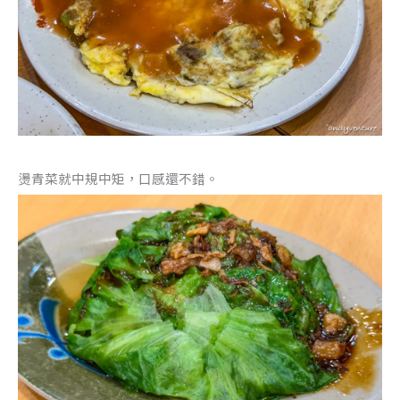
燙青菜就中規中矩，口感還不錯。