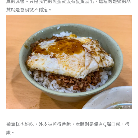
真的厲害。只是我們的煎蛋就沒有蛋黃流出，這種路邊攤的品
質就是會稍微不穩定。
蘿蔔糕也好吃，外皮被煎得香脆，本體則是保有Q彈口感，很
讚。