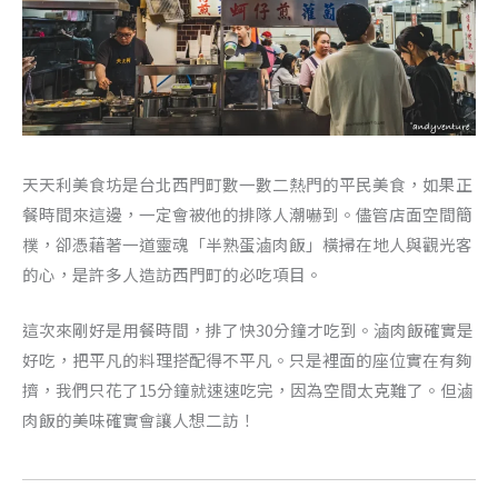
天天利美食坊是台北西門町數一數二熱門的平民美食，如果正
餐時間來這邊，一定會被他的排隊人潮嚇到。儘管店面空間簡
樸，卻憑藉著一道靈魂「半熟蛋滷肉飯」橫掃在地人與觀光客
的心，是許多人造訪西門町的必吃項目。
這次來剛好是用餐時間，排了快30分鐘才吃到。滷肉飯確實是
好吃，把平凡的料理搭配得不平凡。只是裡面的座位實在有夠
擠，我們只花了15分鐘就速速吃完，因為空間太克難了。但滷
肉飯的美味確實會讓人想二訪！