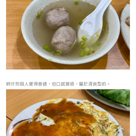
蚵仔煎個人覺得普通，但口感算順，屬於清爽型的。