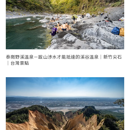
泰崗野溪溫泉－跋山涉水才能抵達的溪谷溫泉｜新竹尖石
｜台灣景點