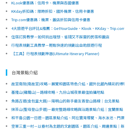
KLook優惠碼：信用卡、機票與各國優惠
KKday折扣碼：限時折扣、國外機票、信用卡優惠
Trip.com優惠碼：機票、飯店折扣與信用卡優惠
4大旅遊平台評比&推薦：GetYourGuide、Klook、KKday、Trip.c
住宿訂房教學－如何挑出理想、省錢又不踩雷的民宿和飯店
行程表規劃工具教學－輕鬆快速的規劃出自助旅遊行程
【工具】行程表規劃神器(Ultimate Itinerary Planner)
台灣景點介紹
故宮南院(南故宮)攻略－展覽和園區特色介紹，館外比館內精彩的博物
基隆山(雞籠山)－路線攻略，九份山城夜景最佳拍攝地點
魚路古道(金包里大路)－陽明山的新手最友善登山路線｜台北景點
抹茶山(聖母登山步道)－最完整路線攻略與沿路景點介紹｜宜蘭景點
和平島公園一日遊－園區景點介紹、阿拉寶灣導覽、海水泳池、門票交
空軍三重一村－以眷村為主題的文創園區，園區介紹、周邊景點｜新北