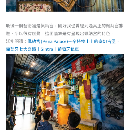
最後一個藝術牆是佩納宮，剛好我也曾經到過真正的佩納宮旅
遊，所以很有感覺，這面牆算是有呈現出佩納宮的特色。
延伸閱讀：
佩納宮(Pena Palace)－辛特拉山上的奇幻古堡，
葡萄牙七大奇蹟｜Sintra｜葡萄牙租車