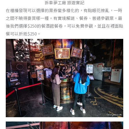
拆車夢工廠 旅遊實記
在櫃檯發現可以選擇的票券蠻多樣化的，有點眼花撩亂，一時
之間不曉得要買哪一種。有實境解謎、餐券、普通參觀票。最
後我們選擇$250的餐酒館餐卷，可以免費參觀，並且在裡面點
餐可以折抵$250。