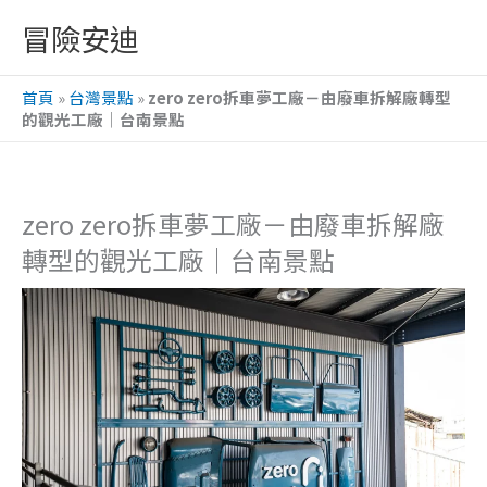
跳
冒險安迪
至
主
首頁
»
台灣景點
»
zero zero拆車夢工廠－由廢車拆解廠轉型
要
的觀光工廠｜台南景點
內
容
zero zero拆車夢工廠－由廢車拆解廠
轉型的觀光工廠｜台南景點