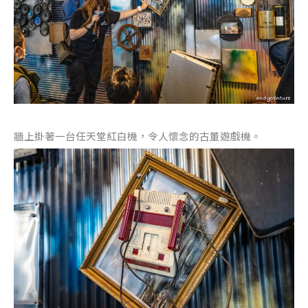
牆上掛著一台任天堂紅白機，令人懷念的古董遊戲機。