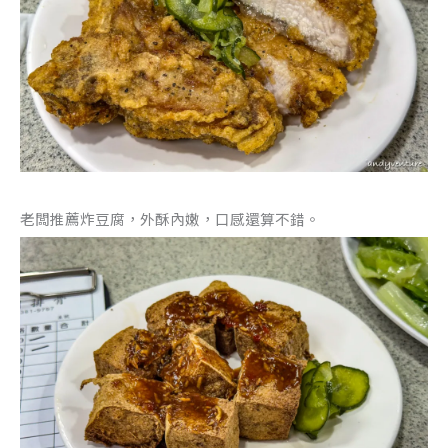
老闆推薦炸豆腐，外酥內嫩，口感還算不錯。