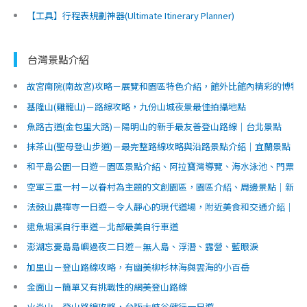
【工具】行程表規劃神器(Ultimate Itinerary Planner)
台灣景點介紹
故宮南院(南故宮)攻略－展覽和園區特色介紹，館外比館內精彩的博物
基隆山(雞籠山)－路線攻略，九份山城夜景最佳拍攝地點
魚路古道(金包里大路)－陽明山的新手最友善登山路線｜台北景點
抹茶山(聖母登山步道)－最完整路線攻略與沿路景點介紹｜宜蘭景點
和平島公園一日遊－園區景點介紹、阿拉寶灣導覽、海水泳池、門票交
空軍三重一村－以眷村為主題的文創園區，園區介紹、周邊景點｜新北
法鼓山農禪寺一日遊－令人靜心的現代道場，附近美食和交通介紹｜台
逮魚堀溪自行車道－北部最美自行車道
澎湖忘憂島島嶼過夜二日遊－無人島、浮潛、露營、藍眼淚
加里山－登山路線攻略，有幽美柳杉林海與雲海的小百岳
金面山－簡單又有挑戰性的網美登山路線
火炎山－登山路線攻略，台版大峽谷健行一日遊