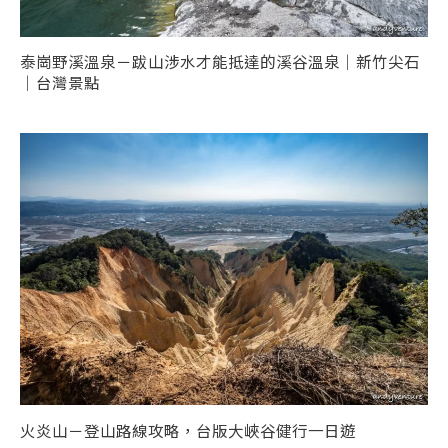
泰崗野溪溫泉－跋山涉水才能抵達的溪谷溫泉｜新竹尖石
｜台灣景點
火炎山－登山路線攻略，台版大峽谷健行一日遊