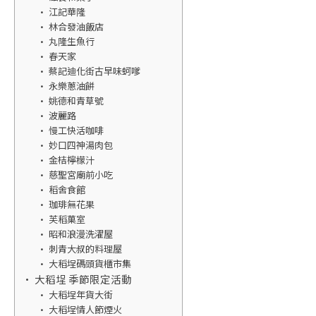
江記華隆
林合發油飯店
丸隆生魚行
春天家
蔡記迪化街古早味蚵嗲
永樂蔥油餅
姚德和青草號
波麗路
慢工快活咖啡
妙口四神湯肉包
金桔檸檬汁
慈聖宮廟前小吃
稻舍食館
珈琲無花果
芙稻菓室
昭和浪漫洗濯屋
刺青大叔的料理屋
大稻埕碼頭貨櫃市集
大稻埕 季節限定活動
大稻埕年貨大街
大稻埕情人節煙火