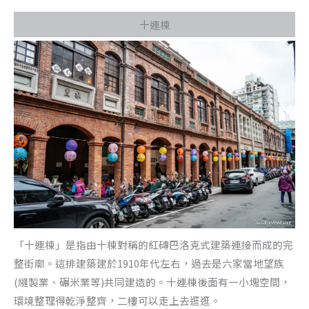
十連棟
「十連棟」是指由十棟對稱的紅磚巴洛克式建築連接而成的完
整街廓。這排建築建於1910年代左右，過去是六家當地望族
(縫製業、碾米業等)共同建造的。十連棟後面有一小塊空間，
環境整理得乾淨整齊，二樓可以走上去逛逛。