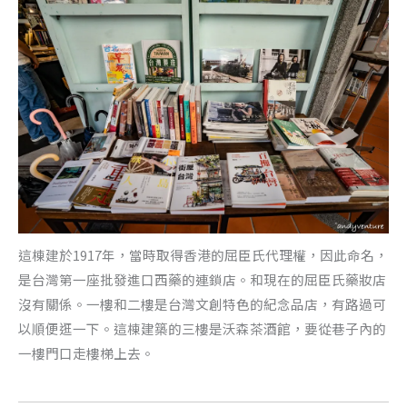
這棟建於1917年，當時取得香港的屈臣氏代理權，因此命名，
是台灣第一座批發進口西藥的連鎖店。和現在的屈臣氏藥妝店
沒有關係。一樓和二樓是台灣文創特色的紀念品店，有路過可
以順便逛一下。這棟建築的三樓是沃森茶酒館，要從巷子內的
一樓門口走樓梯上去。