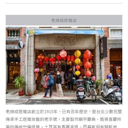
老綿成燈籠店
老綿成燈籠店創立於1915年，已有百年歷史，是台北少數完整
傳承手工燈籠技藝的老字號，主要製作廟宇慶典、婚喪喜慶所
需的傳統竹編燈籠。土耳其有馬賽克燈、巴基斯坦有駱駝皮