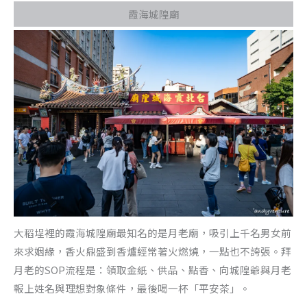
霞海城隍廟
大稻埕裡的霞海城隍廟最知名的是月老廟，吸引上千名男女前
來求姻緣，香火鼎盛到香爐經常著火燃燒，一點也不誇張。拜
月老的SOP流程是：領取金紙、供品、點香、向城隍爺與月老
報上姓名與理想對象條件，最後喝一杯「平安茶」。