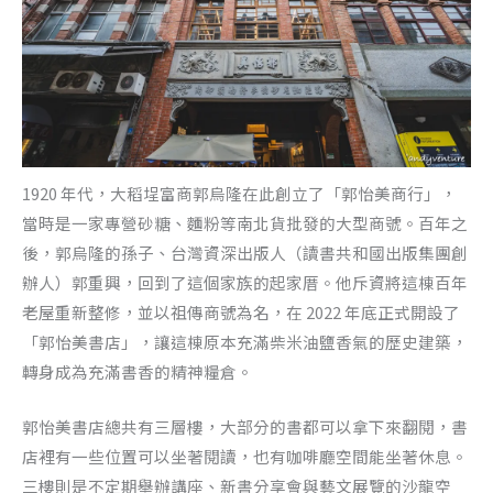
1920 年代，大稻埕富商郭烏隆在此創立了「郭怡美商行」，
當時是一家專營砂糖、麵粉等南北貨批發的大型商號。百年之
後，郭烏隆的孫子、台灣資深出版人（讀書共和國出版集團創
辦人）郭重興，回到了這個家族的起家厝。他斥資將這棟百年
老屋重新整修，並以祖傳商號為名，在 2022 年底正式開設了
「郭怡美書店」，讓這棟原本充滿柴米油鹽香氣的歷史建築，
轉身成為充滿書香的精神糧倉。
郭怡美書店總共有三層樓，大部分的書都可以拿下來翻閱，書
店裡有一些位置可以坐著閱讀，也有咖啡廳空間能坐著休息。
三樓則是不定期舉辦講座、新書分享會與藝文展覽的沙龍空