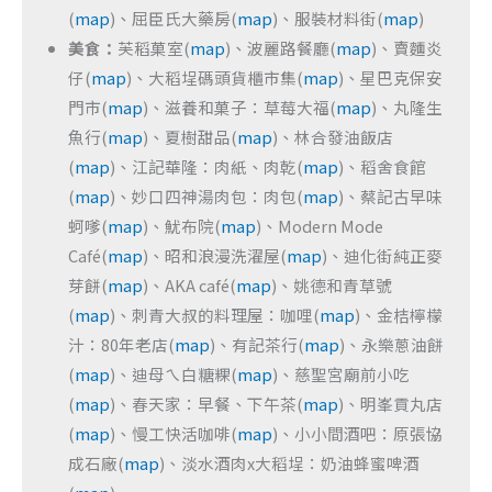
(
map
)、屈臣氏大藥房(
map
)、服裝材料街(
map
)
美食：
芙稻菓室(
map
)、波麗路餐廳(
map
)、賣麵炎
仔(
map
)、大稻埕碼頭貨櫃市集(
map
)、星巴克保安
門市(
map
)、滋養和菓子：草莓大福(
map
)、丸隆生
魚行(
map
)、夏樹甜品(
map
)、林合發油飯店
(
map
)、江記華隆：肉紙、肉乾(
map
)、稻舍食館
(
map
)、妙口四神湯肉包：肉包(
map
)、蔡記古早味
蚵嗲(
map
)、魷布院(
map
)、Modern Mode
Café(
map
)、昭和浪漫洗濯屋(
map
)、迪化街純正麥
芽餅(
map
)、AKA café(
map
)、姚德和青草號
(
map
)、刺青大叔的料理屋：咖哩(
map
)、金桔檸檬
汁：80年老店(
map
)、有記茶行(
map
)、永樂蔥油餅
(
map
)、迪母ㄟ白糖粿(
map
)、慈聖宮廟前小吃
(
map
)、春天家：早餐、下午茶(
map
)、明峯貢丸店
(
map
)、慢工快活咖啡(
map
)、小小間酒吧：原張協
成石廠(
map
)、淡水酒肉x大稻埕：奶油蜂蜜啤酒