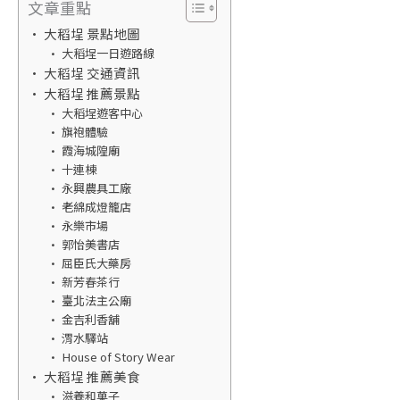
文章重點
大稻埕 景點地圖
大稻埕一日遊路線
大稻埕 交通資訊
大稻埕 推薦景點
大稻埕遊客中心
旗袍體驗
霞海城隍廟
十連棟
永興農具工廠
老綿成燈籠店
永樂市場
郭怡美書店
屈臣氏大藥房
新芳春茶行
臺北法主公廟
金吉利香舖
渭水驛站
House of Story Wear
大稻埕 推薦美食
滋養和菓子