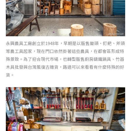
永興農具工廠創立於1948年，早期是以販售鋤頭、釘耙、斧頭
等農工具起家，現在門口依然掛著這些農具，在都會區形成特
殊景致。為了迎合現代市場，也轉型販售廚房鑄鐵鍋具、竹器
木具批發與台灣風復古雜貨，路過可以來看看有什麼特殊的好
貨。