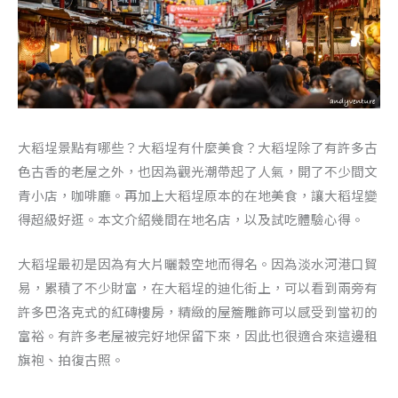
大稻埕景點有哪些？大稻埕有什麼美食？大稻埕除了有許多古
色古香的老屋之外，也因為觀光潮帶起了人氣，開了不少間文
青小店，咖啡廳。再加上大稻埕原本的在地美食，讓大稻埕變
得超級好逛。本文介紹幾間在地名店，以及試吃體驗心得。
大稻埕最初是因為有大片曬穀空地而得名。因為淡水河港口貿
易，累積了不少財富，在大稻埕的迪化街上，可以看到兩旁有
許多巴洛克式的紅磚樓房，精緻的屋簷雕飾可以感受到當初的
富裕。有許多老屋被完好地保留下來，因此也很適合來這邊租
旗袍、拍復古照。