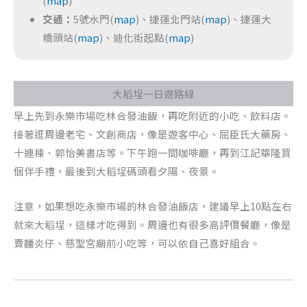
(
map
)
交通：
5號水門(
map
)、捷運北門站(
map
)、捷運大
橋頭站(
map
)、迪化街起點(
map
)
大稻埕一日遊路線
早上先到永樂市場吃林合發油飯，再吃附近的小吃、飲料店。
接著逛周邊老宅、文創商店，像是遊客中心、屈臣氏大藥房、
十連棟、郭怡美書店等。下午跑一間咖啡廳，再到江記華隆買
個伴手禮，最後到大稻埕碼頭看夕陽、夜景。
注意，如果想吃永樂市場的林合發油飯店，建議早上10點左右
就來大稻埕，這樣才吃得到。周邊也有很多高評價餐廳，像是
賣麵炎仔、慈聖宮廟前小吃等，可以依自己喜好組合。