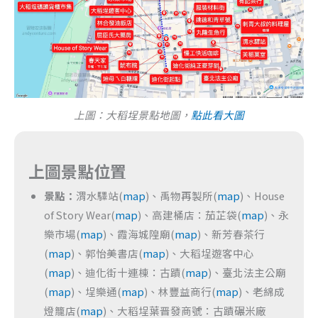
上圖：大稻埕景點地圖，
點此看大圖
上圖景點位置
景點：
渭水驛站(
map
)、禹物再製所(
map
)、House
of Story Wear(
map
)、高建桶店：茄芷袋(
map
)、永
樂市場(
map
)、霞海城隍廟(
map
)、新芳春茶行
(
map
)、郭怡美書店(
map
)、大稻埕遊客中心
(
map
)、迪化街十連棟：古蹟(
map
)、臺北法主公廟
(
map
)、埕樂通(
map
)、林豐益商行(
map
)、老綿成
燈籠店(
map
)、大稻埕葉晋發商號：古蹟碾米廠