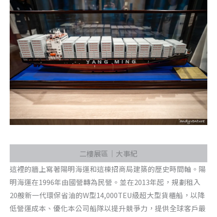
二樓展區｜大事紀
這裡的牆上寫著陽明海運和這棟招商局建築的歷史時間軸。陽
明海運在1996年由國營轉為民營。並在2013年起，規劃租入
20艘新一代環保省油的W型14,000TEU級超大型貨櫃船，以降
低營運成本、優化本公司船隊以提升競爭力，提供全球客戶最