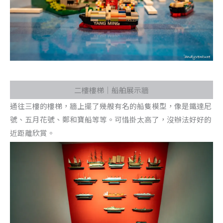
二樓樓梯｜船舶展示牆
通往三樓的樓梯，牆上擺了幾艘有名的船隻模型，像是鐵達尼
號、五月花號、鄭和寶船等等。可惜掛太高了，沒辦法好好的
近距離欣賞。