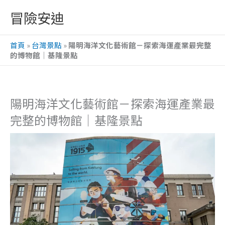
跳
冒險安迪
至
主
首頁
»
台灣景點
»
陽明海洋文化藝術館－探索海運產業最完整
要
的博物館｜基隆景點
內
容
陽明海洋文化藝術館－探索海運產業最
完整的博物館｜基隆景點