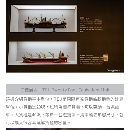
二樓展區｜TEU Twenty Foot Equivalent Unit
這邊介紹貨櫃基本單位，TEU是國際運輸貨櫃船載櫃量的計算
單位。小貨櫃是20呎，也稱為標準貨櫃，可以容納一台救護
車。大貨櫃是40呎，等於一台遊覽車。用車輛去形容尺寸，就
可以讓人很容易理解貨櫃的容量。