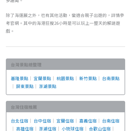
多趣聞。
除了海運展之外，也有其他活動，蠻適合親子出遊的，詳情參
考官網。其中的海港狂搜26小時是可以玩上一整天的解謎遊
戲。
台灣景點總整理
基隆景點
｜
宜蘭景點
｜
桃園景點
｜
新竹景點
｜
台南景點
｜
屏東景點
｜
澎湖景點
台灣住宿推薦
台北住宿
｜
台中住宿
｜
宜蘭住宿
｜
嘉義住宿
｜
台南住宿
｜
高雄住宿
｜
澎湖住宿
｜
小琉球住宿
｜
合歡山住宿
｜