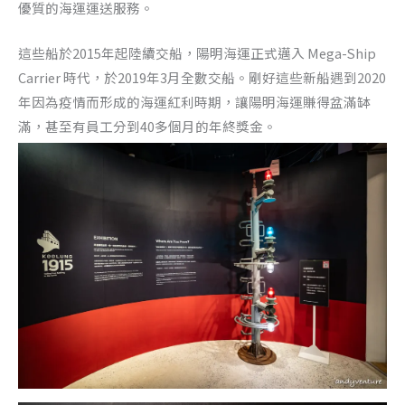
優質的海運運送服務。
這些船於2015年起陸續交船，陽明海運正式邁入 Mega-Ship
Carrier 時代，於2019年3月全數交船。剛好這些新船遇到2020
年因為疫情而形成的海運紅利時期，讓陽明海運賺得盆滿缽
滿，甚至有員工分到40多個月的年終獎金。