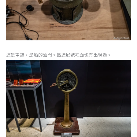
這是車鐘，是船的油門。鐵達尼號裡面也有出現過。