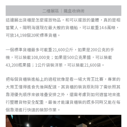
二樓展區｜鐵盒收納術
這邊展出貨櫃是怎麼擺放物品，和可以擺放的量體，真的是相
當驚人。陽明海運現在最大艘的貨櫃船，可以載重14.6萬噸，
可放14,198個20呎標準貨櫃。
一個標準貨櫃最多可載重21,600公斤，如果是200公克的手
機，可以裝載108,000支；如果是500公克果醬，可以裝載
43,200瓶果醬；1公斤袋裝洋蔥，可以裝載21,600袋。
把每個貨櫃裝進船上的過程就像是看一場大胃王比賽，專業的
大胃王懂得進食先後與配速，其貨櫃的裝貨原則除了需依照其
靠港優先順序來做堆疊安排之外，還需考慮到如何適當地來進
行整體貨物安全配重，最後才能讓貨櫃裝的既多同時又能在每
個靠港進行快速的裝卸作業。