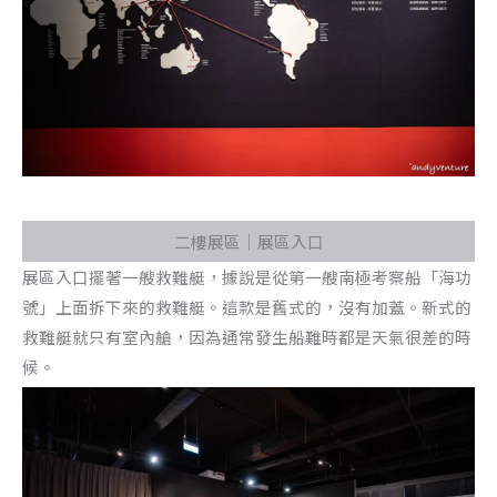
二樓展區｜展區入口
展區入口擺著一艘救難艇，據說是從第一艘南極考察船「海功
號」上面拆下來的救難艇。這款是舊式的，沒有加蓋。新式的
救難艇就只有室內艙，因為通常發生船難時都是天氣很差的時
候。