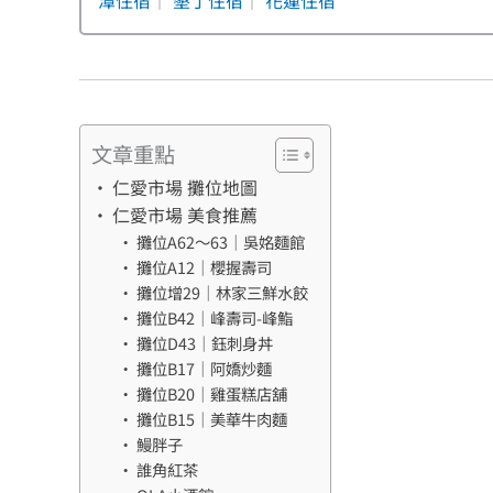
文章重點
仁愛市場 攤位地圖
仁愛市場 美食推薦
攤位A62～63｜吳姳麵館
攤位A12｜櫻握壽司
攤位增29｜林家三鮮水餃
攤位B42｜峰壽司-峰鮨
攤位D43｜鈺刺身丼
攤位B17｜阿嬌炒麵
攤位B20｜雞蛋糕店舖
攤位B15｜美華牛肉麵
鰻胖子
誰角紅茶