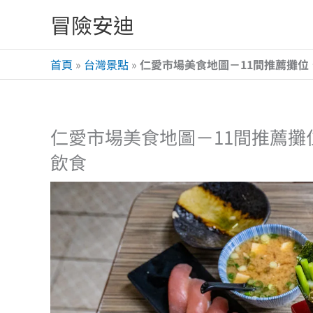
跳
冒險安迪
至
主
首頁
»
台灣景點
»
仁愛市場美食地圖－11間推薦攤
要
內
容
仁愛市場美食地圖－11間推薦
飲食