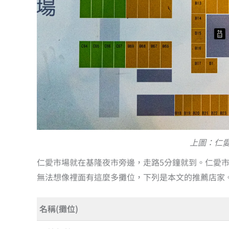
上圖：仁
仁愛市場就在基隆夜市旁邊，走路5分鐘就到。仁愛
無法想像裡面有這麼多攤位，下列是本文的推薦店家
名稱(攤位)