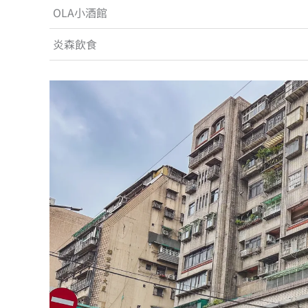
OLA小酒館
炎森飲食