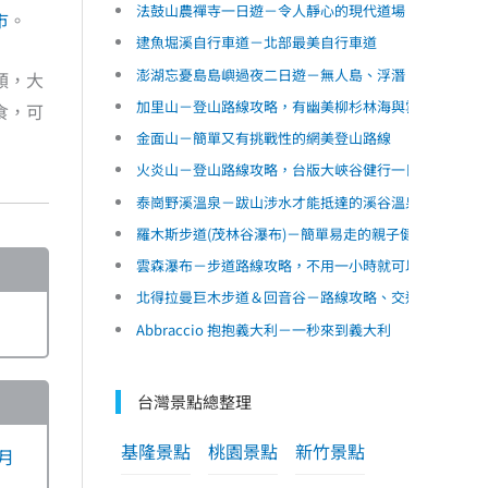
法鼓山農禪寺一日遊－令人靜心的現代道場，附近美食
市
。
逮魚堀溪自行車道－北部最美自行車道
澎湖忘憂島島嶼過夜二日遊－無人島、浮潛、露營、藍
類，大
加里山－登山路線攻略，有幽美柳杉林海與雲海的小百
食，可
金面山－簡單又有挑戰性的網美登山路線
火炎山－登山路線攻略，台版大峽谷健行一日遊
泰崗野溪溫泉－跋山涉水才能抵達的溪谷溫泉
羅木斯步道(茂林谷瀑布)－簡單易走的親子健行步道
雲森瀑布－步道路線攻略，不用一小時就可以抵達的網
北得拉曼巨木步道＆回音谷－路線攻略、交通規劃，毛
Abbraccio 抱抱義大利－一秒來到義大利
台灣景點總整理
基隆景點
桃園景點
新竹景點
月