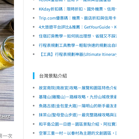
KKday折扣碼：限時折扣、國外機票、信用卡優惠
Trip.com優惠碼：機票、飯店折扣與信用卡優惠
4大旅遊平台評比&推薦：GetYourGuide、Klook、KK
住宿訂房教學－如何挑出理想、省錢又不踩雷的民宿和
行程表規劃工具教學－輕鬆快速的規劃出自助旅遊行程
【工具】行程表規劃神器(Ultimate Itinerary Planner)
台灣景點介紹
故宮南院(南故宮)攻略－展覽和園區特色介紹，館外比
基隆山(雞籠山)－路線攻略，九份山城夜景最佳拍攝地點
魚路古道(金包里大路)－陽明山的新手最友善登山路線｜
抹茶山(聖母登山步道)－最完整路線攻略與沿路景點介紹
和平島公園一日遊－園區景點介紹、阿拉寶灣導覽、海
空軍三重一村－以眷村為主題的文創園區，園區介紹、
第一次