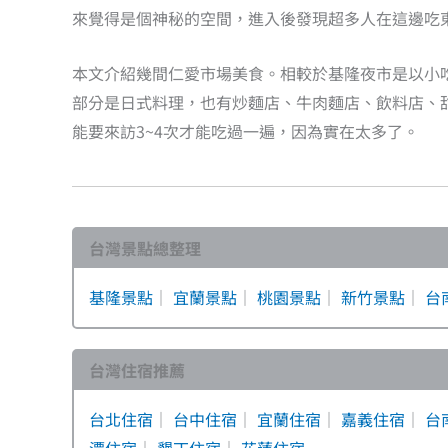
來覺得是個神秘的空間，進入後發現超多人在這邊吃
本文介紹幾間仁愛市場美食。相較於基隆夜市是以小
部分是日式料理，也有炒麵店、牛肉麵店、飲料店、
能要來訪3~4次才能吃過一遍，因為實在太多了。
台灣景點總整理
基隆景點
｜
宜蘭景點
｜
桃園景點
｜
新竹景點
｜
台
台灣住宿推薦
台北住宿
｜
台中住宿
｜
宜蘭住宿
｜
嘉義住宿
｜
台
潭住宿
｜
墾丁住宿
｜
花蓮住宿