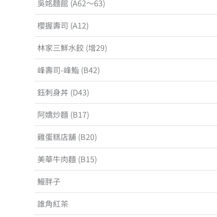
吳姳麵館 (A62～63)
櫻握壽司 (A12)
林家三鮮水餃 (增29)
峰壽司-峰鮨 (B42)
鈺刺身丼 (D43)
阿嬌炒麵 (B17)
雞蛋糕店舖 (B20)
美華牛肉麵 (B15)
鰻胖子
誰角紅茶