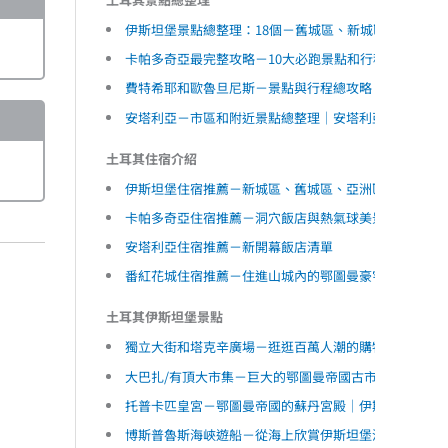
伊斯坦堡景點總整理：18個－舊城區、新城區、亞洲區
卡帕多奇亞最完整攻略－10大必跑景點和行程｜卡帕多奇亞C
費特希耶和歐魯旦尼斯－景點與行程總攻略｜土耳其租
安塔利亞－市區和附近景點總整理｜安塔利亞Antalya
土耳其住宿介紹
伊斯坦堡住宿推薦－新城區、舊城區、亞洲區，最佳住
卡帕多奇亞住宿推薦－洞穴飯店與熱氣球美景天台
安塔利亞住宿推薦－新開幕飯店清單
番紅花城住宿推薦－住進山城內的鄂圖曼豪宅
土耳其伊斯坦堡景點
獨立大街和塔克辛廣場－逛逛百萬人潮的購物大道｜伊斯坦堡
大巴扎/有頂大市集－巨大的鄂圖曼帝國古市集｜伊斯坦
托普卡匹皇宮－鄂圖曼帝國的蘇丹宮殿｜伊斯坦堡｜土
博斯普魯斯海峽遊船－從海上欣賞伊斯坦堡沿岸景色｜