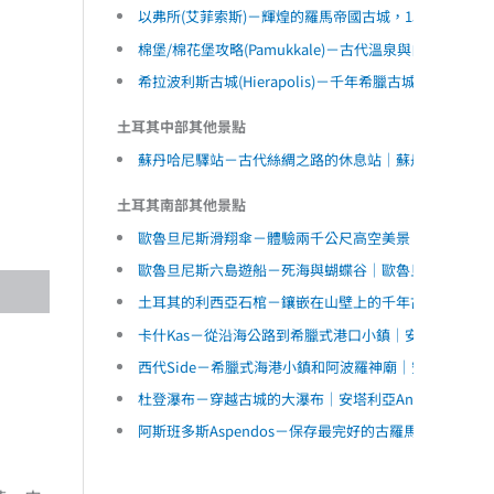
以弗所(艾菲索斯)－輝煌的羅馬帝國古城，15大遺址和參觀
棉堡/棉花堡攻略(Pamukkale)－古代溫泉與白色梯
希拉波利斯古城(Hierapolis)－千年希臘古城，古
土耳其中部其他景點
蘇丹哈尼驛站－古代絲綢之路的休息站｜蘇丹哈訥｜土
土耳其南部其他景點
歐魯旦尼斯滑翔傘－體驗兩千公尺高空美景｜歐魯旦尼斯Ol
歐魯旦尼斯六島遊船－死海與蝴蝶谷｜歐魯旦尼斯Olude
土耳其的利西亞石棺－鑲嵌在山壁上的千年古墓｜費特希耶F
卡什Kas－從沿海公路到希臘式港口小鎮｜安塔利亞Anta
西代Side－希臘式海港小鎮和阿波羅神廟｜安塔利亞Ant
杜登瀑布－穿越古城的大瀑布｜安塔利亞Antalya｜土
阿斯班多斯Aspendos－保存最完好的古羅馬大劇場｜安塔