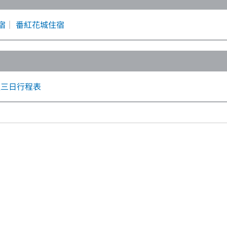
宿
｜
番紅花城住宿
堡三日行程表