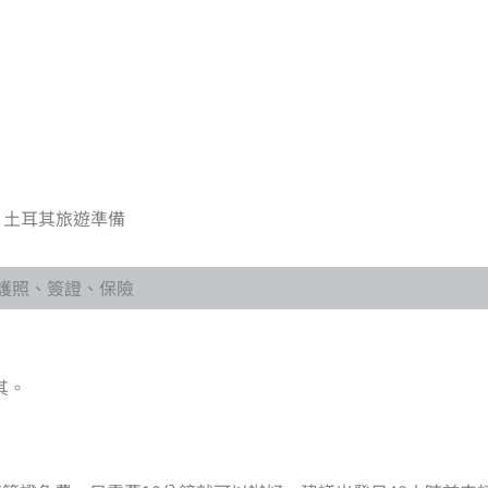
土耳其旅遊準備
護照、簽證、保險
其。