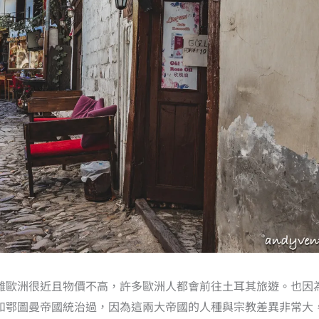
離歐洲很近且物價不高，許多歐洲人都會前往土耳其旅遊。也因
和鄂圖曼帝國統治過，因為這兩大帝國的人種與宗教差異非常大