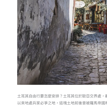
土耳其自由行要怎麼安排？土耳其位於歐亞交界處，
以來地處兵家必爭之地，這塊土地前後曾被羅馬帝國