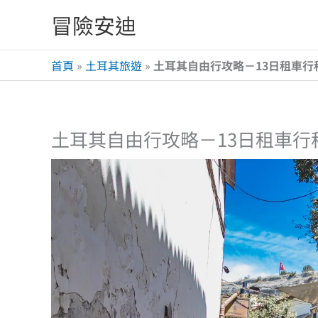
跳
冒險安迪
至
主
首頁
»
土耳其旅遊
»
土耳其自由行攻略－13日租車
要
內
容
土耳其自由行攻略－13日租車