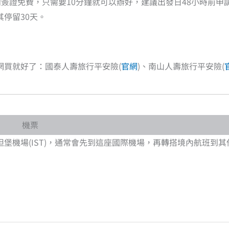
請簽證免費，只需要10分鐘就可以辦好，建議出發日48小時前申
停留30天。
網買就好了：國泰人壽旅行平安險(
官網
)、南山人壽旅行平安險(
機票
堡機場(IST)，通常會先到這座國際機場，再轉搭境內航班到其