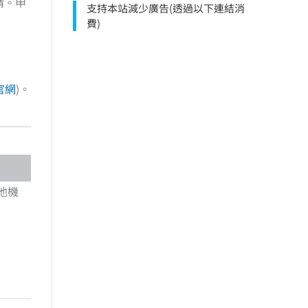
請。申
支持本站減少廣告(透過以下連結消
費)
官網
)。
他機