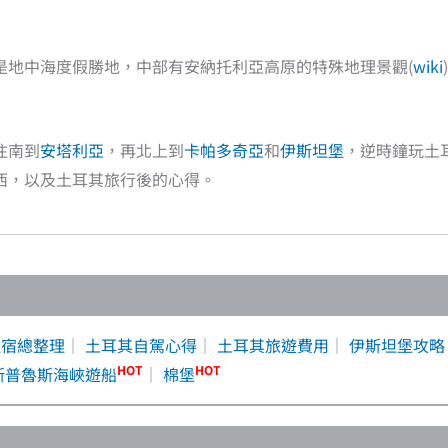
是地中海度假勝地，中部有安納托利亞高原的特殊地理景觀(
wiki
往南到
安塔利亞
，再北上到
卡帕多奇亞
和
伊斯坦堡
，逆時鐘玩土
西，以及土耳其旅行後的心得。
住宿總整理
｜
土耳其自駕心得
｜
土耳其旅遊費用
｜
伊斯坦堡攻略
HOT
HOT
斯普魯斯海峽遊船
｜
棉堡