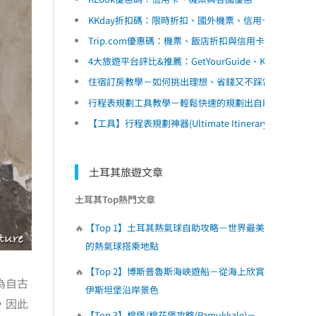
KKday折扣碼：限時折扣、國外機票、信用卡優惠
Trip.com優惠碼：機票、飯店折扣與信用卡優惠
4大旅遊平台評比&推薦：GetYourGuide、Klook、KK
住宿訂房教學－如何挑出理想、省錢又不踩雷的民宿和
行程表規劃工具教學－輕鬆快速的規劃出自助旅遊行程
【工具】行程表規劃神器(Ultimate Itinerary Planner)
土耳其旅遊文章
土耳其Top熱門文章
【Top 1】土耳其熱氣球自助攻略－世界最美
的熱氣球搭乘地點
【Top 2】博斯普魯斯海峽遊船－從海上欣賞
為自古
伊斯坦堡沿岸景色
，因此
【Top 3】棉堡/棉花堡攻略(Pamukkale)－