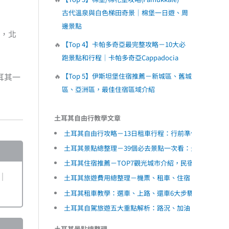
古代溫泉與白色梯田奇景｜棉堡一日遊、周
邊景點
)，北
【Top 4】卡帕多奇亞最完整攻略－10大必
跑景點和行程｜卡帕多奇亞Cappadocia
耳其一
【Top 5】伊斯坦堡住宿推薦－新城區、舊城
區、亞洲區，最佳住宿區域介紹
土耳其自由行教學文章
土耳其自由行攻略－13日租車行程：行前準備、景點規
土耳其景點總整理－39個必去景點一次看：景點地圖、
土耳其住宿推薦－TOP7觀光城市介紹，民宿飯店心得和
｜
土耳其旅遊費用總整理－機票、租車、住宿、食物統計
土耳其租車教學：選車、上路、還車6大步驟總整理｜行
土耳其自駕旅遊五大重點解析：路況、加油、停車、高
土耳其景點總整理