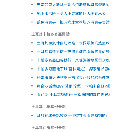
聖索菲亞大教堂－融合伊斯蘭教與基督教的古老教堂｜
地下水宮殿－令人小失望的巨大地底水槽｜伊斯坦堡｜
藍色清真寺－擁有六座宣禮塔的清真寺古蹟｜伊斯坦堡
土耳其卡帕多奇亞景點
土耳其熱氣球自助攻略－世界最美的熱氣球搭乘地點｜
土耳其看熱氣球－被熱氣球包圍著的夢幻場景｜卡帕多
卡帕多奇亞山谷健行－八條路線地圖與玫瑰谷夕陽｜卡帕多奇
卡帕多奇亞地下城(德林克尤)－探索足以容納兩萬人的地
格雷梅露天博物館－古代東正教的岩石教堂群｜卡帕多
烏奇沙城堡(烏奇薩爾城堡)－卡帕多奇亞地區最高的巨石
圖茲湖(土耳其鹽湖)－一望無際的雪白世界和粉紅湖水｜La
土耳其北部其他景點
番紅花城景點攻略－停留在鄂圖曼時期的山谷小鎮｜Safra
土耳其西部其他景點