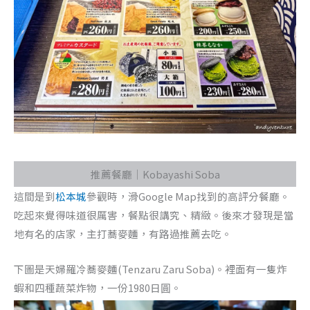
推薦餐廳｜Kobayashi Soba
這間是到
松本城
參觀時，滑Google Map找到的高評分餐廳。
吃起來覺得味道很厲害，餐點很講究、精緻。後來才發現是當
地有名的店家，主打蕎麥麵，有路過推薦去吃。
下圖是天婦羅冷蕎麥麵(Tenzaru Zaru Soba)。裡面有一隻炸
蝦和四種蔬菜炸物，一份1980日圓。