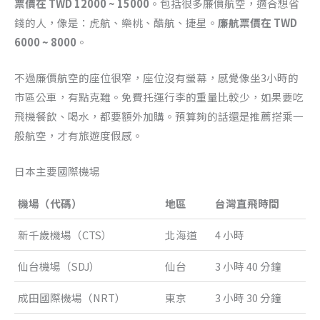
票價在 TWD 12000 ~ 15000
。包括很多廉價航空，適合想省
錢的人，像是：虎航、樂桃、酷航、捷星。
廉航票價在 TWD
6000 ~ 8000
。
不過廉價航空的座位很窄，座位沒有螢幕，感覺像坐3小時的
市區公車，有點克難。免費托運行李的重量比較少，如果要吃
飛機餐飲、喝水，都要額外加購。預算夠的話還是推薦搭乘一
般航空，才有旅遊度假感。
日本主要國際機場
機場（代碼）
地區
台灣直飛時間
新千歲機場（CTS）
北海道
4 小時
仙台機場（SDJ）
仙台
3 小時 40 分鐘
成田國際機場（NRT）
東京
3 小時 30 分鐘