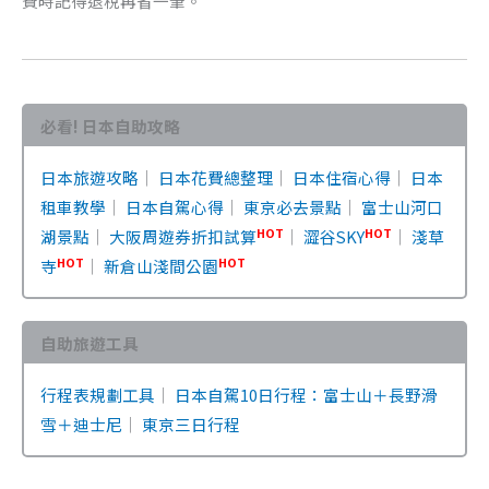
費時記得退稅再省一筆。
必看! 日本自助攻略
日本旅遊攻略
｜
日本花費總整理
｜
日本住宿心得
｜
日本
租車教學
｜
日本自駕心得
｜
東京必去景點
｜
富士山河口
HOT
HOT
湖景點
｜
大阪周遊券折扣試算
｜
澀谷SKY
｜
淺草
HOT
HOT
寺
｜
新倉山淺間公園
自助旅遊工具
行程表規劃工具
｜
日本自駕10日行程：富士山＋長野滑
雪＋迪士尼
｜
東京三日行程