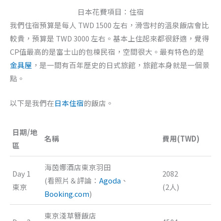
日本花費項目：住宿
我們住宿預算是每人 TWD 1500 左右，滑雪村的溫泉飯店會比
較貴，預算是 TWD 3000 左右。基本上住起來都很舒適，覺得
CP值最高的是富士山的包棟民宿，空間很大。最有特色的是
金具屋
，是一間有百年歷史的日式旅館，旅館本身就是一個景
點。
以下是我們在
日本住宿
的飯店。
日期/地
名稱
費用(TWD)
區
海茵娜酒店東京羽田
Day 1
2082
(看照片＆評論：
Agoda
、
東京
(2人)
Booking.com
)
東京淺草簪飯店