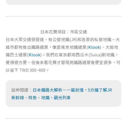
日本花費項目：市區交通
日本大眾交通很發達，有公營地鐵(JR)和各家的私營地鐵。大
城市都有推出鐵路通票，像是東京地鐵通票(
Klook
)、大阪地
鐵巴士通票(
Klook
)。我們在東京都用西瓜卡(Suica)刷地鐵，
覺得很方便，但後來看花費才發現用鐵路通票會便宜很多，可
以省下 TWD 300~400。
延伸閱讀：
日本鐵路大解析－一篇就懂，5分鐘了解JR
新幹線、特急、地鐵、觀光列車