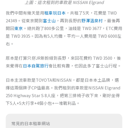
上圖：這次租到的車款是 NISSAN Elgrand
我們中間有幾天是用
租車玩日本
，共租了5天，花費是 TWD
24349。從東京開到
富士山
，再到長野的
野澤溫泉村
，最後再
開回
東京
。總共跑了800多公里，油錢是 TWD 3677，ETC費用
是 TWD 3935。因為有5人均攤，平均一人費用是 TWD 6000左
右。
原本是打算只搭JR新幹線到長野，來回花費約 TWD 3500，後
來覺得在
日本自駕旅行
會比較有趣，也因此多了富士山行程。
日本主流車款是TOYOTA和NISSAN，都是日本本土品牌，選
擇這兩個牌子CP值最高。我們租到的車款是NISSAN Elgrand
250 Highway Star S 8人座，把第三排椅子收下來，剛好坐得
下5人+5大行李+4個小包+一堆戰利品。
常見的日本租車網站