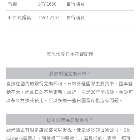
雪襪
JPY 1650
自行購買
七件式護具
TWD 2197
自行購買
其他常見日本花費問題
要去哪邊兌換日幣？
直接在國內的銀行兌換即可。日幣算是國際主要貨幣，匯率變
動不大。而且日鈔不常更新，最近一次是20年前換鈔，舊鈔可
以永久兌換或使用。所以多換一些日圓留存也沒有問題。
日本消費要怎麼退稅？
觀光熱區有很多店家都可以退稅，像是涉谷的百貨公司、Bic
Camera電器店、阿美橫丁的藥妝店、雪具街的店家等，都可