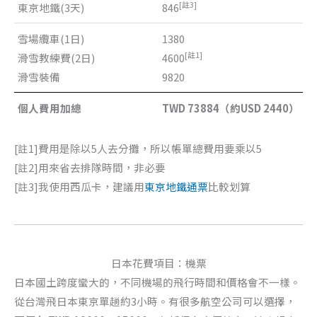
[註3]
東京地鐵(3天)
846
雪場纜車(1日)
1380
[註1]
滑雪教練費(2日)
4600
滑雪裝備
9820
個人費用加總
TWD 73884（約USD 2440）
[註1]費用是除以5人去分攤，所以帳單總費用要乘以5
[註2]用來省去排隊時間，非必要
[註3]我使用西瓜卡，建議用
東京地鐵通票
比較划算
日本花費項目：機票
日本國土跨度蠻大的，不同機場的飛行時間和價格會不一樣。
從台灣飛日本東京單趟約3小時。有很多航空公司可以選擇，