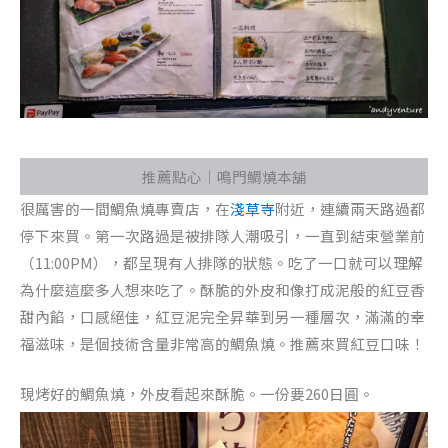
推薦點心｜鳴門鯛燒本舖
很厲害的一間鯛魚燒專賣店，在
淺草寺
附近，連續兩天路過都
停下來買。第一次路過是被排隊人潮吸引，一直到結束營業前
（11:00PM），都呈現有人排隊的狀態。吃了一口就可以理解
為什麼這麼多人想來吃了。酥脆的外皮和像打成泥般的紅豆香
甜內餡，口感絕佳，紅豆泥完全昇華到另一種層次，滿滿的幸
福滋味，是個技術含量非常高的鯛魚燒。推薦來買紅豆口味！
現烤好的鯛魚燒，外皮看起來酥脆。一份要260日圓。