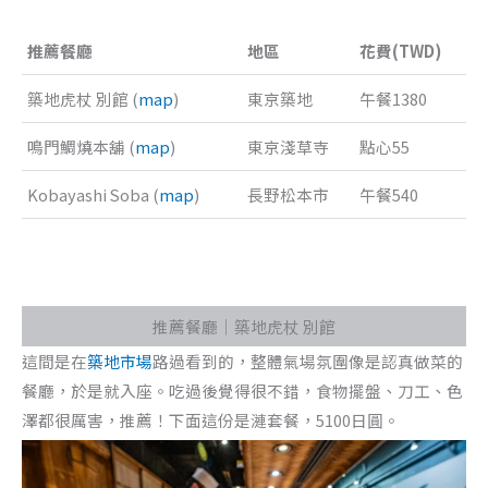
推薦餐廳
地區
花費(TWD)
築地虎杖 別館 (
map
)
東京築地
午餐1380
鳴門鯛燒本舖 (
map
)
東京淺草寺
點心55
Kobayashi Soba (
map
)
長野松本市
午餐540
推薦餐廳｜築地虎杖 別館
這間是在
築地市場
路過看到的，整體氣場氛圍像是認真做菜的
餐廳，於是就入座。吃過後覺得很不錯，食物擺盤、刀工、色
澤都很厲害，推薦！下面這份是漣套餐，5100日圓。