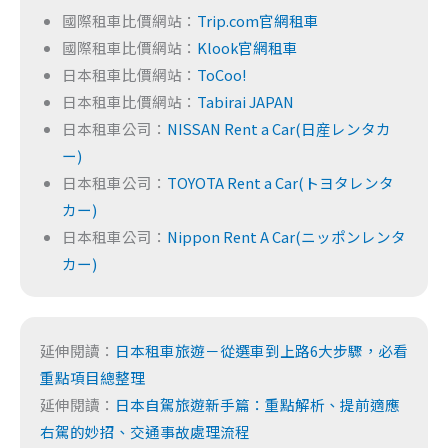
國際租車比價網站：
Trip.com官網租車
國際租車比價網站：
Klook官網租車
日本租車比價網站：
ToCoo!
日本租車比價網站：
Tabirai JAPAN
日本租車公司：
NISSAN Rent a Car(日産レンタカ
ー)
日本租車公司：
TOYOTA Rent a Car(トヨタレンタ
カー)
日本租車公司：
Nippon Rent A Car(ニッポンレンタ
カー)
延伸閱讀：
日本租車旅遊－從選車到上路6大步驟，必看
重點項目總整理
延伸閱讀：
日本自駕旅遊新手篇：重點解析、提前適應
右駕的妙招、交通事故處理流程