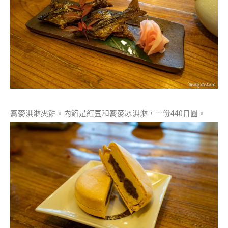
蕎麥淇淋夾餅。內餡是紅豆和蕎麥冰淇淋，一份440日圓。