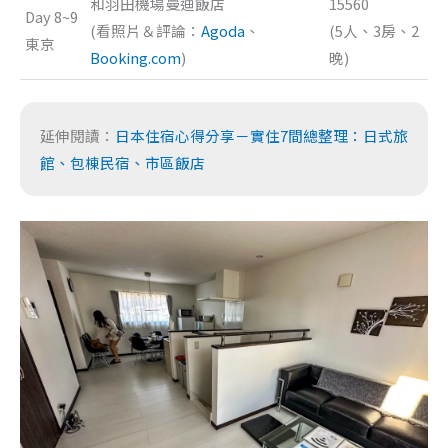
和羽田機場曼迪飯店
15560
Day 8~9
(看照片＆評論：
Agoda
、
(5人、3房、2
東京
Booking.com
)
晚)
延伸閱讀：
日本住宿心得分享－實住7間總整理：日式旅
館、包棟民宿、市區飯店