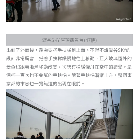
澀谷SKY 屋頂觀景台(47樓)
出到了外面後，還需要搭手扶梯到上面。不得不說澀谷SKY的
設計非常厲害。搭著手扶梯緩慢地往上移動，巨大玻璃窗外的
景色也跟著漸漸移動改變，彷彿有種緩慢飛在空中的錯覺。是
個搭一百次也不會膩的手扶梯。隨著手扶梯漸漸上升，整個東
京都的市容也一覽無遺的出現在眼前。