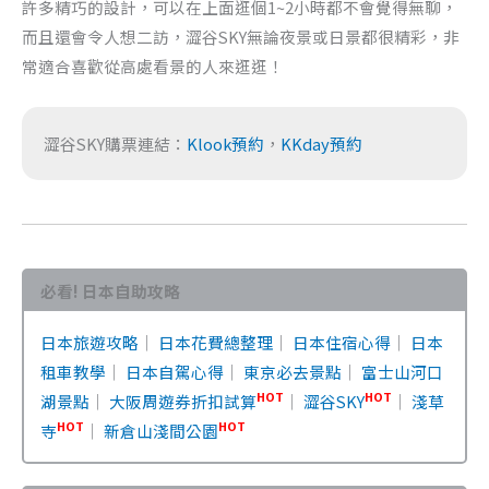
許多精巧的設計，可以在上面逛個1~2小時都不會覺得無聊，
而且還會令人想二訪，澀谷SKY無論夜景或日景都很精彩，非
常適合喜歡從高處看景的人來逛逛！
澀谷SKY購票連結：
Klook預約
，
KKday預約
必看! 日本自助攻略
日本旅遊攻略
｜
日本花費總整理
｜
日本住宿心得
｜
日本
租車教學
｜
日本自駕心得
｜
東京必去景點
｜
富士山河口
HOT
HOT
湖景點
｜
大阪周遊券折扣試算
｜
澀谷SKY
｜
淺草
HOT
HOT
寺
｜
新倉山淺間公園