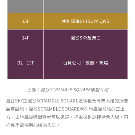
15F
共創設施SHIBUYA QWS
14F
澀谷SKY驗票口
B2 ~ 13F
百貨公司：餐廳、商場
上圖：澀谷SCRAMBLE SQUARE樓層介紹
澀谷SKY是澀谷SCRAMBLE SQUARE這棟複合商業大樓的頂樓
展望設施。澀谷SCRAMBLE SQUARE就在地鐵澀谷站的正上
方，出地鐵後轉個彎就可以抵達。搭電梯到14樓持票入場，再
搭專用電梯到45樓的入口。