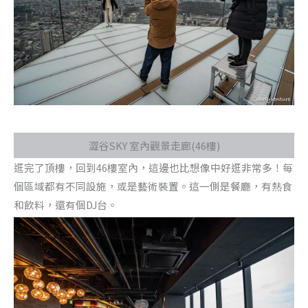
澀谷SKY 室內觀景走廊(46樓)
逛完了頂樓，回到46樓室內，這邊也比想像中好逛非常多！每
個區域都有不同設施，或是藝術裝置。這一側是餐廳，有熱食
和飲料，還有個DJ台。