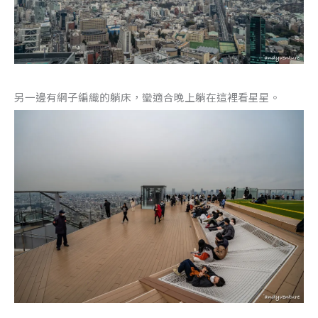
另一邊有網子編織的躺床，蠻適合晚上躺在這裡看星星。