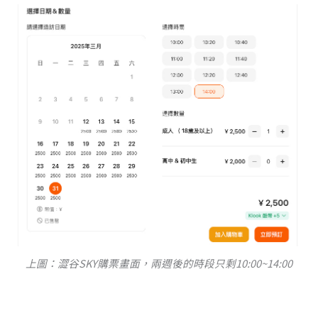
上圖：澀谷SKY購票畫面，兩週後的時段只剩10:00~14:00