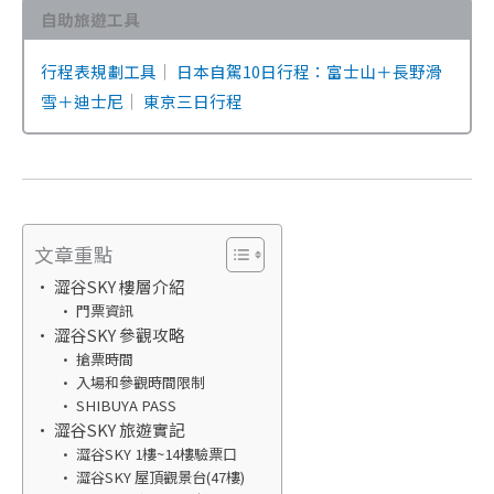
自助旅遊工具
行程表規劃工具
｜
日本自駕10日行程：富士山＋長野滑
雪＋迪士尼
｜
東京三日行程
文章重點
澀谷SKY 樓層介紹
門票資訊
澀谷SKY 參觀攻略
搶票時間
入場和參觀時間限制
SHIBUYA PASS
澀谷SKY 旅遊實記
澀谷SKY 1樓~14樓驗票口
澀谷SKY 屋頂觀景台(47樓)