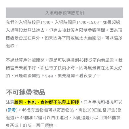
入場和參觀時間限制
我們的入場時段是14:40，入場時間是14:40~15:00，如果超過
入場時段就無法進去，但進去後就沒有限制參觀時間。因為頂
樓觀景台是在戶外，如果因為下雨或風太大而關閉，可以選擇
退款。
不過就算戶外被關閉，還是可以選擇到46樓從室內看風景。我
們當天天氣不好，卻也待了快兩小時，因為風景實在太美太好
拍，只是最後開始下小雨，就先離開不看夜景了。
不可攜帶物品
注意
腳架、包包、食物都不能帶上頂樓
，只有手機和相機可以
(
參考
)。46樓有置物櫃可以寄放物品，需投100日圓當押金(會
退還)。46樓和47樓可以自由進出，因此還是可以回到46樓拿
東西或上廁所，再回頂樓。