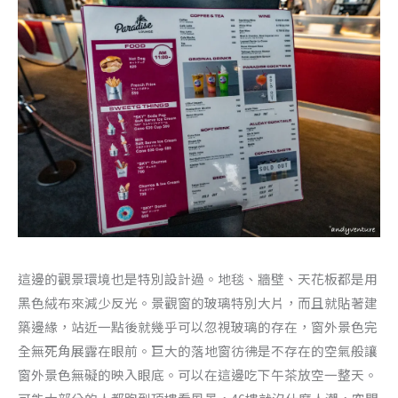
這邊的觀景環境也是特別設計過。地毯、牆壁、天花板都是用
黑色絨布來減少反光。景觀窗的玻璃特別大片，而且就貼著建
築邊緣，站近一點後就幾乎可以忽視玻璃的存在，窗外景色完
全無死角展露在眼前。巨大的落地窗彷彿是不存在的空氣般讓
窗外景色無礙的映入眼底。可以在這邊吃下午茶放空一整天。