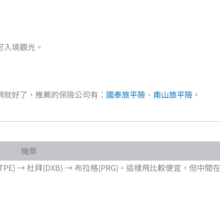
可入境觀光。
網就好了，推薦的保險公司有：
國泰旅平險
、
南山旅平險
。
機票
 → 杜拜(DXB) → 布拉格(PRG)。這樣飛比較便宜，但中間