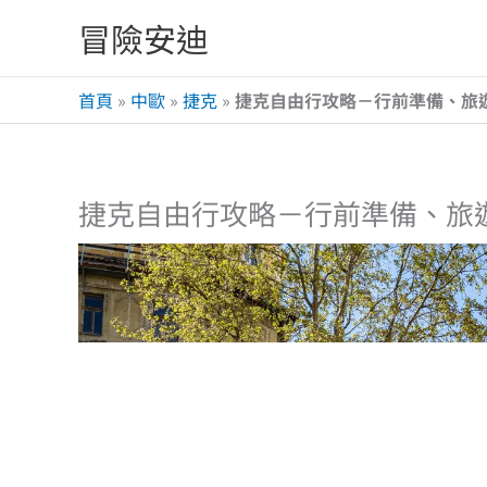
跳
冒險安迪
至
主
首頁
»
中歐
»
捷克
»
捷克自由行攻略－行前準備、旅
要
內
容
捷克自由行攻略－行前準備、旅