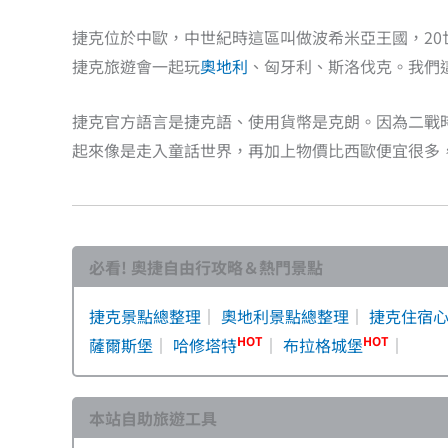
捷克位於中歐，中世紀時這區叫做波希米亞王國，2
捷克旅遊會一起玩
奧地利
、匈牙利、斯洛伐克。我們
捷克官方語言是捷克語、使用貨幣是克朗。因為二戰
起來像是走入童話世界，再加上物價比西歐便宜很多
必看! 奧捷自由行攻略＆熱門景點
捷克景點總整理
｜
奧地利景點總整理
｜
捷克住宿
HOT
HOT
薩爾斯堡
｜
哈修塔特
｜
布拉格城堡
｜
本站自助旅遊工具