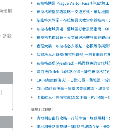
布拉格通票 Prague Visitor Pass 折扣試算工具
通常到
布拉格城堡參觀攻略－交通方式、景點地圖、必看景點
聖維特大教堂－布拉格最大教堂參觀指南，50張精選美
布拉格老城廣場－舊城區必看景點指南：60 張街拍美
，參觀
布拉格老市政廳－天文鐘與塔樓登頂參觀心得，俯瞰舊
查理大橋－布拉格必去景點，必摸雕像與實際參觀心得
伏爾塔瓦河遊船(布拉格遊船)－來看弱弱的布拉格沿岸
布拉格高堡(Vyšehrad)－略微遜色的古代城堡遺址，
煙囪捲(Trdelník)試吃心得－捷克布拉格特色甜點介
CK小鎮(庫倫洛夫)一日遊心得－舊城區、城堡區15個
CK小鎮住宿推薦－庫倫洛夫舊城區、城堡旁精選6間高
｜
卡羅維瓦利住宿推薦(溫泉小鎮，KV小鎮)－精選6間高
奧地利自由行
奧地利自由行攻略－行前準備、旅遊規劃、熱門城鎮和
奧地利景點總整理－6個熱門城鎮介紹、景點地圖懶人包