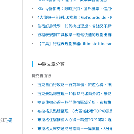
KKday折扣碼：限時折扣、國外機票、信用卡優惠
4大旅遊平台評比&推薦：GetYourGuide、Klook、KK
住宿訂房教學－如何挑出理想、省錢又不踩雷的民宿和
行程表規劃工具教學－輕鬆快速的規劃出自助旅遊行程
【工具】行程表規劃神器(Ultimate Itinerary Planner)
中歐文章分類
捷克自由行
捷克自由行攻略－行前準備、旅遊心得、推薦景點和行
捷克景點總整理－10個熱門城鎮介紹、景點地圖懶人包
捷克住宿心得－熱門住宿區域分析，布拉格、CB小鎮住
布拉格景點總整理－6大區域必看TOP40景點清單、景
必玩
捷
布拉格住宿推薦＆心得－精選TOP10間：近期開幕、
布拉格大眾交通簡易指南－一篇就懂，5分鐘了解地鐵、