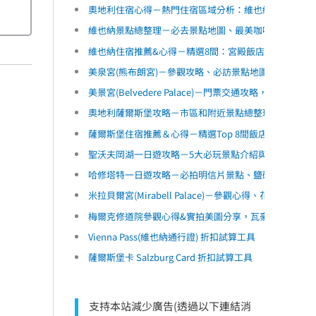
奧地利住宿心得－熱門住宿區域分析：維也納、薩爾斯
維也納景點總整理－必去景點地圖、最美咖啡廳、音樂
維也納住宿推薦&心得－精選8間：宮殿飯店、近期開幕
美泉宮(熊布朗宮)－參觀攻略、必訪景點地圖、實拍30
美景宮(Belvedere Palace)－門票交通攻略，必
奧地利薩爾斯堡攻略－市區和附近景點總整理、必吃美食｜S
薩爾斯堡住宿推薦＆心得－精選Top 8間飯店：近期開
聖沃夫岡湖一日遊攻略－5大必玩景點介紹與遊船心得
哈修塔特一日遊攻略－必拍明信片景點、鹽礦、遊船，
米拉貝爾宮(Mirabell Palace)－參觀心得、花園
梅爾克修道院參觀心得&實拍美圖分享，瓦豪河谷景點地
Vienna Pass(維也納通行證) 折扣試算工具
薩爾斯堡卡 Salzburg Card 折扣試算工具
支持本站減少廣告(透過以下連結消