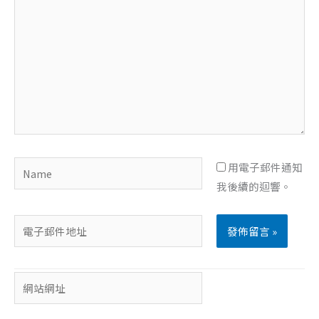
這
裡
輸
入
內
容...
Name
用電子郵件通知
我後續的迴響。
電
子
郵
網
件
站
地