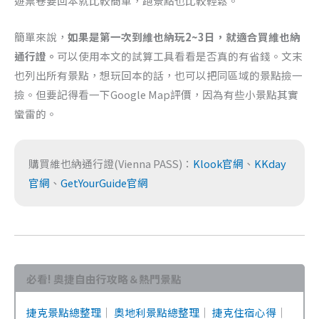
遊票卷要回本就比較簡單，跑景點也比較輕鬆。
簡單來說，
如果是第一次到維也納玩2~3日，就適合買維也納
通行證。
可以使用本文的試算工具看看是否真的有省錢。文末
也列出所有景點，想玩回本的話，也可以把同區域的景點撿一
撿。但要記得看一下Google Map評價，因為有些小景點其實
蠻雷的。
購買維也納通行證(Vienna PASS)：
Klook官網
、
KKday
官網
、
GetYourGuide官網
必看! 奧捷自由行攻略＆熱門景點
捷克景點總整理
｜
奧地利景點總整理
｜
捷克住宿心得
｜