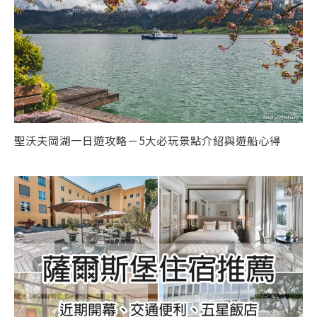
聖沃夫岡湖一日遊攻略－5大必玩景點介紹與遊船心得