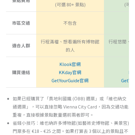
景點費用
(可選 80+ 景點)
(可選
市區交通
不包含
行程滿檔、想看遍所有博物館
行程悠閒、只
適合人群
的人
Klook官網
Kl
購買連結
KKday官網
KK
GetYourGuide官網
GetYo
如果已經購買了「奧地利國鐵 (ÖBB) 週票」或「維也納交
通週票」，可以直接忽略 Vienna City Card，因為交通功能
重複，直接根據景點數量選前兩者即可。
省錢小技巧：維也納許多博物館(如藝術史博物館、美景宮)
門票多在 €18 – €25 之間。如果打算去 3 個以上的景點且不