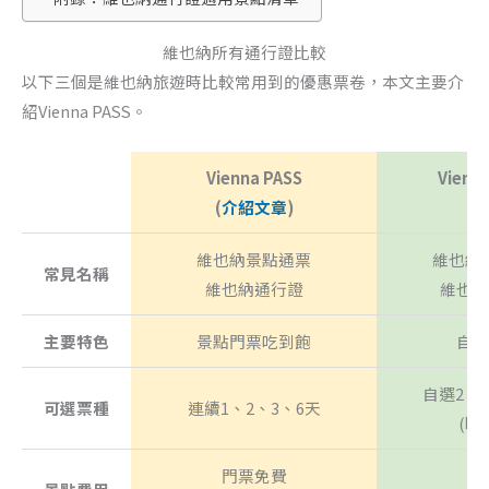
維也納所有通行證比較
以下三個是維也納旅遊時比較常用到的優惠票卷，本文主要介
紹Vienna PASS。
Vienna PASS
Vienna
(
介紹文章
)
(
介
維也納景點通票
維也納
常見名稱
維也納通行證
維也納
主要特色
景點門票吃到飽
自選
自選2、
可選票種
連續1、2、3、6天
(時
門票免費
門