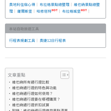
奧地利住宿心得
｜
布拉格景點總整理
｜
維也納景點總整
HOT
HOT
理
｜
薩爾斯堡
｜
哈修塔特
｜
布拉格城堡
｜
本站自助旅遊工具
行程表規劃工具
｜
奧捷12日行程表
文章重點
維也納所有通行證比較
維也納通行證的特色與功能
維也納通行證如何使用？
維也納通行證要在哪裡購買？
維也納通行證折扣試算
附錄：維也納通行證適用景點清單