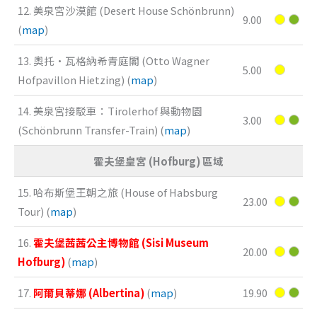
12. 美泉宮沙漠館 (Desert House Schönbrunn)
9.00
(
map
)
13. 奧托·瓦格納希青庭閣 (Otto Wagner
5.00
Hofpavillon Hietzing) (
map
)
14. 美泉宮接駁車：Tirolerhof 與動物園
3.00
(Schönbrunn Transfer-Train) (
map
)
霍夫堡皇宮 (Hofburg) 區域
15. 哈布斯堡王朝之旅 (House of Habsburg
23.00
Tour) (
map
)
16.
霍夫堡茜茜公主博物館 (Sisi Museum
20.00
Hofburg)
(
map
)
17.
阿爾貝蒂娜 (Albertina)
(
map
)
19.90