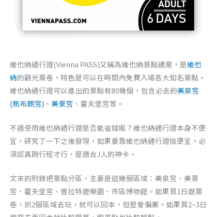
維也納通行證(Vienna PASS)又稱為維也納景點通票，是
維也
納
的觀光票卷，特色是可以在時間內免費入場各大知名景點。
維也納通行證可以進出的景點有80幾個，包含必去的
美泉宮
(熊布朗宮)
、
美景宮
、霍夫堡宮等。
不過使用維也納通行證是否能省錢呢？維也納通行證本身不便
宜，研究了一下之後發現，如果要靠維也納通行證撿便宜，必
須認真跑行程才行，是適合J人的神卡。
文末的附錄把景點分區，主要是這幾個區域：美泉宮、美景
宮、霍夫堡宮、普拉特遊樂園、市區博物館。如果買1日遊票
卷，抓2個區域去玩，就可以回本，但是會偏累。如果買2~3日