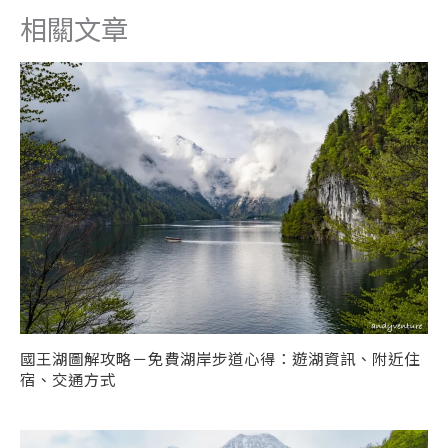
網
址
相關文章
址
國王湖圖解攻略－免費湖岸步道心得：遊湖資訊、附近住
宿、交通方式