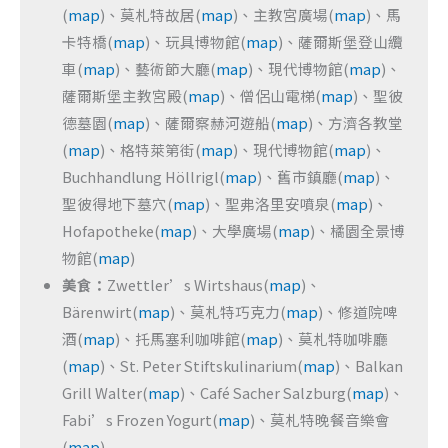
(
map
)、莫札特故居(
map
)、主教宮廣場(
map
)、馬
卡特橋(
map
)、玩具博物館(
map
)、薩爾斯堡登山纜
車(
map
)、藝術節大廳(
map
)、現代博物館(
map
)、
薩爾斯堡主教宮殿(
map
)、僧侶山電梯(
map
)、聖彼
德墓園(
map
)、薩爾察赫河遊船(
map
)、方濟各教堂
(
map
)、格特萊第街(
map
)、現代博物館(
map
)、
Buchhandlung Höllrigl(
map
)、舊市鎮廳(
map
)、
聖彼得地下墓穴(
map
)、聖弗洛里安噴泉(
map
)、
Hofapotheke(
map
)、大學廣場(
map
)、橘園全景博
物館(
map
)
美食：
Zwettler’s Wirtshaus(
map
)、
Bärenwirt(
map
)、莫札特巧克力(
map
)、修道院啤
酒(
map
)、托馬塞利咖啡館(
map
)、莫札特咖啡廳
(
map
)、St. Peter Stiftskulinarium(
map
)、Balkan
Grill Walter(
map
)、Café Sacher Salzburg(
map
)、
Fabi’s Frozen Yogurt(
map
)、莫札特晚餐音樂會
(
map
)