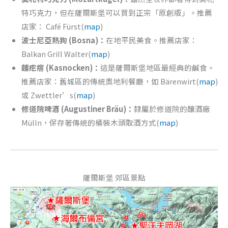
特巧克力，但在薩爾斯堡可以買到正宗「原創版」。推薦
店家： Café Fürst(
map
)
波士尼亞熱狗 (Bosna)：
在地平民美食。推薦店家：
Balkan Grill Walter(
map
)
麵疙瘩 (Kasnocken)：
這是薩爾斯堡地區最經典的鹹食。
推薦店家：舊城區的傳統奧地利餐廳，如 Bärenwirt(
map
)
或 Zwettler’s(
map
)
修道院啤酒 (Augustiner Bräu)：
隸屬於修道院的釀酒廠
Mülln，保存著傳統的桶裝木頭取酒方式(
map
)
薩爾斯堡 郊區景點