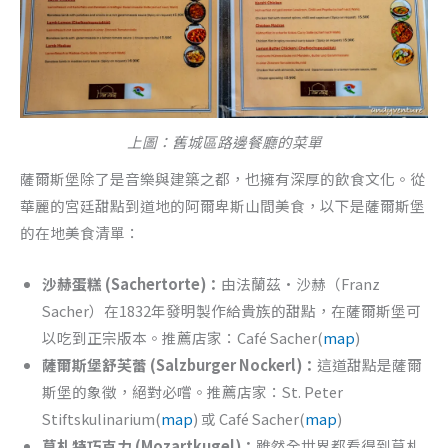
上圖：舊城區路邊餐廳的菜單
薩爾斯堡除了是音樂與建築之都，也擁有深厚的飲食文化。從
華麗的宮廷甜點到道地的阿爾卑斯山間美食，以下是薩爾斯堡
的在地美食清單：
沙赫蛋糕 (Sachertorte)：
由法蘭茲·沙赫（Franz
Sacher）在1832年發明製作給貴族的甜點，在薩爾斯堡可
以吃到正宗版本。推薦店家：Café Sacher(
map
)
薩爾斯堡舒芙蕾 (Salzburger Nockerl)：
這道甜點是薩爾
斯堡的象徵，絕對必嚐。推薦店家：St. Peter
Stiftskulinarium(
map
) 或 Café Sacher(
map
)
莫札特巧克力 (Mozartkugel)：
雖然全世界都看得到莫札