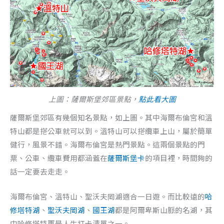
上圖：薩爾斯堡郊區景點，
點此看大圖
薩爾斯堡郊區有幾個知名景點，如上圖。其中海爾布倫宮和溫
特山都是搭公車就可以到。溫特山可以搭纜車上山，屬於簡單
健行，風景不錯。海爾布倫宮是熱門景點。這兩個景點的門
票、公車、纜車費用都涵蓋在
薩爾斯堡卡
的項目裡，時間夠的
話一定要去走走。
海爾布倫宮、溫特山、聖沃夫岡湖適合一日遊。而比較遠的
哈
修塔特湖
、
聖沃夫岡湖
、
國王湖
都是阿爾卑斯山脈的名湖，其
中哈修塔特更是人生打卡清單之一。