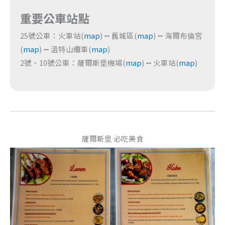
重要公車站點
25號公車：火車站(
map
) ⭤ 舊城區(
map
) ⭤ 海爾布倫宮
(
map
) ⭤ 溫特山纜車(
map
)
2號、10號公車：薩爾斯堡機場(
map
) ⭤ 火車站(
map
)
薩爾斯堡 必吃美食