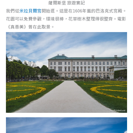
薩爾斯堡 旅遊實記
我們從
米拉貝爾宮
開始逛。這是在1606年蓋的巴洛克式宮殿。
花園可以免費參觀，環境很棒，花草樹木整理得很整齊。電影
《真善美》曾在此取景。