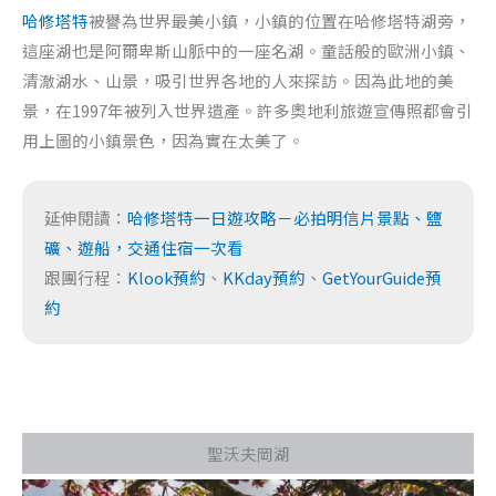
哈修塔特
被譽為世界最美小鎮，小鎮的位置在哈修塔特湖旁，
這座湖也是阿爾卑斯山脈中的一座名湖。童話般的歐洲小鎮、
清澈湖水、山景，吸引世界各地的人來探訪。因為此地的美
景，在1997年被列入世界遺產。許多奧地利旅遊宣傳照都會引
用上圖的小鎮景色，因為實在太美了。
延伸閱讀：
哈修塔特一日遊攻略－必拍明信片景點、鹽
礦、遊船，交通住宿一次看
跟團行程：
Klook預約
、
KKday預約
、
GetYourGuide預
約
聖沃夫岡湖