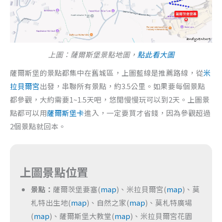
上圖：薩爾斯堡景點地圖，
點此看大圖
薩爾斯堡的景點都集中在舊城區，上圖藍線是推薦路線，從
米
拉貝爾宮
出發，串聯所有景點，約3.5公里。如果要每個景點
都參觀，大約需要1~1.5天吧，悠閒慢慢玩可以到2天。上圖景
點都可以用
薩爾斯堡卡
進入，一定要買才省錢，因為參觀超過
2個景點就回本。
上圖景點位置
景點：
薩爾茨堡要塞(
map
)、米拉貝爾宮(
map
)、莫
札特出生地(
map
)、自然之家(
map
)、莫札特廣場
(
map
)、薩爾斯堡大教堂(
map
)、米拉貝爾宮花園