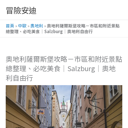
跳
冒險安迪
至
主
首頁
»
中歐
»
奧地利
»
奧地利薩爾斯堡攻略－市區和附近景點
要
總整理、必吃美食｜Salzburg｜奧地利自由行
內
容
奧地利薩爾斯堡攻略－市區和附近景點
總整理、必吃美食｜Salzburg｜奧地
利自由行