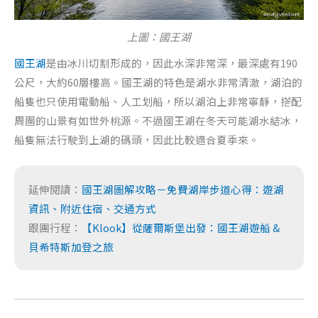
上圖：國王湖
國王湖
是由冰川切割形成的，因此水深非常深，最深處有190
公尺，大約60層樓高。國王湖的特色是湖水非常清澈，湖泊的
船隻也只使用電動船、人工划船，所以湖泊上非常寧靜，搭配
周圍的山景有如世外桃源。不過國王湖在冬天可能湖水結冰，
船隻無法行駛到上湖的碼頭，因此比較適合夏季來。
延伸閱讀：
國王湖圖解攻略－免費湖岸步道心得：遊湖
資訊、附近住宿、交通方式
跟團行程：
【Klook】從薩爾斯堡出發：國王湖遊船 &
貝希特斯加登之旅