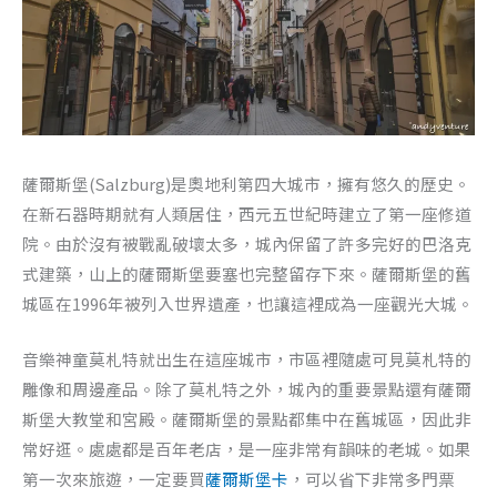
薩爾斯堡(Salzburg)是奧地利第四大城市，擁有悠久的歷史。
在新石器時期就有人類居住，西元五世紀時建立了第一座修道
院。由於沒有被戰亂破壞太多，城內保留了許多完好的巴洛克
式建築，山上的薩爾斯堡要塞也完整留存下來。薩爾斯堡的舊
城區在1996年被列入世界遺產，也讓這裡成為一座觀光大城。
音樂神童莫札特就出生在這座城市，市區裡隨處可見莫札特的
雕像和周邊產品。除了莫札特之外，城內的重要景點還有薩爾
斯堡大教堂和宮殿。薩爾斯堡的景點都集中在舊城區，因此非
常好逛。處處都是百年老店，是一座非常有韻味的老城。如果
第一次來旅遊，一定要買
薩爾斯堡卡
，可以省下非常多門票