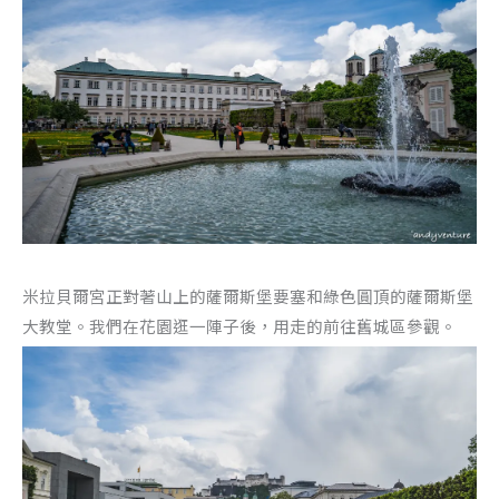
米拉貝爾宮正對著山上的薩爾斯堡要塞和綠色圓頂的薩爾斯堡
大教堂。我們在花園逛一陣子後，用走的前往舊城區參觀。