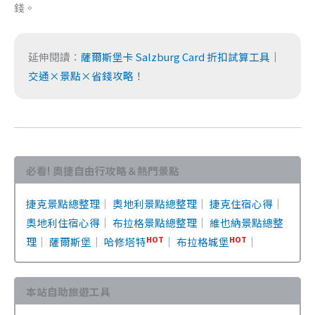
錢。
延伸閱讀：
薩爾斯堡卡 Salzburg Card 折扣試算工具｜
交通×景點×省錢攻略！
必看! 奧捷自由行攻略＆熱門景點
捷克景點總整理
｜
奧地利景點總整理
｜
捷克住宿心得
｜
奧地利住宿心得
｜
布拉格景點總整理
｜
維也納景點總整
HOT
HOT
理
｜
薩爾斯堡
｜
哈修塔特
｜
布拉格城堡
｜
本站自助旅遊工具