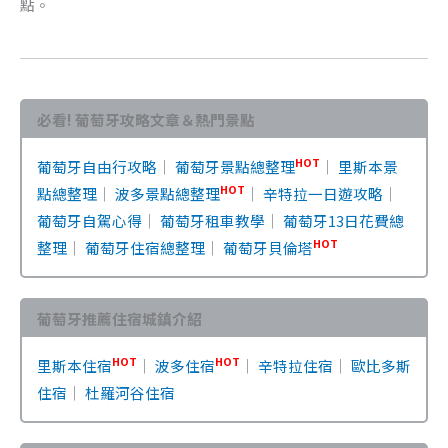
點。
必看! 葡萄牙攻略文章＆熱門景點
HOT
葡萄牙自由行攻略
｜
葡萄牙景點總整理
｜
里斯本景
HOT
點總整理
｜
波多景點總整理
｜
辛特拉一日遊攻略
｜
葡萄牙自駕心得
｜
葡萄牙租車教學
｜
葡萄牙13日花費總
HOT
整理
｜
葡萄牙住宿總整理
｜
葡萄牙貝倫塔
葡萄牙推薦住宿城鎮介紹
HOT
HOT
里斯本住宿
｜
波多住宿
｜
辛特拉住宿
｜
歐比多斯
住宿
｜
杜羅河谷住宿