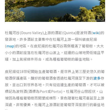
杜羅河谷(Douro Valley)上游的酒莊(Quinta)是波特酒(
wiki
)的
發源地，許多酒莊主要集中在杜羅河上游一個叫做皮尼揚
(
map
)的地區。在皮尼揚的杜羅河谷兩側種滿了葡萄樹，大大
小小的酒莊座落在杜羅河谷山波上，這邊的山坡地勢低矮且平
緩，加上氣候條件符合，成為種植葡萄樹的最佳地點。
皮尼揚從18世紀開始生產葡萄酒，是世界上第三歷史悠久的葡
萄酒保護產區，釀好的葡萄酒會透過杜羅河運至下游的
波多
存
放，並出口到世界各地。只有從這邊生產的葡萄酒，才可以被
標記為波特酒(酒標為Port或Porto)。杜羅河谷山巒起伏，山
坡因為種植葡萄樹而開墾成梯形，景色隨著杜羅河蔓延至上游
深處，非常優美，杜羅河上游酒莊是葡萄牙深度旅行的最佳地