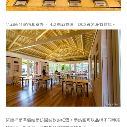
品酒區分室內和室外，可以點酒來喝，環境很乾淨有質感。
這幾杯是準備給參訪團試飲的紅酒，參訪團可以品嚐不同種類