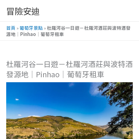
跳
冒險安迪
至
主
首頁
»
葡萄牙景點
»
杜羅河谷一日遊－杜羅河酒莊與波特酒發
要
源地｜Pinhao｜葡萄牙租車
內
容
杜羅河谷一日遊－杜羅河酒莊與波特酒
發源地｜Pinhao｜葡萄牙租車