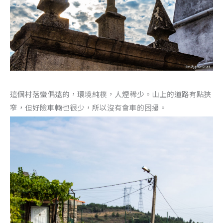
這個村落蠻偏遠的，環境純樸，人煙稀少。山上的道路有點狹
窄，但好險車輛也很少，所以沒有會車的困擾。