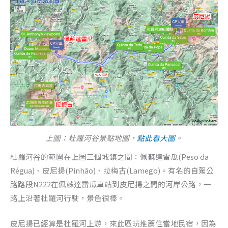
上圖：杜羅河谷景點地圖，
點此看大圖
。
杜羅河谷的範圍在上圖三個城鎮之間：佩蘇達雷瓜(Peso da
Régua)、皮尼揚(Pinhão)、拉梅古(Lamego)。有名的自駕公
路路段N222在佩蘇達雷瓜車站到皮尼揚之間的河岸公路，一
路上沿著杜羅河行駛，景色很棒。
皮尼揚已經算是杜羅河上游，來此區玩推薦住當地民宿，因為