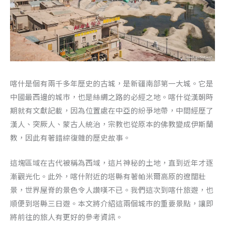
喀什是個有兩千多年歷史的古城，是新疆南部第一大城。它是
中國最西邊的城市，也是絲綢之路的必經之地。喀什從漢朝時
期就有文獻記載，因為位置處在中亞的紛爭地帶，中間經歷了
漢人、突厥人、蒙古人統治，宗教也從原本的佛教變成伊斯蘭
教，因此有著錯綜復雜的歷史故事。
這塊區域在古代被稱為西域，這片神秘的土地，直到近年才逐
漸觀光化。此外，喀什附近的塔縣有著帕米爾高原的遼闊壯
景，世界屋脊的景色令人讚嘆不已。我們這次到喀什旅遊，也
順便到塔縣三日遊。本文將介紹這兩個城市的重要景點，讓即
將前往的旅人有更好的參考資訊。