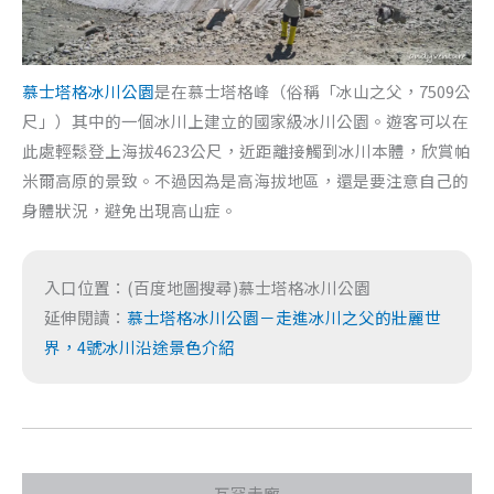
慕士塔格冰川公園
是在慕士塔格峰（俗稱「冰山之父，7509公
尺」）其中的一個冰川上建立的國家級冰川公園。遊客可以在
此處輕鬆登上海拔4623公尺，近距離接觸到冰川本體，欣賞帕
米爾高原的景致。不過因為是高海拔地區，還是要注意自己的
身體狀況，避免出現高山症。
入口位置：(百度地圖搜尋)慕士塔格冰川公園
延伸閱讀：
慕士塔格冰川公園－走進冰川之父的壯麗世
界，4號冰川沿途景色介紹
瓦罕走廊