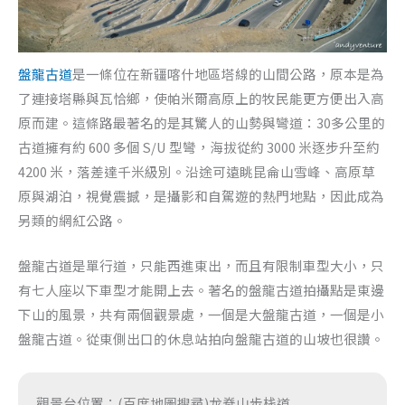
盤龍古道
是一條位在新疆喀什地區塔線的山間公路，原本是為
了連接塔縣與瓦恰鄉，使帕米爾高原上的牧民能更方便出入高
原而建。這條路最著名的是其驚人的山勢與彎道：30多公里的
古道擁有約 600 多個 S/U 型彎，海拔從約 3000 米逐步升至約
4200 米，落差達千米級別。沿途可遠眺昆侖山雪峰、高原草
原與湖泊，視覺震撼，是攝影和自駕遊的熱門地點，因此成為
另類的網紅公路。
盤龍古道是單行道，只能西進東出，而且有限制車型大小，只
有七人座以下車型才能開上去。著名的盤龍古道拍攝點是東邊
下山的風景，共有兩個觀景處，一個是大盤龍古道，一個是小
盤龍古道。從東側出口的休息站拍向盤龍古道的山坡也很讚。
觀景台位置：(百度地圖搜尋)龙脊山步栈道