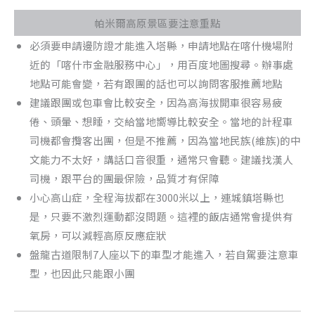
帕米爾高原景區要注意重點
必須要申請邊防證才能進入塔縣，申請地點在喀什機場附
近的「喀什市金融服務中心」，用百度地圖搜尋。辦事處
地點可能會變，若有跟團的話也可以詢問客服推薦地點
建議跟團或包車會比較安全，因為高海拔開車很容易疲
倦、頭暈、想睡，交給當地嚮導比較安全。當地的計程車
司機都會攬客出團，但是不推薦，因為當地民族(維族)的中
文能力不太好，講話口音很重，通常只會聽。建議找漢人
司機，跟平台的團最保險，品質才有保障
小心高山症，全程海拔都在3000米以上，連城鎮塔縣也
是，只要不激烈運動都沒問題。這裡的飯店通常會提供有
氧房，可以減輕高原反應症狀
盤龍古道限制7人座以下的車型才能進入，若自駕要注意車
型，也因此只能跟小團