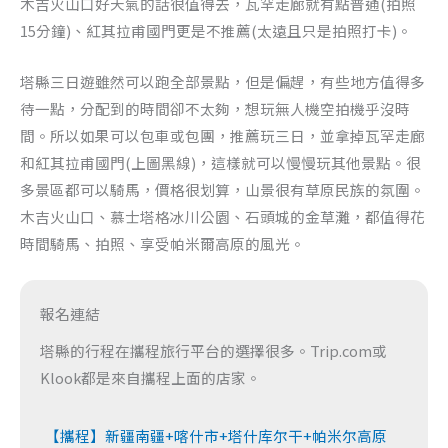
木吉火山口好天氣的話很值得去，瓦罕走廊就有點普通(拍照
15分鐘)、紅其拉甫國門更是不推薦(太遠且只是拍照打卡)。
塔縣三日遊雖然可以跑全部景點，但是偏趕，有些地方值得多
待一點，分配到的時間卻不太夠，想玩無人機空拍機乎沒時
間。所以如果可以包車或包團，推薦玩三日，並拿掉瓦罕走廊
和紅其拉甫國門(上圖黑線)，這樣就可以慢慢玩其他景點。很
多景區都可以騎馬，價格很划算，山景很有草原民族的氛圍。
木吉火山口、慕士塔格冰川公園、石頭城的金草灘，都值得花
時間騎馬、拍照、享受帕米爾高原的風光。
報名連結
塔縣的行程在攜程旅行平台的選擇很多。Trip.com或
Klook都是來自攜程上面的店家。
【攜程】新疆南疆+喀什市+塔什库尔干+帕米尔高原