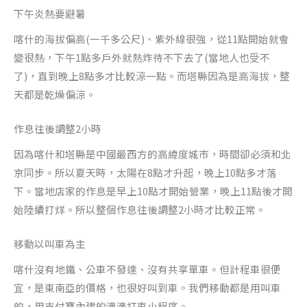
下午炎熱要避暑
喀什的海拔偏高(一千多公尺)、紫外線很強，從11點開始就會
變很熱，下午1點多戶外就熱炸待不下去了(當地人也受不
了)，直到晚上8點多才比較涼一點。而塔縣因為是高海拔，整
天都是乾燥偏涼。
作息往後調整2小時
因為喀什和塔縣是中國最西方的高緯度城市，時間卻必須和北
京同步。所以夏天時，太陽在8點才升起，晚上10點多才落
下。當地店家的作息是早上10點才開始營業，晚上11點後才開
始陸續打烊。所以整個作息往後調整2小時才比較正常。
移動以叫車為主
喀什沒有地鐵、公車不發達、沒有共享單車。但計程車很便
宜，是東南亞的價格，也很好叫到車。我們移動都是用叫車
的，用支付寶內建的滴滴打車小程序。