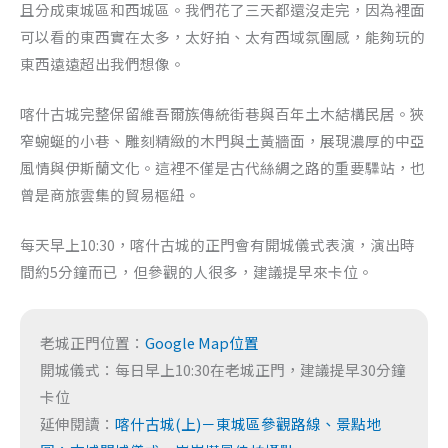
且分成東城區和西城區。我們花了三天都還沒走完，因為裡面
可以看的東西實在太多，太好拍、太有西域氛圍感，能夠玩的
東西遠遠超出我們想像。
喀什古城完整保留維吾爾族傳統街巷與百年土木結構民居。狹
窄蜿蜒的小巷、雕刻精緻的木門與土黃牆面，展現濃厚的中亞
風情與伊斯蘭文化。這裡不僅是古代絲綢之路的重要驛站，也
曾是商旅雲集的貿易樞紐。
每天早上10:30，喀什古城的正門會有開城儀式表演，演出時
間約5分鐘而已，但參觀的人很多，建議提早來卡位。
老城正門位置：
Google Map位置
開城儀式：每日早上10:30在老城正門，建議提早30分鐘
卡位
延伸閱讀：
喀什古城(上)－東城區參觀路線、景點地