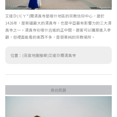
艾提尕(ㄍㄚˇ)爾清真寺是喀什地區的宗教信仰中心，建於
1426年，是新疆最大的清真寺，也是中亞最有影響力的三大清
真寺之一。清真寺在喀什古城的正中間，遊客可以購票進入參
觀，但裡面能看的東西不多，是很單純的宗教場所。
位置：(百度地圖搜尋)艾提尕爾清真寺
高台民居