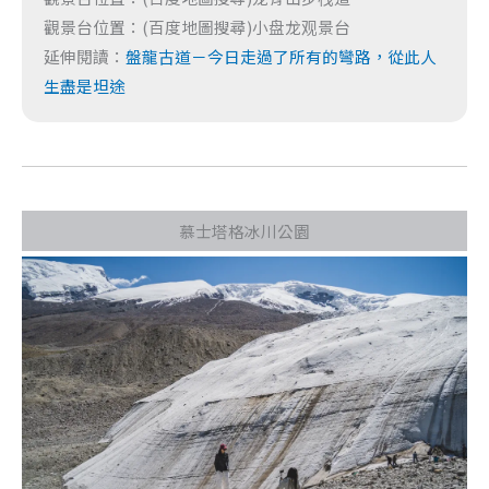
觀景台位置：(百度地圖搜尋)小盘龙观景台
延伸閱讀：
盤龍古道－今日走過了所有的彎路，從此人
生盡是坦途
慕士塔格冰川公園