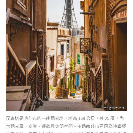
昆崙塔是喀什市的一座觀光塔，塔高 169 公尺，共 25 層，內
含觀光層、商業、餐飲與休閒空間。不過喀什市區因為沙塵經