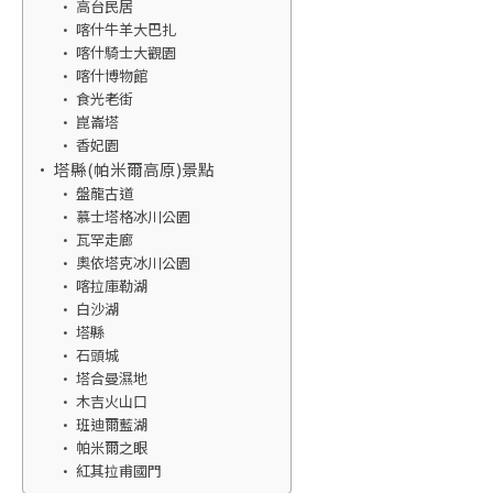
高台民居
喀什牛羊大巴扎
喀什騎士大觀園
喀什博物館
食光老街
崑崙塔
香妃園
塔縣(帕米爾高原)景點
盤龍古道
慕士塔格冰川公園
瓦罕走廊
奧依塔克冰川公園
喀拉庫勒湖
白沙湖
塔縣
石頭城
塔合曼濕地
木吉火山口
班迪爾藍湖
帕米爾之眼
紅其拉甫國門