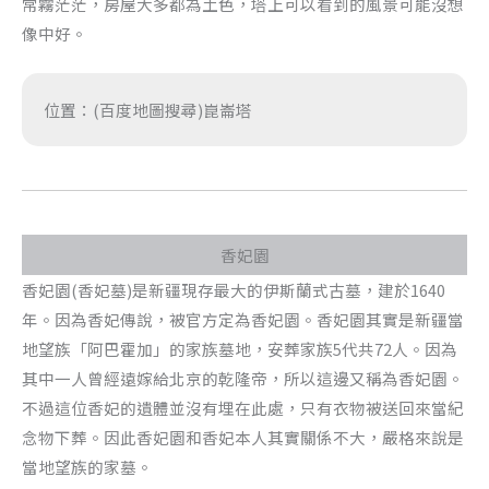
常霧茫茫，房屋大多都為土色，塔上可以看到的風景可能沒想
像中好。
位置：(百度地圖搜尋)崑崙塔
香妃園
香妃園(香妃墓)是新疆現存最大的伊斯蘭式古墓，建於1640
年。因為香妃傳說，被官方定為香妃園。香妃園其實是新疆當
地望族「阿巴霍加」的家族墓地，安葬家族5代共72人。因為
其中一人曾經遠嫁給北京的乾隆帝，所以這邊又稱為香妃園。
不過這位香妃的遺體並沒有埋在此處，只有衣物被送回來當紀
念物下葬。因此香妃園和香妃本人其實關係不大，嚴格來說是
當地望族的家墓。