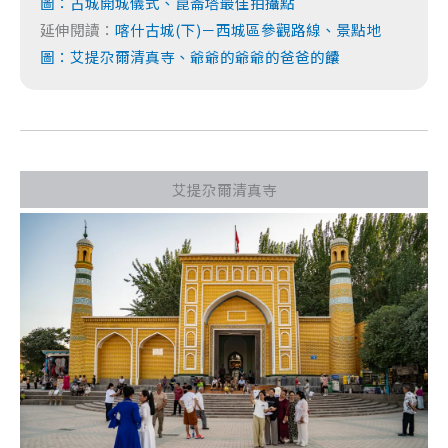
圖：古城開城儀式、崑崙塔最佳拍攝點
延伸閱讀：
喀什古城(下)－西城區參觀路線、景點地
圖：艾提尕爾清真寺、爺爺的爺爺的爸爸的饢
艾提尕爾清真寺