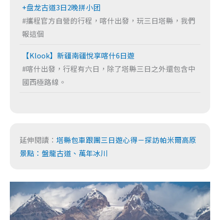
+盘龙古道3日2晚拼小团
#攜程官方自營的行程，喀什出發，玩三日塔縣，我們
報這個
【Klook】新疆南疆悅享喀什6日遊
#喀什出發，行程有六日，除了塔縣三日之外還包含中
國西極路線。
延伸閱讀：
塔縣包車跟團三日遊心得－探訪帕米爾高原
景點：盤龍古道、萬年冰川