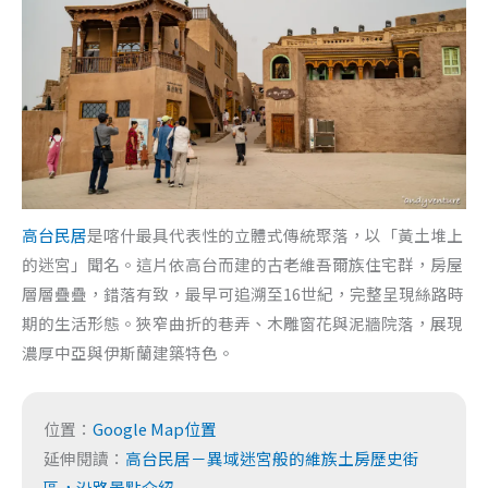
高台民居
是喀什最具代表性的立體式傳統聚落，以「黃土堆上
的迷宮」聞名。這片依高台而建的古老維吾爾族住宅群，房屋
層層疊疊，錯落有致，最早可追溯至16世紀，完整呈現絲路時
期的生活形態。狹窄曲折的巷弄、木雕窗花與泥牆院落，展現
濃厚中亞與伊斯蘭建築特色。
位置：
Google Map位置
延伸閱讀：
高台民居－異域迷宮般的維族土房歷史街
區，沿路景點介紹