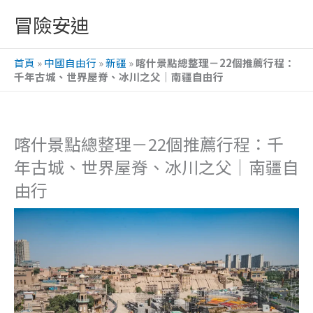
跳
冒險安迪
至
主
首頁
»
中國自由行
»
新疆
»
喀什景點總整理－22個推薦行程：
要
千年古城、世界屋脊、冰川之父｜南疆自由行
內
容
喀什景點總整理－22個推薦行程：千
年古城、世界屋脊、冰川之父｜南疆自
由行