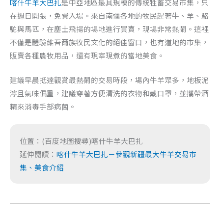
喀什牛羊大巴扎
是中亞地區最具規模的傳統牲畜交易市集，只
在週日開張，免費入場。來自南疆各地的牧民趕著牛、羊、駱
駝與馬匹，在塵土飛揚的場地進行買賣，現場非常熱鬧。這裡
不僅是體驗維吾爾族牧民文化的絕佳窗口，也有道地的市集，
販賣各種農牧用品，還有現宰現煮的當地美食。
建議早晨抵達觀賞最熱鬧的交易時段，場內牛羊眾多，地板泥
濘且氣味偏重，建議穿著方便清洗的衣物和戴口罩，並攜帶酒
精來消毒手部病菌。
位置：(百度地圖搜尋)喀什牛羊大巴扎
延伸閱讀：
喀什牛羊大巴扎－參觀新疆最大牛羊交易市
集、美食介紹