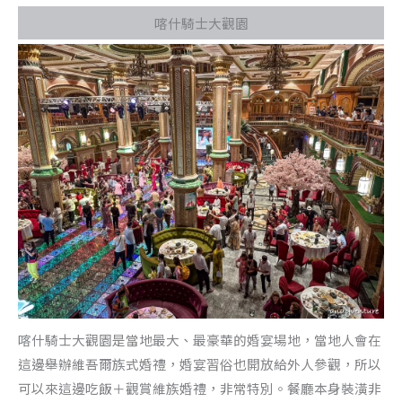
喀什騎士大觀園
喀什騎士大觀園是當地最大、最豪華的婚宴場地，當地人會在
這邊舉辦維吾爾族式婚禮，婚宴習俗也開放給外人參觀，所以
可以來這邊吃飯＋觀賞維族婚禮，非常特別。餐廳本身裝潢非