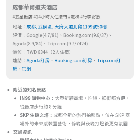
成都華爾道夫酒店
#五星飯店 #24小時入住接待 #電梯 #行李寄放
地址：
成都, 武侯區, 天府大道北段1199號50樓
評價：Google(4.7/81)、Booking.com(9.6/37)、
Agoda(8.9/84)、Trip.com(9.7/7424)
價位：TWD 6344（2人住宿）
連結：
Agoda訂房
、
Booking.com訂房
、
Trip.com訂
房
、
官網
附近的知名景點
IN99 購物中心：
大型新穎商場，吃飯、逛街都方便，
從飯店步行約 8 分鐘
SKP 生機之塔：
成都全新的熱門拍照點，位在 SKP 商
場外的未來感裝置藝術，傍晚與夜晚打燈後更有氛圍
交通資訊