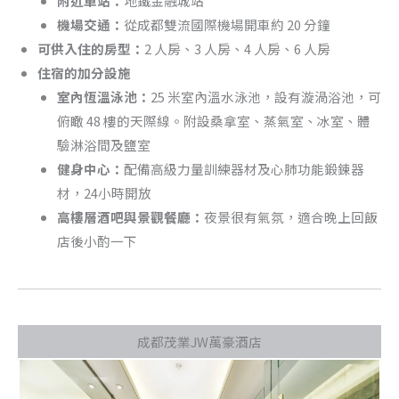
附近車站：
地鐵金融城站
機場交通：
從成都雙流國際機場開車約 20 分鐘
可供入住的房型：
2 人房、3 人房、4 人房、6 人房
住宿的加分設施
室內恆溫泳池：
25 米室內溫水泳池，設有漩渦浴池，可
俯瞰 48 樓的天際線。附設桑拿室、蒸氣室、冰室、體
驗淋浴間及鹽室
健身中心：
配備高級力量訓練器材及心肺功能鍛鍊器
材，24小時開放
高樓層酒吧與景觀餐廳：
夜景很有氣氛，適合晚上回飯
店後小酌一下
成都茂業JW萬豪酒店