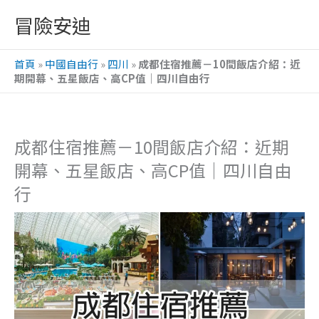
跳
冒險安迪
至
主
首頁
»
中國自由行
»
四川
»
成都住宿推薦－10間飯店介紹：近
要
期開幕、五星飯店、高CP值｜四川自由行
內
容
成都住宿推薦－10間飯店介紹：近期
開幕、五星飯店、高CP值｜四川自由
行