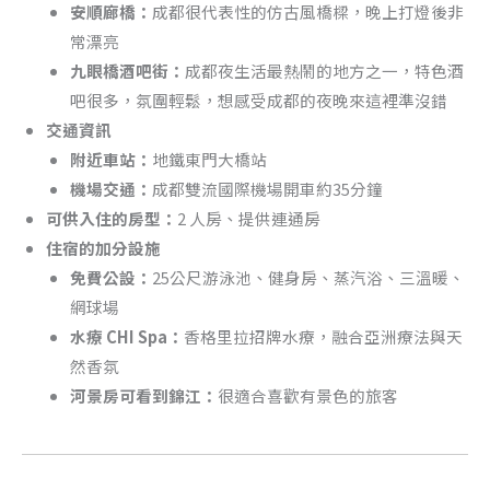
安順廊橋：
成都很代表性的仿古風橋樑，晚上打燈後非
常漂亮
九眼橋酒吧街：
成都夜生活最熱鬧的地方之一，特色酒
吧很多，氛圍輕鬆，想感受成都的夜晚來這裡準沒錯
交通資訊
附近車站：
地鐵東門大橋站
機場交通：
成都雙流國際機場開車約35分鐘
可供入住的房型：
2 人房、提供連通房
住宿的加分設施
免費公設：
25公尺游泳池、健身房、蒸汽浴、三溫暖、
網球場
水療 CHI Spa：
香格里拉招牌水療，融合亞洲療法與天
然香氛
河景房可看到錦江：
很適合喜歡有景色的旅客