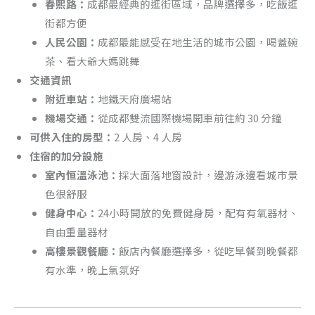
春熙路：
成都最經典的逛街區域，品牌選擇多，吃飯逛
街都方便
人民公園：
成都最能感受在地生活的城市公園，喝蓋碗
茶、看大爺大媽跳舞
交通資訊
附近車站：
地鐵天府廣場站
機場交通：
從成都雙流國際機場開車前往約 30 分鐘
可供入住的房型：
2 人房、4 人房
住宿的加分設施
室內恒溫泳池：
採大面落地窗設計，邊游泳邊看城市景
色很舒服
健身中心：
24小時開放的免費健身房，配有有氧器材、
自由重量器材
高樓景觀餐廳：
飯店內餐廳選擇多，從吃早餐到晚餐都
有水準，晚上氣氛好