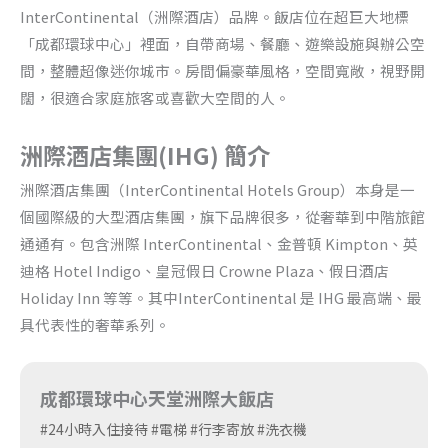
InterContinental（洲際酒店）品牌。飯店位在超巨大地標
「成都環球中心」裡面，自帶商場、餐廳、遊樂設施與辦公空
間，整體超像迷你城市。房間偏豪華風格，空間寬敞，視野開
闊，很適合家庭旅客或喜歡大空間的人。
洲際酒店集團(IHG) 簡介
洲際酒店集團（InterContinental Hotels Group）本身是一
個國際級的大型酒店集團，旗下品牌很多，從奢華到中階旅館
通通有。包含洲際 InterContinental、金普頓 Kimpton、英
迪格 Hotel Indigo、皇冠假日 Crowne Plaza、假日酒店
Holiday Inn 等等。其中InterContinental 是 IHG 最高端、最
具代表性的奢華系列。
成都環球中心天堂洲際大飯店
#24小時入住接待 #電梯 #行李寄放 #洗衣機