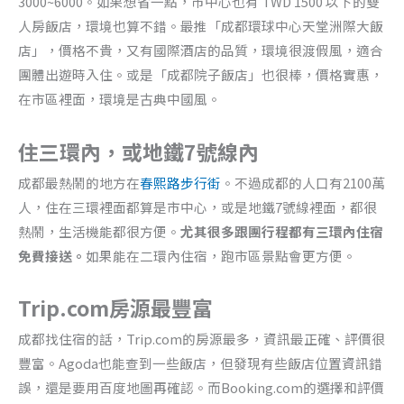
3000~6000。如果想省一點，市中心也有 TWD 1500 以下的雙
人房飯店，環境也算不錯。最推「成都環球中心天堂洲際大飯
店」，價格不貴，又有國際酒店的品質，環境很渡假風，適合
團體出遊時入住。或是「成都院子飯店」也很棒，價格實惠，
在市區裡面，環境是古典中國風。
住三環內，或地鐵7號線內
成都最熱鬧的地方在
春熙路步行街
。不過成都的人口有2100萬
人，住在三環裡面都算是市中心，或是地鐵7號線裡面，都很
熱鬧，生活機能都很方便。
尤其很多跟團行程都有三環內住宿
免費接送。
如果能在二環內住宿，跑市區景點會更方便。
Trip.com房源最豐富
成都找住宿的話，Trip.com的房源最多，資訊最正確、評價很
豐富。Agoda也能查到一些飯店，但發現有些飯店位置資訊錯
誤，還是要用百度地圖再確認。而Booking.com的選擇和評價