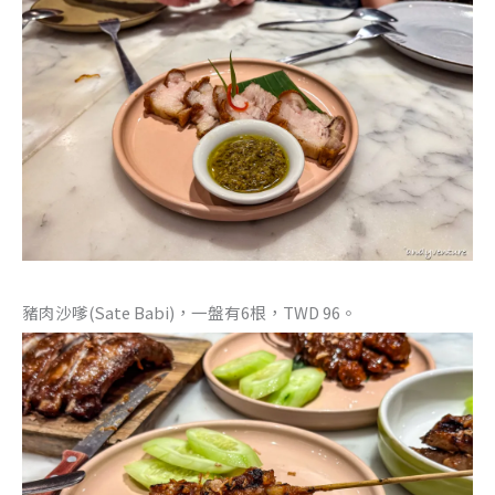
豬肉沙嗲(Sate Babi)，一盤有6根，TWD 96。