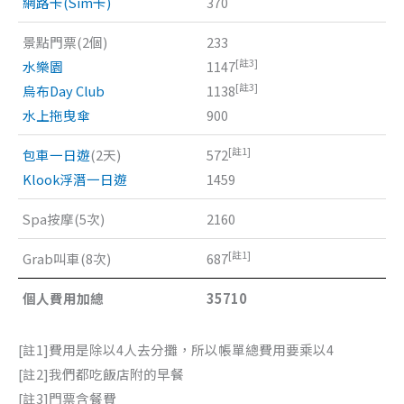
網路卡(Sim卡)
370
景點門票(2個)
233
[註3]
水樂園
1147
[註3]
烏布Day Club
1138
水上拖曳傘
900
[註1]
包車一日遊
(2天)
572
Klook浮潛一日遊
1459
Spa按摩(5次)
2160
[註1]
Grab叫車(8次)
687
個人費用加總
35710
[註1]費用是除以4人去分攤，所以帳單總費用要乘以4
[註2]我們都吃飯店附的早餐
[註3]門票含餐費