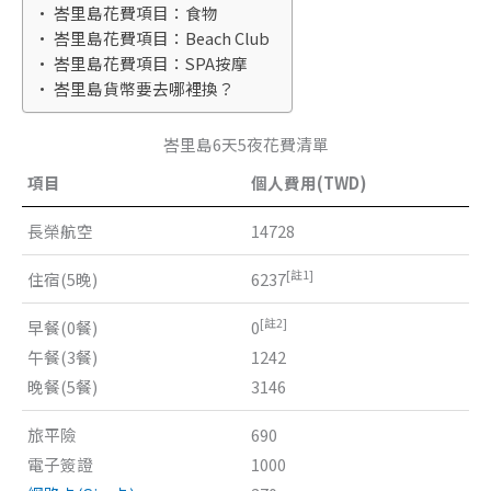
峇里島花費項目：食物
峇里島花費項目：Beach Club
峇里島花費項目：SPA按摩
峇里島貨幣要去哪裡換？
峇里島6天5夜花費清單
項目
個人費用(TWD)
長榮航空
14728
[註1]
住宿(5晚)
6237
[註2]
早餐(0餐)
0
午餐(3餐)
1242
晚餐(5餐)
3146
旅平險
690
電子簽證
1000