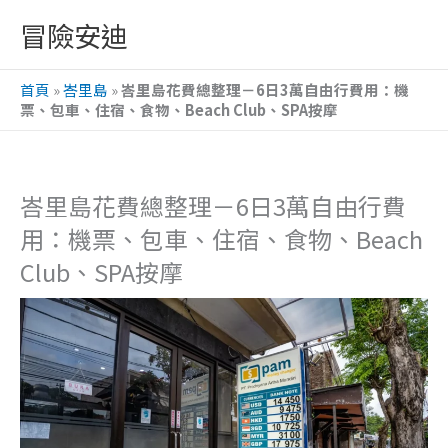
跳
冒險安迪
至
主
首頁
»
峇里島
»
峇里島花費總整理－6日3萬自由行費用：機
要
票、包車、住宿、食物、Beach Club、SPA按摩
內
容
峇里島花費總整理－6日3萬自由行費
用：機票、包車、住宿、食物、Beach
Club、SPA按摩