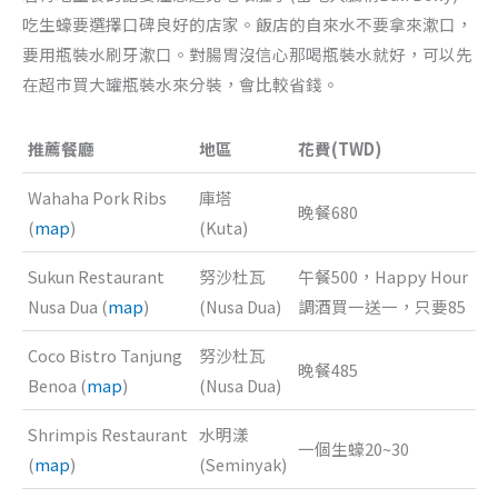
吃生蠔要選擇口碑良好的店家。飯店的自來水不要拿來漱口，
要用瓶裝水刷牙漱口。對腸胃沒信心那喝瓶裝水就好，可以先
在超市買大罐瓶裝水來分裝，會比較省錢。
推薦餐廳
地區
花費(TWD)
Wahaha Pork Ribs
庫塔
晚餐680
(
map
)
(Kuta)
Sukun Restaurant
努沙杜瓦
午餐500，Happy Hour
Nusa Dua (
map
)
(Nusa Dua)
調酒買一送一，只要85
Coco Bistro Tanjung
努沙杜瓦
晚餐485
Benoa (
map
)
(Nusa Dua)
Shrimpis Restaurant
水明漾
一個生蠔20~30
(
map
)
(Seminyak)