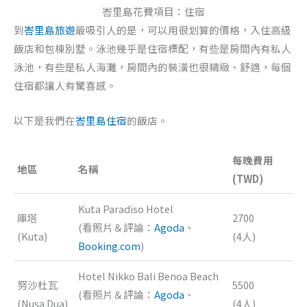
峇里島花費項目：住宿
到
峇里島旅遊
最吸引人的是，可以用很划算的價格，入住高級
飯店和包棟別墅。泳池幾乎是住宿標配，有些是房間內有私人
泳池，有些是私人海灘，房間內的裝潢也很精緻、舒適，每個
住宿都讓人有驚喜感。
以下是我們在
峇里島住宿
的飯店。
每晚費用
地區
名稱
(TWD)
Kuta Paradiso Hotel
庫塔
2700
(看照片＆評論：
Agoda
、
(Kuta)
(4人)
Booking.com
)
Hotel Nikko Bali Benoa Beach
努沙杜瓦
5500
(看照片＆評論：
Agoda
、
(Nusa Dua)
(4人)