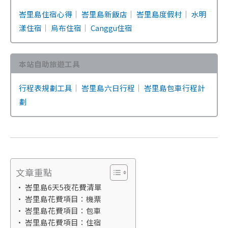
峇里島住宿心得
｜
峇里島新飯店
｜
峇里島度假村
｜
水明
漾住宿
｜
烏布住宿
｜
Canggu住宿
本站自助旅遊工具
行程表規劃工具
｜
峇里島六日行程
｜
峇里島包車行程計
劃
文章重點
峇里島6天5夜花費清單
峇里島花費項目：機票
峇里島花費項目：包車
峇里島花費項目：住宿