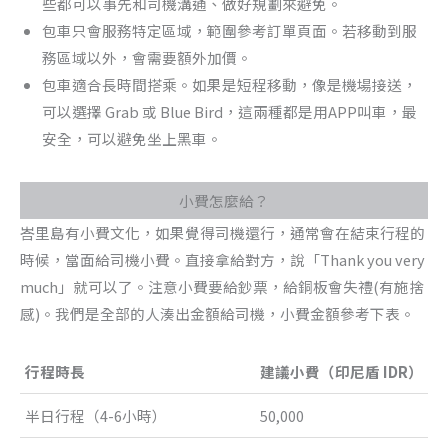
些都可以事先和司機溝通、做好規劃來避免。
包車只會服務特定區域，範圍參考訂單頁面。若移動到服
務區域以外，會需要額外加價。
包車適合長時間搭乘。如果是短程移動，像是機場接送，
可以選擇 Grab 或 Blue Bird，這兩種都是用APP叫車，最
安全，可以避免坐上黑車。
小費怎麼給？
峇里島有小費文化，如果覺得司機還行，通常會在結束行程的
時候，當面給司機小費。直接拿給對方，說「Thank you very
much」就可以了。注意小費要給鈔票，給銅板會失禮(有施捨
感)。我們是全部的人湊出金額給司機，小費金額參考下表。
行程時長
建議小費（印尼盾 IDR）
半日行程（4-6小時）
50,000