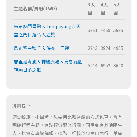
3人
4人
5人
主題名稱/費用(TWD)
團
團
團
烏布熱門景點 & Lempuyang寺天
3351
4468
5585
堂之門日落私人之旅
烏布空中秋千 & 瀑布一日遊
2943
3924
4905
峇里島海灘＆神鷹廣場＆烏魯瓦圖
5214
6952
8690
神廟日落之旅
拼團包車
適合獨旅、小團體，想要用比較省錢的方式包車。會有
明確行程主題，有點類似跟旅行團，同團會有其他陌生
人，也會有導遊講解、帶路。相較於包車自由行，某些