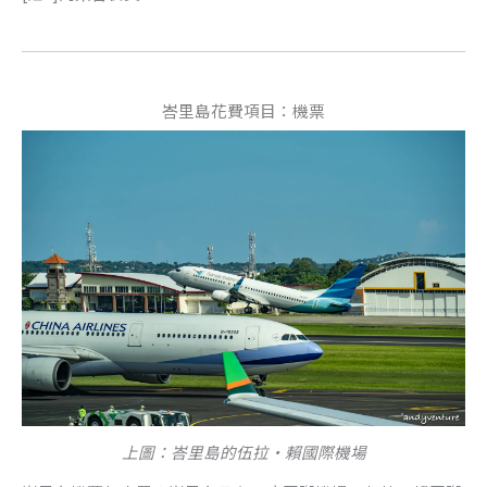
峇里島花費項目：機票
上圖：峇里島的伍拉·賴國際機場