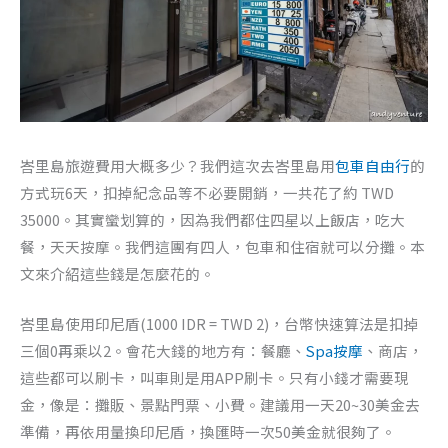
峇里島旅遊費用大概多少？我們這次去峇里島用
包車自由行
的
方式玩6天，扣掉紀念品等不必要開銷，一共花了約 TWD
35000。其實蠻划算的，因為我們都住四星以上飯店，吃大
餐，天天按摩。我們這團有四人，包車和住宿就可以分攤。本
文來介紹這些錢是怎麼花的。
峇里島使用印尼盾(1000 IDR = TWD 2)，台幣快速算法是扣掉
三個0再乘以2。會花大錢的地方有：餐廳、
Spa按摩
、商店，
這些都可以刷卡，叫車則是用APP刷卡。只有小錢才需要現
金，像是：攤販、景點門票、小費。建議用一天20~30美金去
準備，再依用量換印尼盾，換匯時一次50美金就很夠了。