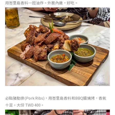
用峇里島香料一起油炸。外脆內嫩，好吃。
必點豬勒排(Pork Ribs)，用峇里島香料和BBQ醬燒烤，香氣
十足。大份 TWD 400。