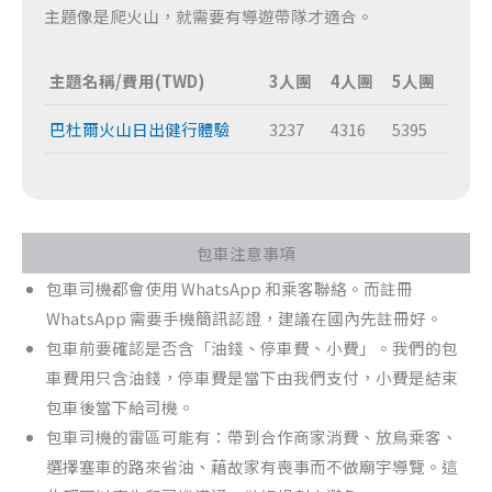
主題像是爬火山，就需要有導遊帶隊才適合。
主題名稱/費用(TWD)
3人團
4人團
5人團
巴杜爾火山日出健行體驗
3237
4316
5395
包車注意事項
包車司機都會使用 WhatsApp 和乘客聯絡。而註冊
WhatsApp 需要手機簡訊認證，建議在國內先註冊好。
包車前要確認是否含「油錢、停車費、小費」。我們的包
車費用只含油錢，停車費是當下由我們支付，小費是結束
包車後當下給司機。
包車司機的雷區可能有：帶到合作商家消費、放鳥乘客、
選擇塞車的路來省油、藉故家有喪事而不做廟宇導覽。這