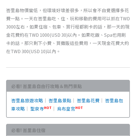
峇里島物價蠻低，但環境好壞差很多，所以會不自覺選擇多花
費一點。一天在峇里島吃、住、玩和移動的費用可以抓在TWD
3000左右，如果住宿、包車、買行程都刷卡的話，那一天的現
金花費約在TWD 1000(USD 30)以內。如果吃飯、Spa也用刷
卡的話，那只剩下小費、買攤販這些費用，一天現金花費大約
在TWD 300(USD 10)以內。
必看! 峇里島自由行攻略＆熱門景點
峇里島旅遊攻略
｜
峇里島景點
｜
峇里島花費
｜
峇里島包
HOT
HOT
車攻略
｜
聖泉寺
｜
烏布皇宮
必看! 峇里島住宿