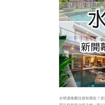
水明漾推薦住宿有哪些？峇
是往烏布的必經之地，所以