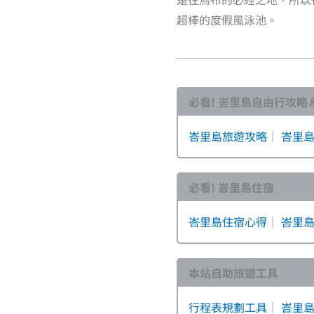
超棒的度假風泳池。
必看! 峇里島自由行攻略
峇里島旅遊攻略
｜
峇里
必看! 峇里島住宿
峇里島住宿心得
｜
峇里
本站自助旅遊工具
行程表規劃工具
｜
峇里