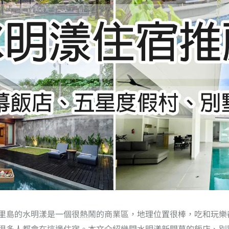
里島的水明漾是一個很熱鬧的商業區，地理位置很棒，吃和玩樂
很多人都會在這邊住宿。本文介紹幾間水明漾新開幕的飯店、別墅V