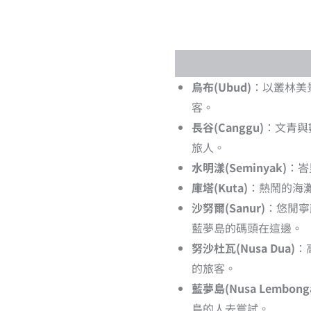
烏布(Ubud)
：以叢林美
客。
長谷(Canggu)
：文青與
旅人。
水明漾(Seminyak)
：峇
庫塔(Kuta)
：熱鬧的海
沙努爾(Sanur)
：悠閒寧
藍夢島的碼頭在這邊。
努沙杜瓦(Nusa Dua)
：
的旅客。
藍夢島(Nusa Lembong
島的人去嘗試。