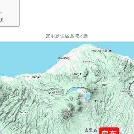
？
式
峇里島住宿區域地圖