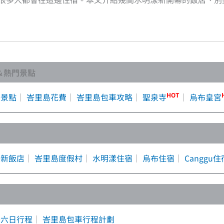
＆熱門景點
HOT
島景點
｜
峇里島花費
｜
峇里島包車攻略
｜
聖泉寺
｜
烏布皇宮
島新飯店
｜
峇里島度假村
｜
水明漾住宿
｜
烏布住宿
｜
Canggu住
島六日行程
｜
峇里島包車行程計劃