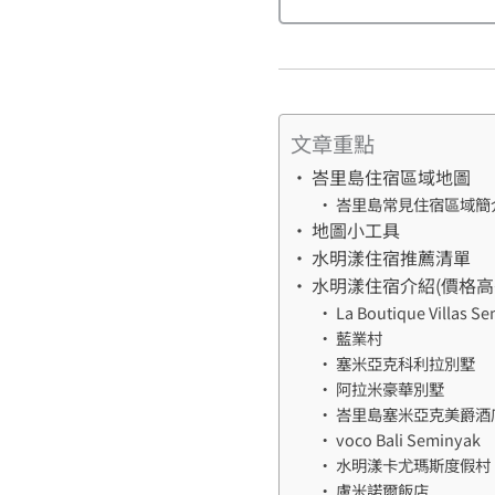
文章重點
峇里島住宿區域地圖
峇里島常見住宿區域簡
地圖小工具
水明漾住宿推薦清單
水明漾住宿介紹(價格高
La Boutique Villas S
藍業村
塞米亞克科利拉別墅
阿拉米豪華別墅
峇里島塞米亞克美爵酒
voco Bali Seminyak
水明漾卡尤瑪斯度假村
盧米諾爾飯店