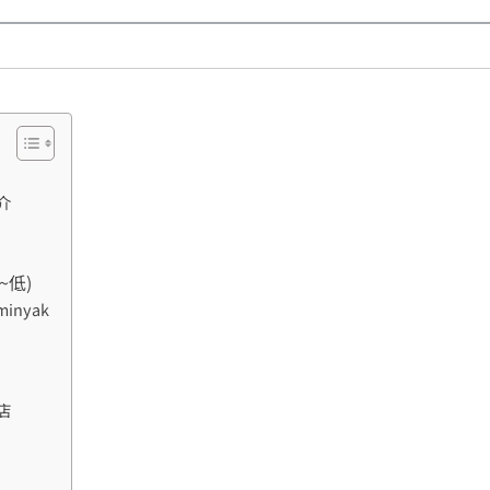
介
~低)
eminyak
店