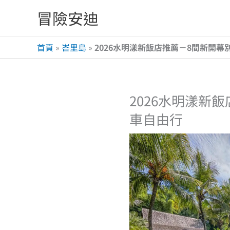
跳
冒險安迪
至
主
首頁
»
峇里島
»
2026水明漾新飯店推薦－8間新開幕
要
內
容
2026水明漾新
車自由行