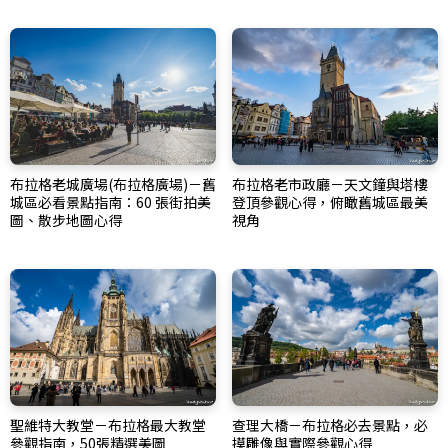
布拉格老城廣場(布拉格廣場)－舊
布拉格老市政廳－天文鐘與塔樓
城區必看景點指南：60 張街拍美
登頂參觀心得，俯瞰舊城區最美
圖、散步地圖心得
視角
聖維特大教堂－布拉格最大教堂
查理大橋－布拉格必去景點，必
參觀指南，50張精選美圖
摸雕像與實際參觀心得