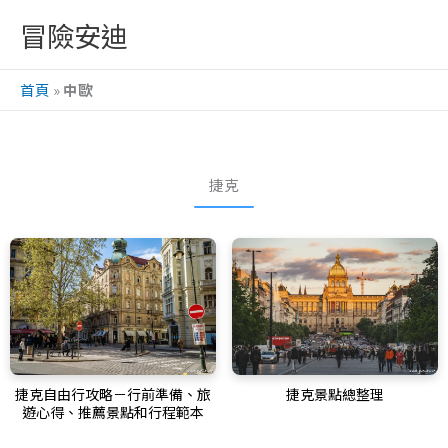
跳
冒險安迪
至
主
首頁
»
中歐
要
內
容
捷克
捷克自由行攻略－行前準備、旅
捷克景點總整理
遊心得、推薦景點和行程範本