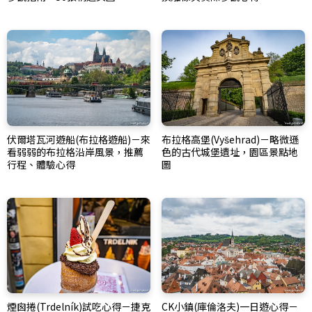
伏爾塔瓦河遊船(布拉格遊船)－來
布拉格高堡(Vyšehrad)－略微遜
看弱弱的布拉格沿岸風景，推薦
色的古代城堡遺址，園區景點地
行程、體驗心得
圖
煙囪捲(Trdelník)試吃心得－捷克
CK小鎮(庫倫洛夫)一日遊心得－