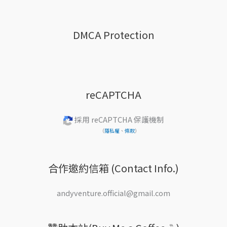
DMCA Protection
reCAPTCHA
採用 reCAPTCHA 保護機制
（
隱私權
、
條款
）
合作邀約信箱 (Contact Info.)
andyventure.official@gmail.com