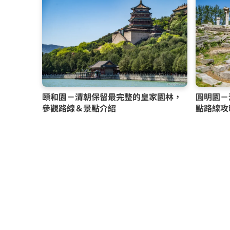
頤和園－清朝保留最完整的皇家園林，
圓明園－
參觀路線＆景點介紹
點路線攻