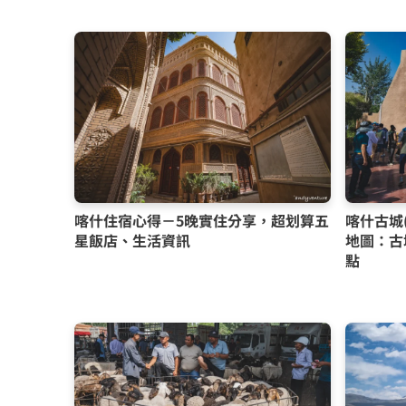
喀什住宿心得－5晚實住分享，超划算五
喀什古城
星飯店、生活資訊
地圖：古
點