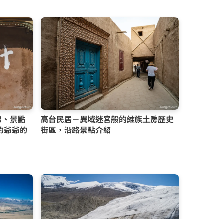
線、景點
高台民居－異域迷宮般的維族土房歷史
的爺爺的
街區，沿路景點介紹