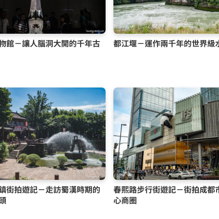
物館－讓人腦洞大開的千年古
都江堰－運作兩千年的世界級
鎮街拍遊記－走訪蜀漢時期的
春熙路步行街遊記－街拍成都
頭
心商圈