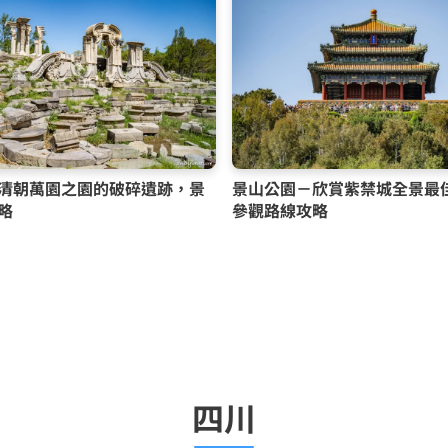
清朝萬園之園的破碎遺跡，景
景山公園－欣賞紫禁城全景最
略
參觀路線攻略
四川