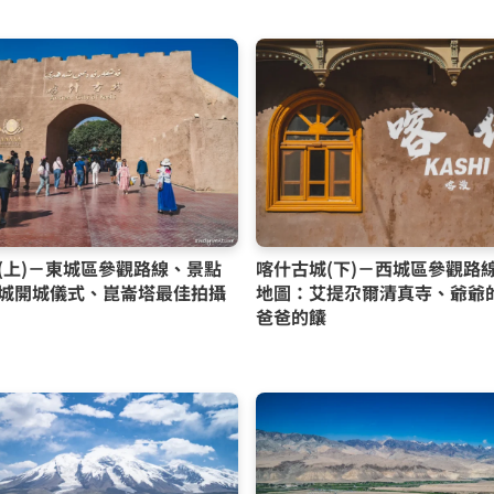
(上)－東城區參觀路線、景點
喀什古城(下)－西城區參觀路
城開城儀式、崑崙塔最佳拍攝
地圖：艾提尕爾清真寺、爺爺
爸爸的饢