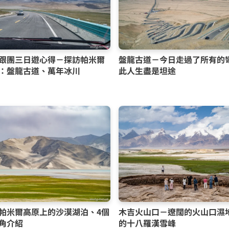
跟團三日遊心得－探訪帕米爾
盤龍古道－今日走過了所有的
：盤龍古道、萬年冰川
此人生盡是坦途
帕米爾高原上的沙漠湖泊、4個
木吉火山口－遼闊的火山口濕
角介紹
的十八羅漢雪峰