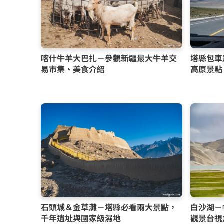
喀什牛羊大巴扎－參觀新疆最大牛羊交
塔縣包車
易市集、美食介紹
高原景點
石頭城＆金草灘－塔縣必看兩大景點，
白沙湖－
千年遺址與國家級濕地
觀景台視