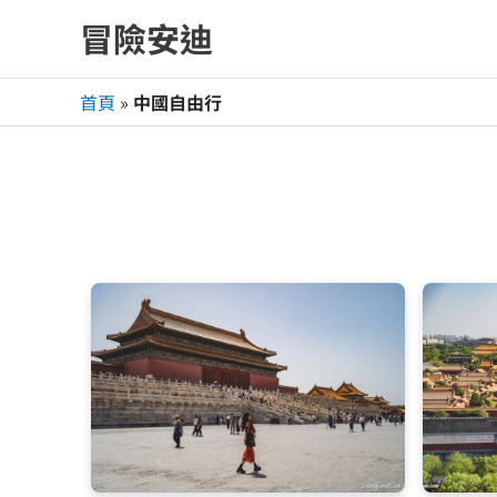
跳
冒險安迪
至
主
首頁
»
中國自由行
要
內
容