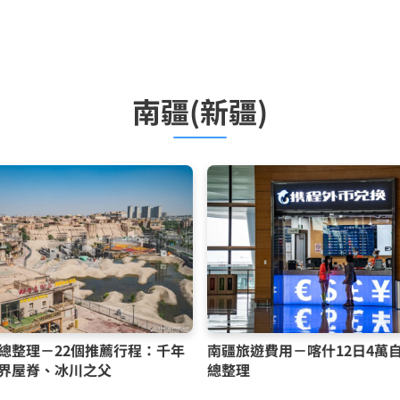
南疆(新疆)
總整理－22個推薦行程：千年
南疆旅遊費用－喀什12日4萬
界屋脊、冰川之父
總整理