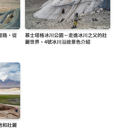
彎路，從
慕士塔格冰川公園－走進冰川之父的壯
麗世界，4號冰川沿途景色介紹
地和壯麗