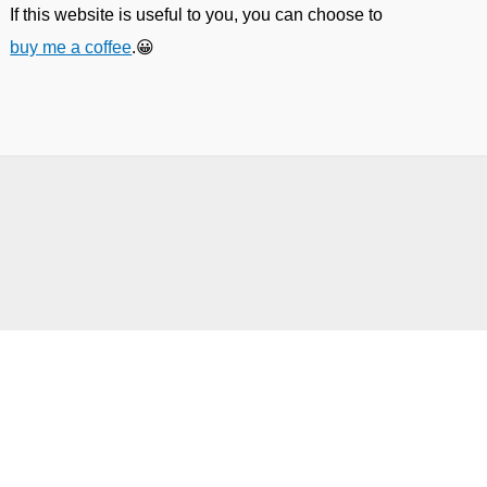
If this website is useful to you, you can choose to
buy me a coffee
.😀